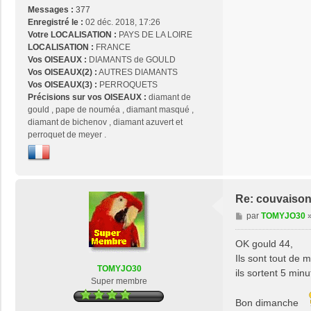
Messages :
377
Enregistré le :
02 déc. 2018, 17:26
Votre LOCALISATION :
PAYS DE LA LOIRE
LOCALISATION :
FRANCE
Vos OISEAUX :
DIAMANTS de GOULD
Vos OISEAUX(2) :
AUTRES DIAMANTS
Vos OISEAUX(3) :
PERROQUETS
Précisions sur vos OISEAUX :
diamant de
gould , pape de nouméa , diamant masqué ,
diamant de bichenov , diamant azuvert et
perroquet de meyer .
Re: couvaison
M
par
TOMYJO30
e
s
OK gould 44,
s
Ils sont tout de 
a
TOMYJO30
ils sortent 5 min
g
Super membre
e
Bon dimanche