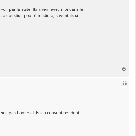
voir par la suite. Ils vivent avec moi dans le
e question peut-être idiote, savent-ils si
H
a
u
t
 soit pas bonne et ils les couvent pendant