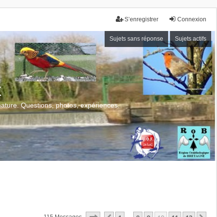
S’enregistrer
Connexion
Sujets sans réponse
Sujets actifs
x
 nature. Questions, photos, expériences.