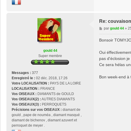
Re: couvaison
M
par
gould 44
»
25
e
s
Bonsoir TOMYJO
s
a
gould 44
Oui éffectivement
g
Super membre
pas d'éclosion je 
e
Ce sera hélas une
Messages :
377
Bon week-end à t
Enregistré le :
02 déc. 2018, 17:26
Votre LOCALISATION :
PAYS DE LA LOIRE
LOCALISATION :
FRANCE
Vos OISEAUX :
DIAMANTS de GOULD
Vos OISEAUX(2) :
AUTRES DIAMANTS
Vos OISEAUX(3) :
PERROQUETS
Précisions sur vos OISEAUX :
diamant de
gould , pape de nouméa , diamant masqué ,
diamant de bichenov , diamant azuvert et
perroquet de meyer .