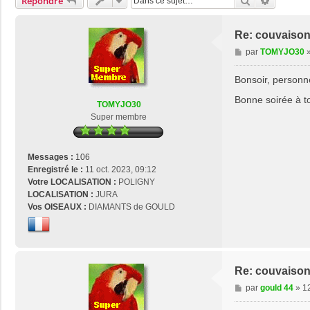
Rechercher
Recherch
Répondre
Re: couvaison
M
par
TOMYJO30
e
s
Bonsoir, person
s
Bonne soirée à 
a
TOMYJO30
g
Super membre
e
Messages :
106
Enregistré le :
11 oct. 2023, 09:12
Votre LOCALISATION :
POLIGNY
LOCALISATION :
JURA
Vos OISEAUX :
DIAMANTS de GOULD
Re: couvaison
M
par
gould 44
»
12
e