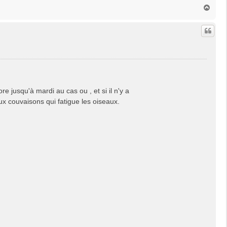
H
a
u
t
e jusqu'à mardi au cas ou , et si il n'y a
eux couvaisons qui fatigue les oiseaux.