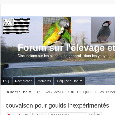
Forum sur l'élevage e
Discussions sur les oiseaux en général , dont les youyous d
FAQ
Rechercher
Membres
L’équipe du forum
Index du forum
L'ELEVAGE des OISEAUX EXOTIQUES
Les DIAMA
couvaison pour goulds inexpérimentés