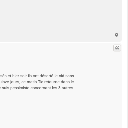
H
a
u
t
sés et hier soir ils ont déserté le nid sans
quinze jours, ce matin Tic retourne dans le
je suis pessimiste concernant les 3 autres