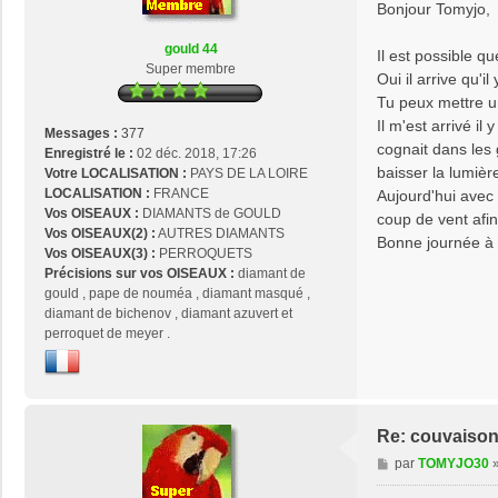
s
Bonjour Tomyjo,
s
a
gould 44
Il est possible q
g
Super membre
Oui il arrive qu'i
e
Tu peux mettre un
Il m'est arrivé i
Messages :
377
cognait dans les 
Enregistré le :
02 déc. 2018, 17:26
baisser la lumièr
Votre LOCALISATION :
PAYS DE LA LOIRE
LOCALISATION :
FRANCE
Aujourd'hui avec
Vos OISEAUX :
DIAMANTS de GOULD
coup de vent afin 
Vos OISEAUX(2) :
AUTRES DIAMANTS
Bonne journée à t
Vos OISEAUX(3) :
PERROQUETS
Précisions sur vos OISEAUX :
diamant de
gould , pape de nouméa , diamant masqué ,
diamant de bichenov , diamant azuvert et
perroquet de meyer .
Re: couvaison
M
par
TOMYJO30
e