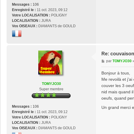
Messages :
106
Enregistré le :
11 oct. 2023, 09:12
Votre LOCALISATION :
POLIGNY
LOCALISATION :
JURA
Vos OISEAUX :
DIAMANTS de GOULD
Re: couvaison
M
par
TOMYJO30
e
s
Bonjour à tous,
s
Me revoilà et j'ai
a
TOMYJO30
couver les 3 oeuf
g
Super membre
nid mais quand il
e
oeufs, quand pe
Messages :
106
Un grand merci e
Enregistré le :
11 oct. 2023, 09:12
Votre LOCALISATION :
POLIGNY
LOCALISATION :
JURA
Vos OISEAUX :
DIAMANTS de GOULD