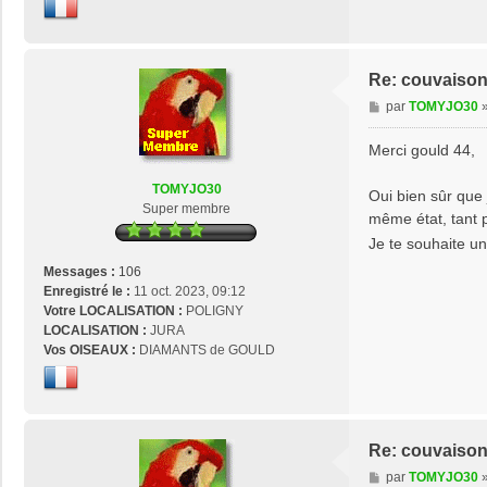
Re: couvaison
M
par
TOMYJO30
e
s
Merci gould 44,
s
a
TOMYJO30
Oui bien sûr que j
g
Super membre
même état, tant p
e
Je te souhaite 
Messages :
106
Enregistré le :
11 oct. 2023, 09:12
Votre LOCALISATION :
POLIGNY
LOCALISATION :
JURA
Vos OISEAUX :
DIAMANTS de GOULD
Re: couvaison
M
par
TOMYJO30