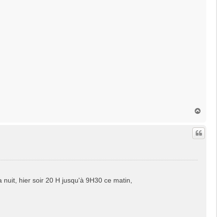
H
a
u
t
a nuit, hier soir 20 H jusqu'à 9H30 ce matin,