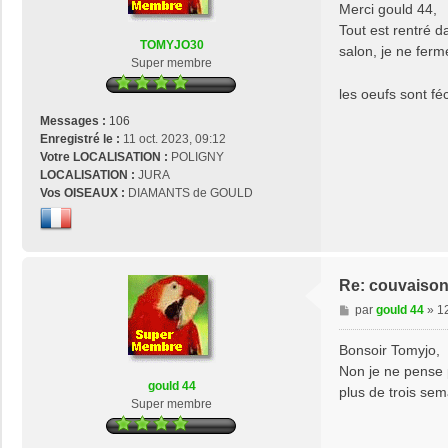
s
Merci gould 44,
s
Tout est rentré da
a
TOMYJO30
salon, je ne ferm
g
Super membre
e
les oeufs sont f
Messages :
106
Enregistré le :
11 oct. 2023, 09:12
Votre LOCALISATION :
POLIGNY
LOCALISATION :
JURA
Vos OISEAUX :
DIAMANTS de GOULD
Re: couvaison
M
par
gould 44
»
12
e
s
Bonsoir Tomyjo,
s
Non je ne pense p
a
gould 44
plus de trois sem
g
Super membre
e