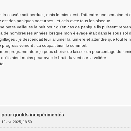
ue ta couvée soit perdue , mais le mieux est d'attendre une semaine et d
l y est des paniques nocturnes , et cela avec tous les oiseaux .
e petite veilleuse la nuit pour qu'en cas de panique ils puissent reprend
l y a de nombreuses années lorsque mon élevage était dans le sous sol 
grillages , je descendait leur allumer la lumière et attendre que tout l
e progressivement , ça coupait bien le sommeil.
 mon programmateur je peux choisir de laisser un pourcentage de lum
qu'ils aient moins peur avec le bruit du vent sur la volière.
oi.
 pour goulds inexpérimentés
»
12 avr. 2025, 18:50