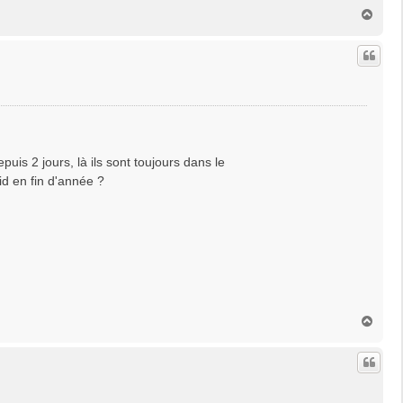
H
a
u
t
puis 2 jours, là ils sont toujours dans le
id en fin d'année ?
H
a
u
t