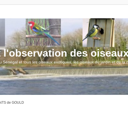
t l'observation des oiseau
u Sénégal et tous les oiseaux exotiques, les oiseaux du jardin et de la
NTS de GOULD