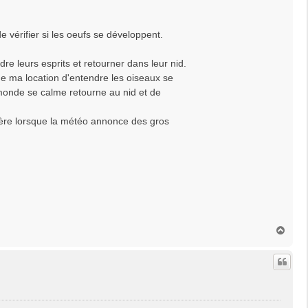
e vérifier si les oeufs se développent.
re leurs esprits et retourner dans leur nid.
de ma location d'entendre les oiseaux se
e monde se calme retourne au nid et de
ière lorsque la météo annonce des gros
H
a
u
t