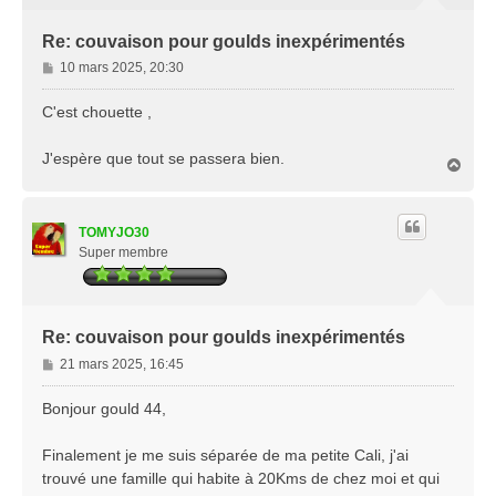
Re: couvaison pour goulds inexpérimentés
M
10 mars 2025, 20:30
e
s
C'est chouette ,
s
a
J'espère que tout se passera bien.
H
g
a
e
u
t
TOMYJO30
Super membre
Re: couvaison pour goulds inexpérimentés
M
21 mars 2025, 16:45
e
s
Bonjour gould 44,
s
a
Finalement je me suis séparée de ma petite Cali, j'ai
g
trouvé une famille qui habite à 20Kms de chez moi et qui
e