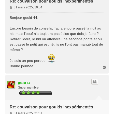
Re: couvaison pour goulds inexpérimentés
M
31 mars 2025, 10:54
e
s
Bonjour gould 44,
s
a
Encore besoin de conseils, Tac a encore passé la nuit au
g
nid mais l'oeuf n'a toujours pas éclos que dois je faire ?
e
Retirer l'oeuf, le nid ou attendre une seconde ponte et où
est passé le petit qui est né, ils ne l'ont pas mangé tout de
même ?
Je suis un peu perdue
Bonne journée.
H
a
u
t
gould 44
Super membre
Re: couvaison pour goulds inexpérimentés
M
31 mars 2025, 21:01