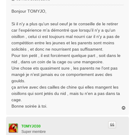
e
s
Bonjour TOMYJO,
s
a
Si il n'y a plus qu'un seul oeuf je te conseille de le retirer
g
car l'expérience m'a démontré que lorsqu'il n'y a qu'un
e
oisillon , celui ci est toujours mal nourri car il n'y a pas de
compétition entre les jeunes et les parents sont moins
solicités , et donc ne nourrisent pas suffisament.
Pour ton petit , il est forcément quelque part , soit dans le
nid , dans un coin de la cage ou une mangeoire.
Une chose ets quasiment sure , les parents ne l'ont pas
mangé je n'est jamais eu ce comportement avec des
goulds.
ça arrive avec des cailles de chine qui elles mangent les
oisillons qui sont jetés du nid , mais tu n'en a pas dans ta
cage.
Bonne soirée à toi.
H
a
u
t
TOMYJO30
Super membre