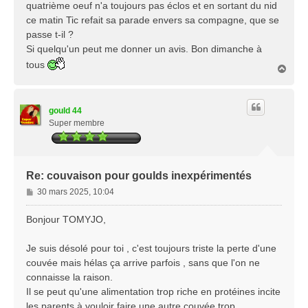
quatrième oeuf n'a toujours pas éclos et en sortant du nid
ce matin Tic refait sa parade envers sa compagne, que se
passe t-il ?
Si quelqu'un peut me donner un avis. Bon dimanche à
tous
H
a
u
t
gould 44
Super membre
Re: couvaison pour goulds inexpérimentés
M
30 mars 2025, 10:04
e
s
Bonjour TOMYJO,
s
a
Je suis désolé pour toi , c'est toujours triste la perte d'une
g
couvée mais hélas ça arrive parfois , sans que l'on ne
e
connaisse la raison.
Il se peut qu'une alimentation trop riche en protéines incite
les parents à vouloir faire une autre couvée trop