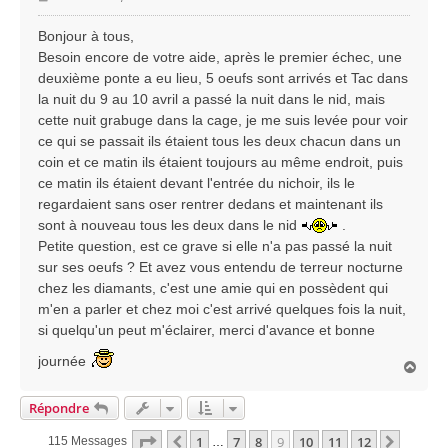
e
s
Bonjour à tous,
s
Besoin encore de votre aide, après le premier échec, une
a
deuxième ponte a eu lieu, 5 oeufs sont arrivés et Tac dans
g
la nuit du 9 au 10 avril a passé la nuit dans le nid, mais
e
cette nuit grabuge dans la cage, je me suis levée pour voir
ce qui se passait ils étaient tous les deux chacun dans un
coin et ce matin ils étaient toujours au même endroit, puis
ce matin ils étaient devant l'entrée du nichoir, ils le
regardaient sans oser rentrer dedans et maintenant ils
sont à nouveau tous les deux dans le nid
.
Petite question, est ce grave si elle n'a pas passé la nuit
sur ses oeufs ? Et avez vous entendu de terreur nocturne
chez les diamants, c'est une amie qui en possèdent qui
m'en a parler et chez moi c'est arrivé quelques fois la nuit,
si quelqu'un peut m'éclairer, merci d'avance et bonne
journée
H
a
u
Répondre
t
Page
9
Sur
12
1
7
8
9
10
11
12
Précédente
Suivan
115 Messages
…