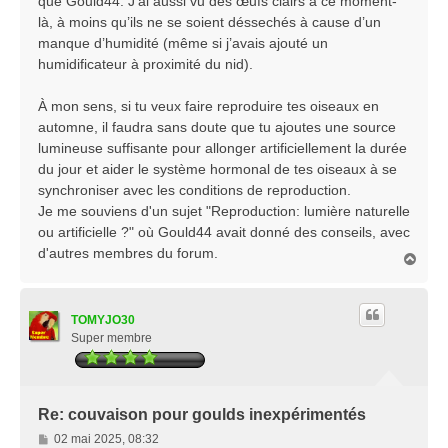
que Gould44. J’ai aussi vu des œufs clairs à ce moment-
là, à moins qu’ils ne se soient déssechés à cause d’un
manque d’humidité (même si j’avais ajouté un
humidificateur à proximité du nid).
À mon sens, si tu veux faire reproduire tes oiseaux en
automne, il faudra sans doute que tu ajoutes une source
lumineuse suffisante pour allonger artificiellement la durée
du jour et aider le système hormonal de tes oiseaux à se
synchroniser avec les conditions de reproduction.
Je me souviens d'un sujet "Reproduction: lumière naturelle
ou artificielle ?" où Gould44 avait donné des conseils, avec
d'autres membres du forum.
H
a
u
t
TOMYJO30
Super membre
Re: couvaison pour goulds inexpérimentés
M
02 mai 2025, 08:32