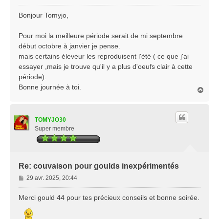
e
s
Bonjour Tomyjo,
s
a
Pour moi la meilleure période serait de mi septembre
g
début octobre à janvier je pense.
e
mais certains éleveur les reproduisent l'été ( ce que j'ai
essayer ,mais je trouve qu'il y a plus d'oeufs clair à cette
période).
Bonne journée à toi.
H
a
u
t
TOMYJO30
Super membre
Re: couvaison pour goulds inexpérimentés
M
29 avr. 2025, 20:44
e
s
Merci gould 44 pour tes précieux conseils et bonne soirée.
s
a