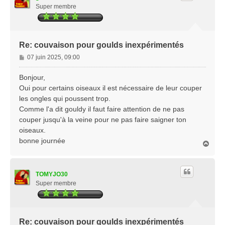
Super membre
Re: couvaison pour goulds inexpérimentés
M
07 juin 2025, 09:00
e
s
Bonjour,
s
Oui pour certains oiseaux il est nécessaire de leur couper
a
les ongles qui poussent trop.
g
Comme l'a dit gouldy il faut faire attention de ne pas
e
couper jusqu'à la veine pour ne pas faire saigner ton
oiseaux.
bonne journée
H
a
u
t
TOMYJO30
Super membre
Re: couvaison pour goulds inexpérimentés