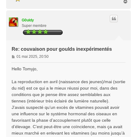
H
g
a
e
u
t
G0uldy
Super membre
Re: couvaison pour goulds inexpérimentés
M
01 mai 2025, 20:50
e
s
Hello Tomyjo,
s
a
La reproduction en avril (naissance des jeunes)/mai (sortie
g
du nid) est ce qui a le mieux réussi pour moi, dans des
e
conditions que je pense être assez semblables aux
tiennes (intérieur très éclairé de lumière naturelle).
J’avais suspecté qu’un excès de vitamines pouvait avoir
une influence sur le système hormonal des oiseaux en
favorisant la phase d’accouplement plutôt que celle
d’élevage. C’est peut-être une coïncidence, mais ça avait
mieux marché en enlevant les vitamines (au moins jusqu’à