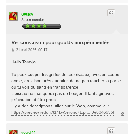
a
u
t
G0uldy
Super membre
Re: couvaison pour goulds inexpérimentés
M
31 mai 2025, 00:17
e
s
Hello Tomyjo,
s
a
Tu peux couper les griffes de tes oiseaux, avec un coupe
g
ongle, en faisant très attention de ne pas toucher la partie
e
où tu vois du sang en transparence.
L'oiseau ne manquera pas de bouger. Il faut agir avec
précaution et être précis.
Il y a des descriptions utiles sur le Web, comme ici :
https://preview.redd.it/t14kw9eronc71.p ... 0e8846695f
H
a
u
t
gould 44