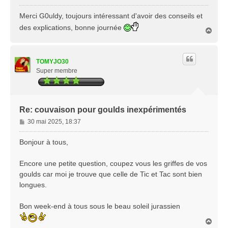
e
s
Merci G0uldy, toujours intéressant d'avoir des conseils et
s
des explications, bonne journée
H
a
a
g
u
e
t
TOMYJO30
Super membre
Re: couvaison pour goulds inexpérimentés
M
30 mai 2025, 18:37
e
s
Bonjour à tous,
s
a
Encore une petite question, coupez vous les griffes de vos
g
goulds car moi je trouve que celle de Tic et Tac sont bien
e
longues.
Bon week-end à tous sous le beau soleil jurassien
H