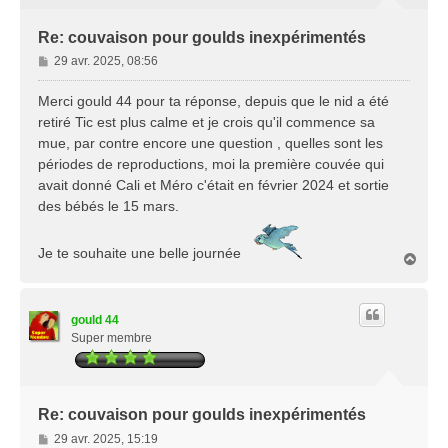
Re: couvaison pour goulds inexpérimentés
M
29 avr. 2025, 08:56
e
s
Merci gould 44 pour ta réponse, depuis que le nid a été
s
retiré Tic est plus calme et je crois qu'il commence sa
a
mue, par contre encore une question , quelles sont les
g
périodes de reproductions, moi la première couvée qui
e
avait donné Cali et Méro c'était en février 2024 et sortie
des bébés le 15 mars.
Je te souhaite une belle journée
H
a
u
t
gould 44
Super membre
Re: couvaison pour goulds inexpérimentés
M
29 avr. 2025, 15:19