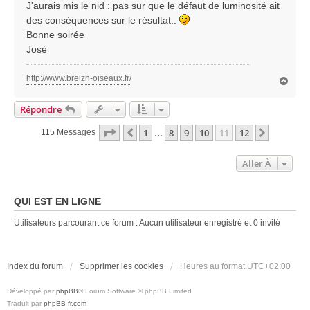
J'aurais mis le nid : pas sur que le défaut de luminosité ait
e
des conséquences sur le résultat..
Bonne soirée
José
http://www.breizh-oiseaux.fr/
H
a
u
Répondre
t
Page
11
Sur
12
1
8
9
10
11
12
Précédente
Suivante
115 Messages
…
Aller À
QUI EST EN LIGNE
Utilisateurs parcourant ce forum : Aucun utilisateur enregistré et 0 invité
Index du forum
Supprimer les cookies
Heures au format
UTC+02:00
Développé par
phpBB
® Forum Software © phpBB Limited
Traduit par
phpBB-fr.com