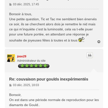
M
03 déc. 2025, 17:45
e
s
Bonsoir à tous,
s
Une petite question, Tic et Tac me semblent bien énervés
a
ce soir, ils se cherchent alors dois je remettre le nid mais
g
ce qui m'inquiète c'est la luminosité, cela va t-elle jouer
e
pour une future portée, en attendant une réponse je
souhaite de joyeuses fêtes à toutes et à tous
H
a
u
t
jose29
Administrateur du site
Re: couvaison pour goulds inexpérimentés
M
03 déc. 2025, 18:03
e
s
Bonsoir,
s
On est dans une période normale de reproduction pour les
a
diamants de Gould..
g