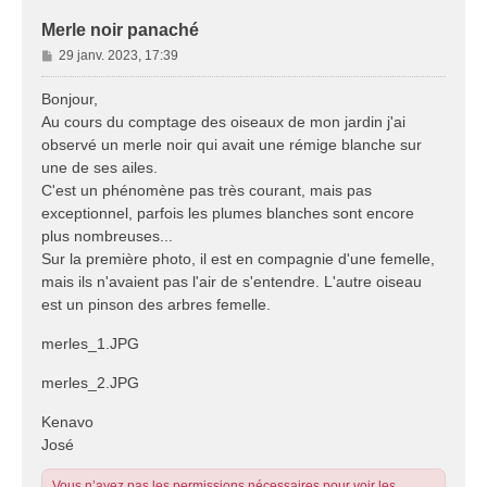
Merle noir panaché
M
29 janv. 2023, 17:39
e
s
Bonjour,
s
Au cours du comptage des oiseaux de mon jardin j'ai
a
observé un merle noir qui avait une rémige blanche sur
g
une de ses ailes.
e
C'est un phénomène pas très courant, mais pas
exceptionnel, parfois les plumes blanches sont encore
plus nombreuses...
Sur la première photo, il est en compagnie d'une femelle,
mais ils n'avaient pas l'air de s'entendre. L'autre oiseau
est un pinson des arbres femelle.
merles_1.JPG
merles_2.JPG
Kenavo
José
Vous n’avez pas les permissions nécessaires pour voir les