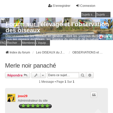
S’enregistrer
Connexion
Sujets sans réponse
Sujets actifs
Forum sur l'élevage et l'observation
des oiseaux
Discussions sur les oiseaux en général , dont les youyous du Sénégal et
tous les oiseaux exotiques, les oiseaux du jardin et de la nature.
Questions, photos, expériences.
FAQ
Rechercher
Membres
L’équipe du forum
Index du forum
Les OISEAUX du JARDIN et de la NATURE
OBSERVATIONS et PHOTOS d'OISEAUX
Merle noir panaché
Rechercher
Recherche Av
Répondre
1 Message • Page
1
Sur
1
jose29
Administrateur du site