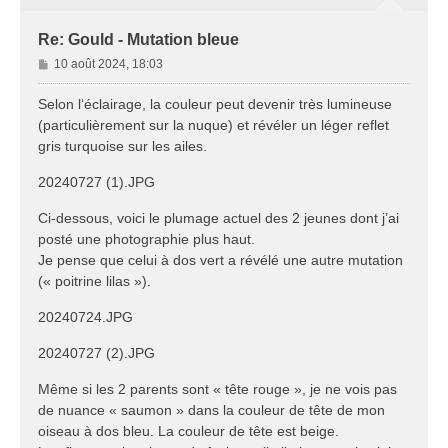
Re: Gould - Mutation bleue
M
10 août 2024, 18:03
e
s
Selon l‘éclairage, la couleur peut devenir très lumineuse
s
(particulièrement sur la nuque) et révéler un léger reflet
a
gris turquoise sur les ailes.
g
e
20240727 (1).JPG
Ci-dessous, voici le plumage actuel des 2 jeunes dont j’ai
posté une photographie plus haut.
Je pense que celui à dos vert a révélé une autre mutation
(« poitrine lilas »).
20240724.JPG
20240727 (2).JPG
Même si les 2 parents sont « tête rouge », je ne vois pas
de nuance « saumon » dans la couleur de tête de mon
oiseau à dos bleu. La couleur de tête est beige.