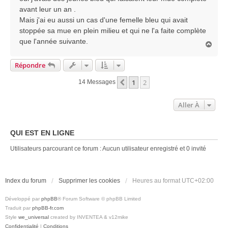
e
avant leur un an .
Mais j'ai eu aussi un cas d'une femelle bleu qui avait
stoppée sa mue en plein milieu et qui ne l'a faite complète
que l'année suivante.
H
a
u
Répondre
t
1
2
Précédente
14 Messages
Aller À
QUI EST EN LIGNE
Utilisateurs parcourant ce forum : Aucun utilisateur enregistré et 0 invité
Index du forum
Supprimer les cookies
Heures au format
UTC+02:00
Développé par
phpBB
® Forum Software © phpBB Limited
Traduit par
phpBB-fr.com
Style
we_universal
created by INVENTEA & v12mike
Confidentialité
|
Conditions