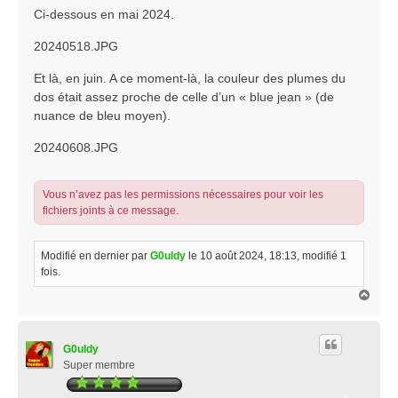
Ci-dessous en mai 2024.
20240518.JPG
Et là, en juin. A ce moment-là, la couleur des plumes du
dos était assez proche de celle d’un « blue jean » (de
nuance de bleu moyen).
20240608.JPG
Vous n’avez pas les permissions nécessaires pour voir les
fichiers joints à ce message.
Modifié en dernier par
G0uldy
le 10 août 2024, 18:13, modifié 1
fois.
H
a
u
t
G0uldy
Super membre