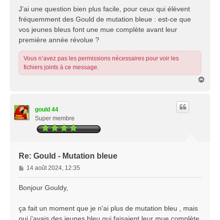
J’ai une question bien plus facile, pour ceux qui élèvent
fréquemment des Gould de mutation bleue : est-ce que
vos jeunes bleus font une mue complète avant leur
première année révolue ?
Vous n’avez pas les permissions nécessaires pour voir les
fichiers joints à ce message.
H
a
u
t
gould 44
Super membre
Re: Gould - Mutation bleue
M
14 août 2024, 12:35
e
s
Bonjour Gouldy,
s
a
ça fait un moment que je n'ai plus de mutation bleu , mais
g
oui j'avais des jeunes bleu qui faisaient leur mue complète