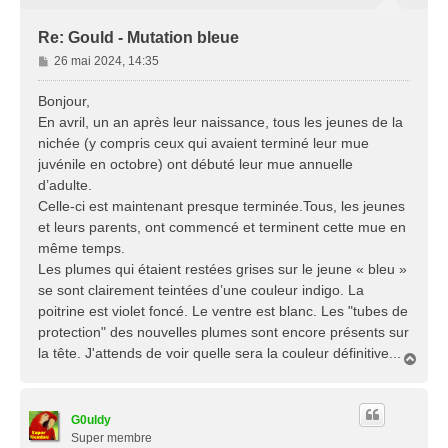
Re: Gould - Mutation bleue
M
26 mai 2024, 14:35
e
s
Bonjour,
s
En avril, un an après leur naissance, tous les jeunes de la
a
nichée (y compris ceux qui avaient terminé leur mue
g
juvénile en octobre) ont débuté leur mue annuelle
e
d’adulte.
Celle-ci est maintenant presque terminée.Tous, les jeunes
et leurs parents, ont commencé et terminent cette mue en
même temps.
Les plumes qui étaient restées grises sur le jeune « bleu »
se sont clairement teintées d’une couleur indigo. La
poitrine est violet foncé. Le ventre est blanc. Les "tubes de
protection" des nouvelles plumes sont encore présents sur
la tête. J'attends de voir quelle sera la couleur définitive...
H
a
u
t
G0uldy
Super membre