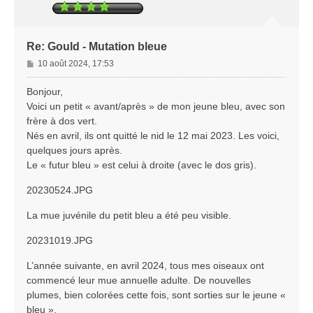
Re: Gould - Mutation bleue
M
10 août 2024, 17:53
e
s
Bonjour,
s
Voici un petit « avant/après » de mon jeune bleu, avec son
a
frère à dos vert.
g
Nés en avril, ils ont quitté le nid le 12 mai 2023. Les voici,
e
quelques jours après.
Le « futur bleu » est celui à droite (avec le dos gris).
20230524.JPG
La mue juvénile du petit bleu a été peu visible.
20231019.JPG
L’année suivante, en avril 2024, tous mes oiseaux ont
commencé leur mue annuelle adulte. De nouvelles
plumes, bien colorées cette fois, sont sorties sur le jeune «
bleu ».