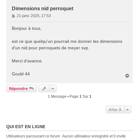
Dimensions nid perroquet
M
21 janv. 2025, 17:53
e
s
Bonjour à tous,
s
a
est ce que quelqu'un pourrait me donner les dimensions
g
d'un nid pour perroquets de meyer svp.
e
Merci d'avance.
Gould 44
H
a
u
Répondre
t
1 Message • Page
1
Sur
1
Aller À
QUI EST EN LIGNE
Utilisateurs parcourant ce forum : Aucun utilisateur enregistré et 0 invité