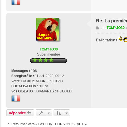
Re: La premièr
M
par
TOMYJO30
e
s
Félicitations
s
a
TOMYJO30
g
Super membre
e
Messages :
106
Enregistré le :
11 oct. 2023, 09:12
Votre LOCALISATION :
POLIGNY
LOCALISATION :
JURA
Vos OISEAUX :
DIAMANTS de GOULD
Répondre
Retourner Vers « Les CONCOURS D'OISEAUX »