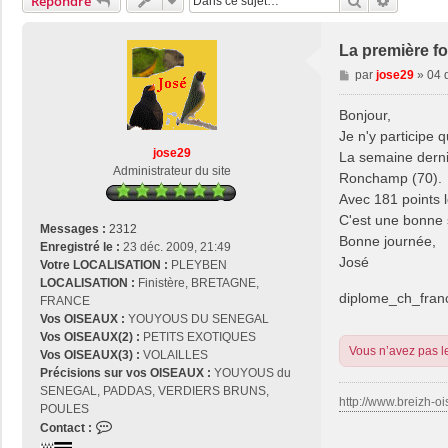
Rechercher
Recherch
Répondre
La première fo
M
par
jose29
»
04 
e
s
Bonjour,
s
Je n'y participe 
a
jose29
La semaine derni
g
Administrateur du site
Ronchamp (70).
e
Avec 181 points 
C'est une bonne 
Messages :
2312
Bonne journée,
Enregistré le :
23 déc. 2009, 21:49
José
Votre LOCALISATION :
PLEYBEN
LOCALISATION :
Finistère, BRETAGNE,
diplome_ch_fran
FRANCE
Vos OISEAUX :
YOUYOUS DU SENEGAL
Vos OISEAUX(2) :
PETITS EXOTIQUES
Vous n’avez pas le
Vos OISEAUX(3) :
VOLAILLES
Précisions sur vos OISEAUX :
YOUYOUS du
SENEGAL, PADDAS, VERDIERS BRUNS,
http://www.breizh-oi
POULES
C
Contact :
o