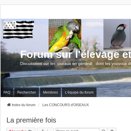
Forum sur l'élevage e
Discussions sur les oiseaux en général , dont les youyous d
FAQ
Rechercher
Membres
L’équipe du forum
Index du forum
Les CONCOURS d'OISEAUX
La première fois