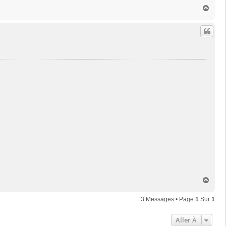
H
a
u
t
H
a
u
3 Messages • Page
1
Sur
1
t
Aller À