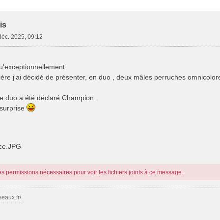
e Avancée
is
déc. 2025, 09:12
qu'exceptionnellement.
ère j'ai décidé de présenter, en duo , deux mâles perruches omnicol
le duo a été déclaré Champion.
surprise
ce.JPG
s permissions nécessaires pour voir les fichiers joints à ce message.
seaux.fr/