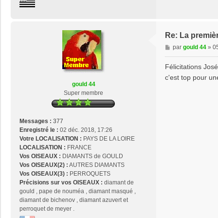
n
t
a
c
Re: La premièr
t
M
par
gould 44
»
0
e
e
r
s
Félicitations José
j
s
c'est top pour un
o
a
gould 44
s
g
Super membre
e
e
2
9
Messages :
377
Enregistré le :
02 déc. 2018, 17:26
Votre LOCALISATION :
PAYS DE LA LOIRE
LOCALISATION :
FRANCE
Vos OISEAUX :
DIAMANTS de GOULD
Vos OISEAUX(2) :
AUTRES DIAMANTS
Vos OISEAUX(3) :
PERROQUETS
Précisions sur vos OISEAUX :
diamant de
gould , pape de nouméa , diamant masqué ,
diamant de bichenov , diamant azuvert et
perroquet de meyer .