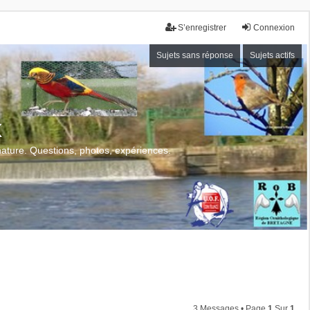
S’enregistrer
Connexion
Sujets sans réponse
Sujets actifs
x
 nature. Questions, photos, expériences.
3 Messages • Page
1
Sur
1