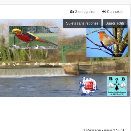
S’enregistrer
Connexion
Sujets sans réponse
Sujets actifs
x
 nature. Questions, photos, expériences.
1 Message • Page
1
Sur
1