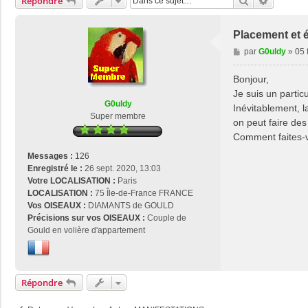
Rechercher
Recherch
Répondre
Placement et
M
par
G0uldy
»
05 
e
s
Bonjour,
s
Je suis un parti
a
G0uldy
Inévitablement, l
g
Super membre
on peut faire de
e
Comment faites-v
Messages :
126
Enregistré le :
26 sept. 2020, 13:03
Votre LOCALISATION :
Paris
LOCALISATION :
75 Île-de-France FRANCE
Vos OISEAUX :
DIAMANTS de GOULD
Précisions sur vos OISEAUX :
Couple de
Gould en volière d'appartement
Répondre