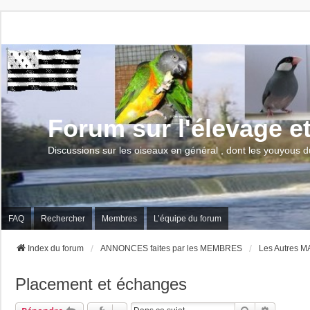
Forum sur l'élevage e
Discussions sur les oiseaux en général , dont les youyous d
FAQ
Rechercher
Membres
L’équipe du forum
Index du forum
ANNONCES faites par les MEMBRES
Les Autres 
Placement et échanges