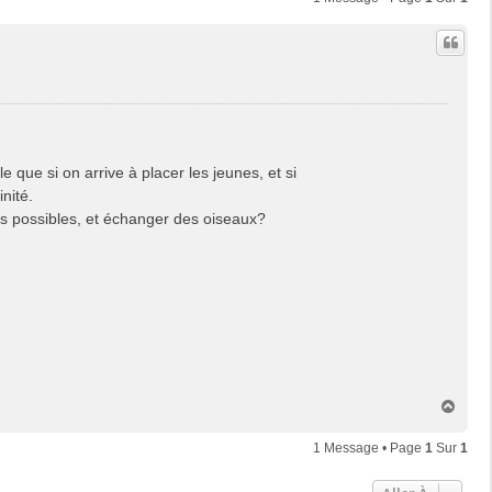
e que si on arrive à placer les jeunes, et si
nité.
ns possibles, et échanger des oiseaux?
H
a
u
1 Message • Page
1
Sur
1
t