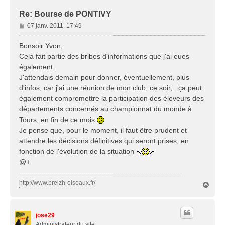
Re: Bourse de PONTIVY
M
07 janv. 2011, 17:49
e
s
Bonsoir Yvon,
s
Cela fait partie des bribes d'informations que j'ai eues
a
également.
g
J'attendais demain pour donner, éventuellement, plus
e
d'infos, car j'ai une réunion de mon club, ce soir,...ça peut
également compromettre la participation des éleveurs des
départements concernés au championnat du monde à
Tours, en fin de ce mois
Je pense que, pour le moment, il faut être prudent et
attendre les décisions définitives qui seront prises, en
fonction de l'évolution de la situation
@+
http://www.breizh-oiseaux.fr/
H
a
u
t
jose29
Administrateur du site