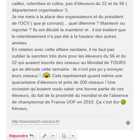
cailles, colombes et colins, pas d'éleveurs du 22 et du 56 (
département organisateur !).
Je me mets à la place des organisateurs et du président
de l'OCV ( que je connais)....quel dilemme ? Maintenir ou
reporter ? Ils ont décidé la maintenir et , il est évident que
le retentissement n'a pas été à la hauteur des autres
années.
En relation avec cette affaire sanitaire, il ne faut pas
oublier la sanction très dure pour les éleveurs du 56 et du
22 qui avaient inscrits des oiseaux au Mondial de TOURS
qui se déroule cette semaine : ils n'ont pas pu y envoyer
leurs oiseaux !
Cela représentait quand même une
quarantaine d'éleveurs et près de 200 oiseaux ! Une
occasion qu'avaient voulu saisir une bonne partie de ces
éleveurs, du fait de la proximité du mondial et de l'absence
de championnat de France UOF en 2010. Ça c'est dur
Kénavo,
http://www.breizh-oiseaux.fr/
H
a
u
Répondre
t