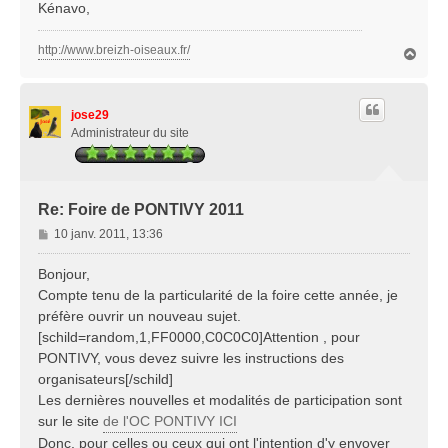
Kénavo,
http://www.breizh-oiseaux.fr/
H
a
u
t
jose29
Administrateur du site
Re: Foire de PONTIVY 2011
M
10 janv. 2011, 13:36
e
s
Bonjour,
s
Compte tenu de la particularité de la foire cette année, je
a
préfère ouvrir un nouveau sujet.
g
[schild=random,1,FF0000,C0C0C0]Attention , pour
e
PONTIVY, vous devez suivre les instructions des
organisateurs[/schild]
Les dernières nouvelles et modalités de participation sont
sur le site
de l'OC PONTIVY ICI
Donc, pour celles ou ceux qui ont l'intention d'y envoyer