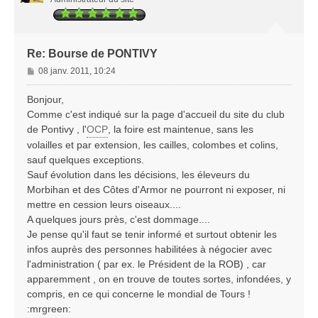
Re: Bourse de PONTIVY
M
08 janv. 2011, 10:24
e
s
Bonjour,
s
Comme c'est indiqué sur la page d'accueil du site du club
a
de Pontivy , l'
OCP
, la foire est maintenue, sans les
g
volailles et par extension, les cailles, colombes et colins,
e
sauf quelques exceptions.
Sauf évolution dans les décisions, les éleveurs du
Morbihan et des Côtes d'Armor ne pourront ni exposer, ni
mettre en cession leurs oiseaux....
A quelques jours près, c'est dommage....
Je pense qu'il faut se tenir informé et surtout obtenir les
infos auprès des personnes habilitées à négocier avec
l'administration ( par ex. le Président de la ROB) , car
apparemment , on en trouve de toutes sortes, infondées, y
compris, en ce qui concerne le mondial de Tours !
:mrgreen: