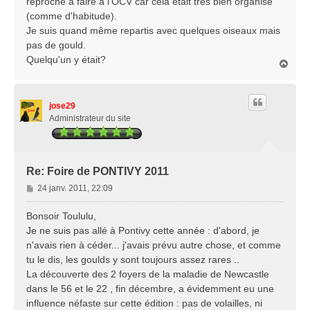
reproche à faire à l'OCV car cela était très bien organisé
(comme d'habitude).
Je suis quand même repartis avec quelques oiseaux mais
pas de gould.
Quelqu'un y était?
H
a
u
t
jose29
Administrateur du site
Re: Foire de PONTIVY 2011
M
24 janv. 2011, 22:09
e
s
Bonsoir Toululu,
s
Je ne suis pas allé à Pontivy cette année : d'abord, je
a
n'avais rien à céder... j'avais prévu autre chose, et comme
g
tu le dis, les goulds y sont toujours assez rares ..
e
La découverte des 2 foyers de la maladie de Newcastle
dans le 56 et le 22 , fin décembre, a évidemment eu une
influence néfaste sur cette édition : pas de volailles, ni