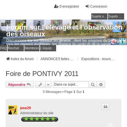
S’enregistrer
Connexion
Sujets sans réponse
Sujets actifs
Forum sur l'élevage et l'observation
des oiseaux
Discussions sur les oiseaux en général , dont les youyous du Sénégal et
tous les oiseaux exotiques, les oiseaux du jardin et de la nature.
Questions, photos, expériences.
FAQ
Rechercher
Membres
L’équipe du forum
Index du forum
ANNONCES faites par les MEMBRES
Expositions - bourses - concours d'oiseaux
Foire de PONTIVY 2011
Rechercher
Recherche Av
Répondre
5 Messages • Page
1
Sur
1
jose29
Administrateur du site