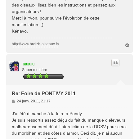
des oiseaux, lisez bien les instructions et pensez aux
organisateurs !
Merci à Yvon, pour suivre l'évolution de cette
manifestation. ;)
Kénavo,
http://www.breizh-oiseaux.fr/
H
a
u
t
Toululu
Super membre
Re: Foire de PONTIVY 2011
M
24 janv. 2011, 21:17
e
s
J'ai été dimanche à la foire à Pondy.
s
Je suis ressortis assez déçu du fait du manque d'éleveurs
a
malheureusement dû à l'interdiction de la DDSV pour ceux
g
du morbihan et des côtes d'armor. Ceci dit, je n'ai aucun
e