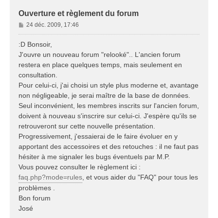
Ouverture et règlement du forum
M
24 déc. 2009, 17:46
e
s
:D Bonsoir,
s
J'ouvre un nouveau forum "relooké".. L'ancien forum
a
restera en place quelques temps, mais seulement en
g
consultation.
e
Pour celui-ci, j'ai choisi un style plus moderne et, avantage
non négligeable, je serai maître de la base de données.
Seul inconvénient, les membres inscrits sur l'ancien forum,
doivent à nouveau s'inscrire sur celui-ci. J'espère qu'ils se
retrouveront sur cette nouvelle présentation.
Progressivement, j'essaierai de le faire évoluer en y
apportant des accessoires et des retouches : il ne faut pas
hésiter à me signaler les bugs éventuels par M.P.
Vous pouvez consulter le règlement ici :
faq.php?mode=rules
, et vous aider du "FAQ" pour tous les
problèmes .
Bon forum
José