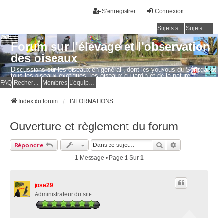
S’enregistrer
Connexion
Sujets sans réponse
Sujets actifs
Forum sur l'élevage et l'observation
des oiseaux
Discussions sur les oiseaux en général , dont les youyous du Sénégal et
tous les oiseaux exotiques, les oiseaux du jardin et de la nature.
Questions, photos, expériences.
FAQ
Rechercher
Membres
L’équipe du forum
Index du forum
INFORMATIONS
Ouverture et règlement du forum
Rechercher
Recherche Av
Répondre
1 Message • Page
1
Sur
1
jose29
Administrateur du site