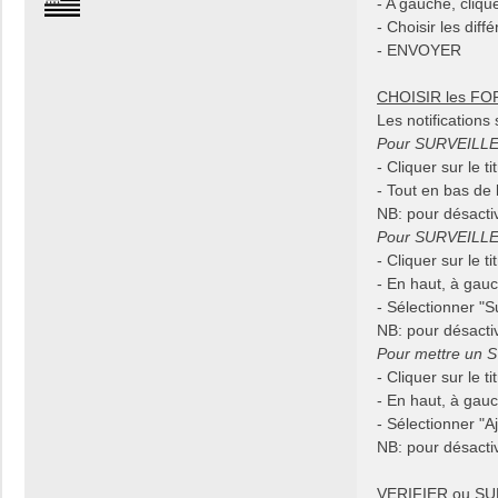
- A gauche, clique
n
- Choisir les diff
t
- ENVOYER
a
c
CHOISIR les FOR
t
e
Les notification
r
Pour SURVEILL
j
- Cliquer sur l
o
- Tout en bas de 
s
NB: pour désactiv
e
Pour SURVEILLE
2
9
- Cliquer sur le ti
- En haut, à gau
- Sélectionner "Su
NB: pour désactiv
Pour mettre un 
- Cliquer sur le ti
- En haut, à gau
- Sélectionner "A
NB: pour désactiv
VERIFIER ou S