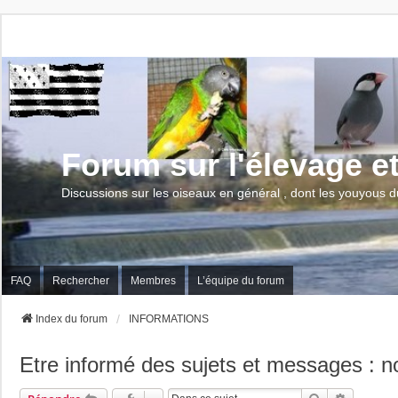
Forum sur l'élevage e
Discussions sur les oiseaux en général , dont les youyous d
FAQ
Rechercher
Membres
L’équipe du forum
Index du forum
INFORMATIONS
Etre informé des sujets et messages : 