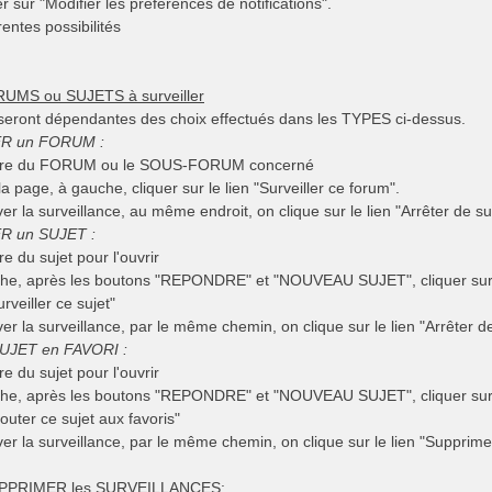
r sur "Modifier les préférences de notifications".
érentes possibilités
UMS ou SUJETS à surveiller
s seront dépendantes des choix effectués dans les TYPES ci-dessus.
ER un FORUM :
e titre du FORUM ou le SOUS-FORUM concerné
la page, à gauche, cliquer sur le lien "Surveiller ce forum".
er la surveillance, au même endroit, on clique sur le lien "Arrêter de su
R un SUJET :
tre du sujet pour l'ouvrir
che, après les boutons "REPONDRE" et "NOUVEAU SUJET", cliquer sur 
rveiller ce sujet"
er la surveillance, par le même chemin, on clique sur le lien "Arrêter de 
SUJET en FAVORI :
tre du sujet pour l'ouvrir
che, après les boutons "REPONDRE" et "NOUVEAU SUJET", cliquer sur 
jouter ce sujet aux favoris"
er la surveillance, par le même chemin, on clique sur le lien "Supprimer
UPPRIMER les SURVEILLANCES: