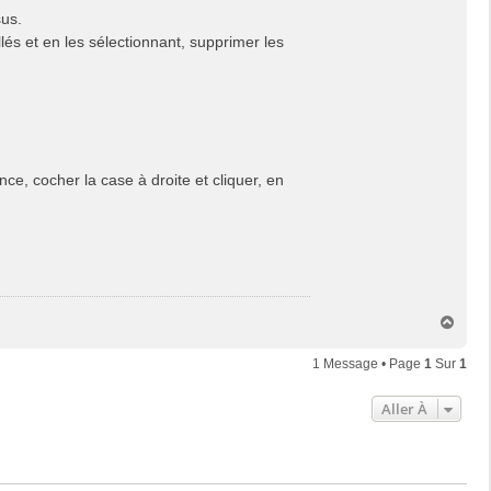
sus.
lés et en les sélectionnant, supprimer les
ance, cocher la case à droite et cliquer, en
H
a
u
1 Message • Page
1
Sur
1
t
Aller À