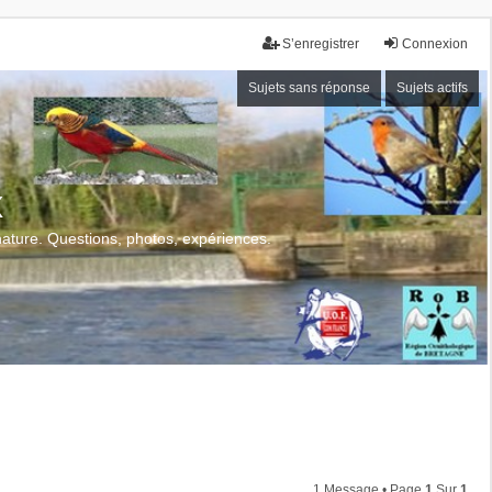
S’enregistrer
Connexion
Sujets sans réponse
Sujets actifs
x
 nature. Questions, photos, expériences.
1 Message • Page
1
Sur
1