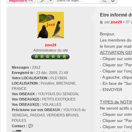
Rechercher
Recherch
Répondre
Etre informé 
M
par
jose29
»
07 
e
s
Bonjour,
s
Les membres du f
a
jose29
le forum par mail
g
Administrateur du site
ACTIVATION GE
e
- Cliquer sur vot
- Cliquer sur "Pan
Messages :
2312
- Cliquer sur l'o
Enregistré le :
23 déc. 2009, 21:49
- A gauche, cliqu
Votre LOCALISATION :
PLEYBEN
- En face de "Su
LOCALISATION :
Finistère, BRETAGNE,
FRANCE
- ENVOYER
Vos OISEAUX :
YOUYOUS DU SENEGAL
Vos OISEAUX(2) :
PETITS EXOTIQUES
TYPES de NOTIF
Vos OISEAUX(3) :
VOLAILLES
Ne seront actifs
Précisions sur vos OISEAUX :
YOUYOUS du
- Cliquer sur vot
SENEGAL, PADDAS, VERDIERS BRUNS,
- Cliquer sur "Pan
POULES
C
Contact :
- Cliquer sur l'o
o