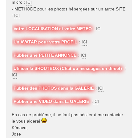
micro :
ICI
- METHODE pour les photos hébergées sur un autre SITE
:
ICI
Votre LOCALISATION et votre METEO
:
ICI
Un AVATAR pour votre PROFIL
:
ICI
Publier une PETITE ANNONCE
:
ICI
Utiliser la SHOUTBOX (Chat ou messages en direct)
:
ICI
Publier des PHOTOS dans la GALERIE
:
ICI
Publier une VIDEO dans la GALERIE
:
ICI
En cas de problème, il ne faut pas hésiter à me contacter :
je vous aiderai
Kénavo,
José