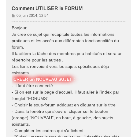
Comment UTILISER le FORUM
M
05 juin 2014, 12:54
e
s
Bonjour,
s
Je crée ce sujet qui récapitule toutes les informations
a
pratiques et les accès aux différentes fonctionnalités du
g
forum.
e
Il facilitera la tâche des membres peu habitués et sera un
répertoire pour les autres .
Les liens renvoient vers les sujets spécifiques déjà
existants.
CRÉER un NOUVEAU SUJET :
- Il faut être connecté
- Si on est sur la page d'accueil, il faut aller à l'index par
l'onglet "FORUMS"
- Choisir le sous-forum adéquat en cliquant sur le titre
- Dans la fenêtre qui s'ouvre, cliquer sur le bouton
(orange) "NOUVEAU", en haut, à gauche, des sujets
existants.
- Compléter les cadres qui s'affichent :