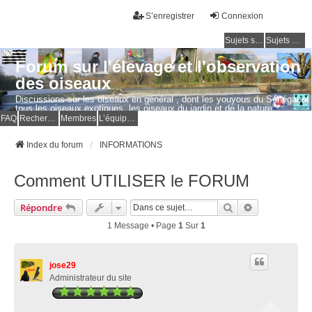
S’enregistrer
Connexion
Sujets sans réponse
Sujets actifs
Forum sur l'élevage et l'observation
des oiseaux
Discussions sur les oiseaux en général , dont les youyous du Sénégal et
tous les oiseaux exotiques, les oiseaux du jardin et de la nature.
Questions, photos, expériences.
FAQ
Rechercher
Membres
L’équipe du forum
Index du forum
INFORMATIONS
Comment UTILISER le FORUM
Rechercher
Recherche Av
Répondre
1 Message • Page
1
Sur
1
jose29
Administrateur du site