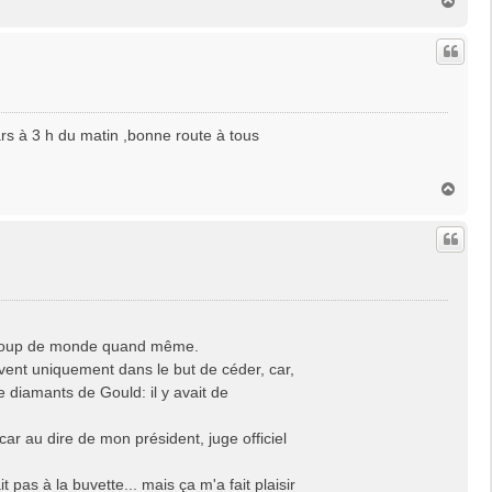
H
a
u
t
pars à 3 h du matin ,bonne route à tous
H
a
u
t
aucoup de monde quand même.
èvent uniquement dans le but de céder, car,
e diamants de Gould: il y avait de
car au dire de mon président, juge officiel
 pas à la buvette... mais ça m'a fait plaisir