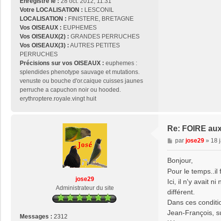
Enregistré le :
28 oct. 2012, 11:31
Votre LOCALISATION :
LESCONIL
LOCALISATION :
FINISTERE, BRETAGNE
Vos OISEAUX :
EUPHEMES
Vos OISEAUX(2) :
GRANDES PERRUCHES
Vos OISEAUX(3) :
AUTRES PETITES
PERRUCHES
Précisions sur vos OISEAUX :
euphemes :
splendides phenotype sauvage et mutations.
venuste ou bouche d'or.caique cuisses jaunes
perruche a capuchon noir ou hooded.
erythroptere.royale.vingt huit
Re: FOIRE au
M
par
jose29
»
18 
e
s
Bonjour,
s
Pour le temps..il
a
jose29
Ici, il n'y avait 
g
Administrateur du site
différent.
e
Dans ces condition
Jean-François, s
Messages :
2312