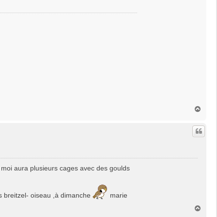
H
a
u
t
e moi aura plusieurs cages avec des goulds
s breitzel- oiseau ,à dimanche
marie
H
a