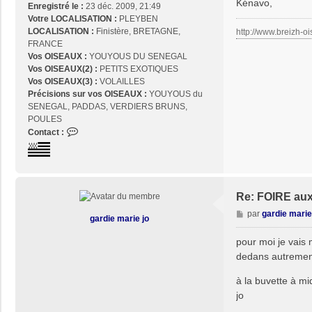
Kénavo,
Enregistré le :
23 déc. 2009, 21:49
Votre LOCALISATION :
PLEYBEN
LOCALISATION :
Finistère, BRETAGNE,
http://www.breizh-oi
FRANCE
Vos OISEAUX :
YOUYOUS DU SENEGAL
Vos OISEAUX(2) :
PETITS EXOTIQUES
Vos OISEAUX(3) :
VOLAILLES
Précisions sur vos OISEAUX :
YOUYOUS du
SENEGAL, PADDAS, VERDIERS BRUNS,
POULES
C
Contact :
o
n
t
a
c
Re: FOIRE au
t
M
par
gardie marie
gardie marie jo
e
e
r
s
pour moi je vais
j
s
dedans autrement
o
a
s
g
à la buvette à m
e
e
2
jo
9