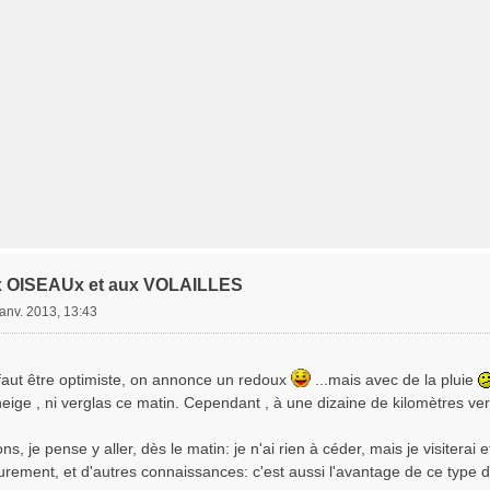
x OISEAUx et aux VOLAILLES
janv. 2013, 13:43
 faut être optimiste, on annonce un redoux
...mais avec de la pluie
ni neige , ni verglas ce matin. Cependant , à une dizaine de kilomètres ver
s, je pense y aller, dès le matin: je n'ai rien à céder, mais je visiterai 
urement, et d'autres connaissances: c'est aussi l'avantage de ce type 