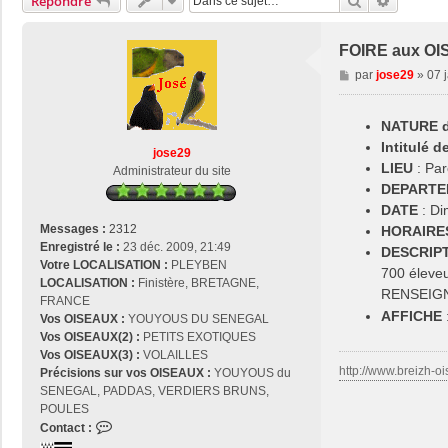
Rechercher
Recherch
Répondre
FOIRE aux OI
M
par
jose29
»
07 
e
s
NATURE de
s
a
Intitulé 
jose29
g
LIEU
: Par
Administrateur du site
e
DEPARTE
DATE
: Di
Messages :
2312
HORAIRE
Enregistré le :
23 déc. 2009, 21:49
DESCRIPT
Votre LOCALISATION :
PLEYBEN
700 éleveu
LOCALISATION :
Finistère, BRETAGNE,
RENSEIG
FRANCE
AFFICHE
Vos OISEAUX :
YOUYOUS DU SENEGAL
Vos OISEAUX(2) :
PETITS EXOTIQUES
Vos OISEAUX(3) :
VOLAILLES
http://www.breizh-oi
Précisions sur vos OISEAUX :
YOUYOUS du
SENEGAL, PADDAS, VERDIERS BRUNS,
POULES
C
Contact :
o