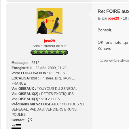
Re: FOIRE au
M
par
jose29
»
18 
e
s
Bonsoir,
s
a
jose29
OK, pris note...j
g
Administrateur du site
Kénavo
e
http://www.breizh-oi
Messages :
2312
Enregistré le :
23 déc. 2009, 21:49
Votre LOCALISATION :
PLEYBEN
LOCALISATION :
Finistère, BRETAGNE,
FRANCE
Vos OISEAUX :
YOUYOUS DU SENEGAL
Vos OISEAUX(2) :
PETITS EXOTIQUES
Vos OISEAUX(3) :
VOLAILLES
Précisions sur vos OISEAUX :
YOUYOUS du
SENEGAL, PADDAS, VERDIERS BRUNS,
POULES
C
Contact :
o