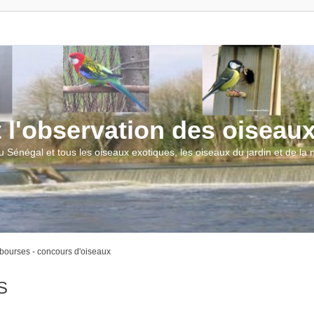
t l'observation des oiseau
u Sénégal et tous les oiseaux exotiques, les oiseaux du jardin et de la
 bourses - concours d'oiseaux
S