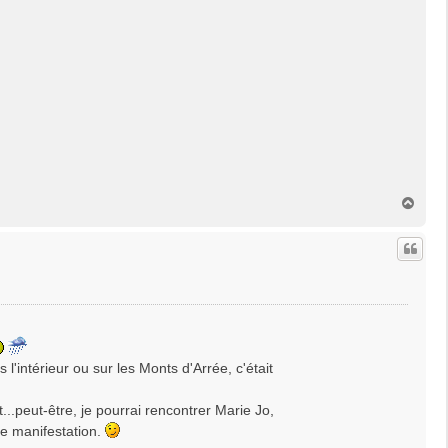
H
a
u
t
s l'intérieur ou sur les Monts d'Arrée, c'était
et...peut-être, je pourrai rencontrer Marie Jo,
de manifestation.