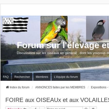
Forum sur l'élevage e
Discussions sur les oiseaux en général , dont les youyous d
FAQ
Rechercher
Membres
L’équipe du forum
Index du forum
ANNONCES faites par les MEMBRES
Expositions -
FOIRE aux OISEAUx et aux VOLAILLE