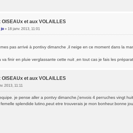
x OISEAUx et aux VOLAILLES
 jo
»
18 janv. 2013, 11:01
es pas arrivé à pontivy dimanche ,il neige en ce moment dans la manch
va finir en pluie verglassante cette nuit ,en tout cas je fais les prépara
x OISEAUx et aux VOLAILLES
nv. 2013, 11:11
'equipe. je pense aller a pontvy dimanche.j'envois 4 perruches vingt hui
femelle splendide lutino,peut etre trouverais je mon bonheur.bonne jou