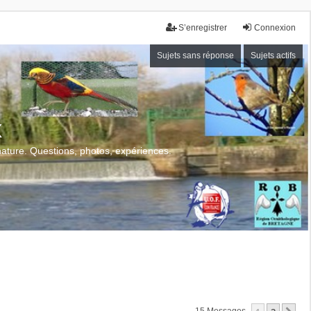
S’enregistrer
Connexion
Sujets sans réponse
Sujets actifs
x
 nature. Questions, photos, expériences.