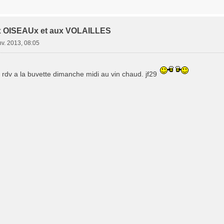
x OISEAUx et aux VOLAILLES
nv. 2013, 08:05
. rdv a la buvette dimanche midi au vin chaud. jf29