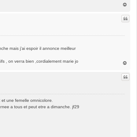
H
a
u
t
e mais j'ai espoir il annonce meilleur
tifs , on verra bien ,cordialement marie jo
H
a
u
t
t et une femelle omnicolore.
rnee a tous et peut etre a dimanche. jf29