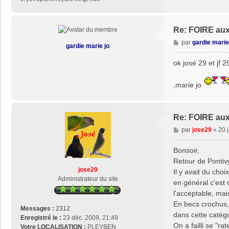
Re: FOIRE au
M
par
gardie marie
gardie marie jo
e
s
ok josé 29 et jf 
s
a
,marie jo
g
e
Re: FOIRE au
M
par
jose29
»
20 
e
s
Bonsoir,
s
Retour de Ponti
a
jose29
Il y avait du cho
g
Administrateur du site
en général c'est 
e
l'acceptable, mai
En becs crochus, 
Messages :
2312
dans cette catégor
Enregistré le :
23 déc. 2009, 21:49
On a failli se "ra
Votre LOCALISATION :
PLEYBEN