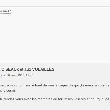
seaux.fr/
x OISEAUx et aux VOLAILLES
 jo
»
18 janv. 2013, 17:40
 mettre mon nom sur le haut de mes 2 cages d'expo ,l'éleveur à coté d
 je serais
idi ,rendez vous avec les membres du forum les voliéres et pourquoi pa