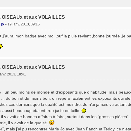
x OISEAUx et aux VOLAILLES
 jo
»
19 janv. 2013, 09:15
29 ,j'aurai mon badge avec moi ,ouf la pluie revient ,bonne journée ,je 
x OISEAUx et aux VOLAILLES
janv. 2013, 18:41
vy : un peu moins de monde et d'exposants que d'habitude, mais be
ix ... du bon et du moins bon: on repère facilement les exposants qui él
chez ces derniers que la qualité est moindre. Je n'ai jamais vu autant d
s aussi beaucoup étaient trop juste en taille.
il y avait de bonnes affaires à faire, surtout dans les "grosses pièces", 
ie, il y avait de la qualité.
ter", mais j'ai pu rencontrer Marie Jo avec Jean Fanch et Teddy, ce n'était