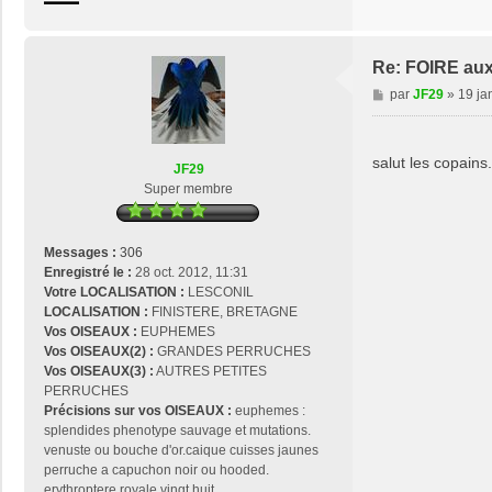
n
t
a
c
Re: FOIRE au
t
M
par
JF29
»
19 ja
e
e
r
s
j
s
salut les copains
o
JF29
a
s
Super membre
g
e
e
2
9
Messages :
306
Enregistré le :
28 oct. 2012, 11:31
Votre LOCALISATION :
LESCONIL
LOCALISATION :
FINISTERE, BRETAGNE
Vos OISEAUX :
EUPHEMES
Vos OISEAUX(2) :
GRANDES PERRUCHES
Vos OISEAUX(3) :
AUTRES PETITES
PERRUCHES
Précisions sur vos OISEAUX :
euphemes :
splendides phenotype sauvage et mutations.
venuste ou bouche d'or.caique cuisses jaunes
perruche a capuchon noir ou hooded.
erythroptere.royale.vingt huit