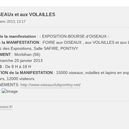
e Avancée
SEAUx et aux VOLAILLES
janv. 2013, 13:17
 la manifestation
: - EXPOSITION-BOURSE d'OISEAUX -
de la MANIFESTATION
: FOIRE aux OISEAUX , aux VOLAILLES et aux
c des Expositions, Salle SAFIRE, PONTIVY
MENT
: Morbihan (56)
manche 20 janvier 2013
S
: De 8 H à 18 H
ION de la MANIFESTATION
: 15000 oiseaux, volailles et lapins en ex
rs, 12000 visiteurs.
NEMENTS:
http://www.oiseauclubpontivy.net/
:
seaux.fr/