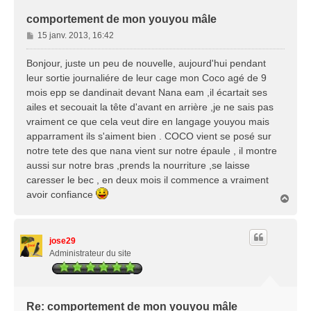
comportement de mon youyou mâle
M
15 janv. 2013, 16:42
e
s
Bonjour, juste un peu de nouvelle, aujourd'hui pendant
s
leur sortie journaliére de leur cage mon Coco agé de 9
a
mois epp se dandinait devant Nana eam ,il écartait ses
g
ailes et secouait la tête d'avant en arrière ,je ne sais pas
e
vraiment ce que cela veut dire en langage youyou mais
apparrament ils s'aiment bien . COCO vient se posé sur
notre tete des que nana vient sur notre épaule , il montre
aussi sur notre bras ,prends la nourriture ,se laisse
caresser le bec , en deux mois il commence a vraiment
avoir confiance
H
a
u
t
jose29
Administrateur du site
Re: comportement de mon youyou mâle