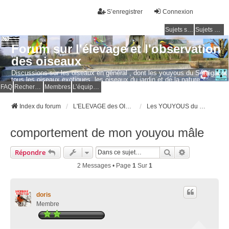
S’enregistrer
Connexion
Sujets sans réponse
Sujets actifs
Forum sur l'élevage et l'observation
des oiseaux
Discussions sur les oiseaux en général , dont les youyous du Sénégal et
tous les oiseaux exotiques, les oiseaux du jardin et de la nature.
Questions, photos, expériences.
FAQ
Rechercher
Membres
L’équipe du forum
Index du forum
L'ELEVAGE des OISEAUX EXOTIQUES
Les YOUYOUS du SENEGAL élevés à la main (EAM) ou apprivoisés
comportement de mon youyou mâle
Rechercher
Recherche Av
Répondre
2 Messages • Page
1
Sur
1
doris
Membre