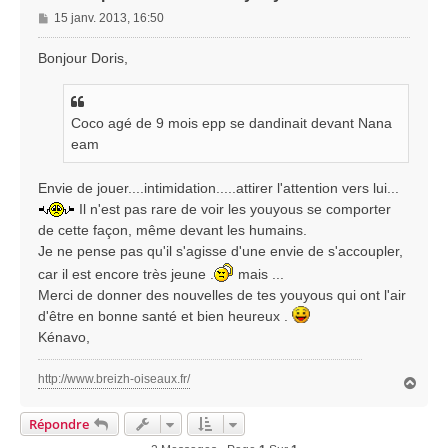
M
15 janv. 2013, 16:50
e
s
Bonjour Doris,
s
a
g
Coco agé de 9 mois epp se dandinait devant Nana
e
eam
Envie de jouer....intimidation.....attirer l'attention vers lui...
Il n'est pas rare de voir les youyous se comporter
de cette façon, même devant les humains.
Je ne pense pas qu'il s'agisse d'une envie de s'accoupler,
car il est encore très jeune .
mais ...
Merci de donner des nouvelles de tes youyous qui ont l'air
d'être en bonne santé et bien heureux .
Kénavo,
http://www.breizh-oiseaux.fr/
H
a
u
Répondre
t