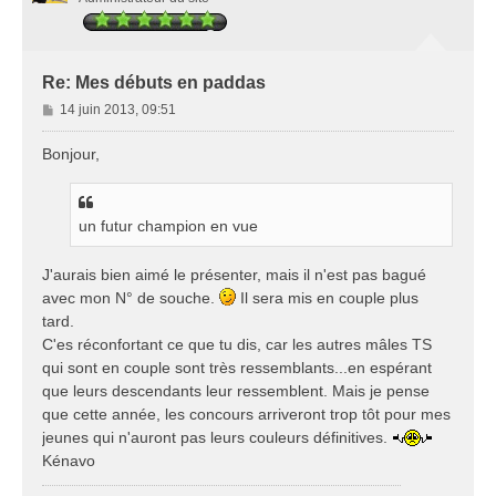
Re: Mes débuts en paddas
M
14 juin 2013, 09:51
e
s
Bonjour,
s
a
g
un futur champion en vue
e
J'aurais bien aimé le présenter, mais il n'est pas bagué
avec mon N° de souche.
Il sera mis en couple plus
tard.
C'es réconfortant ce que tu dis, car les autres mâles TS
qui sont en couple sont très ressemblants...en espérant
que leurs descendants leur ressemblent. Mais je pense
que cette année, les concours arriveront trop tôt pour mes
jeunes qui n'auront pas leurs couleurs définitives.
Kénavo