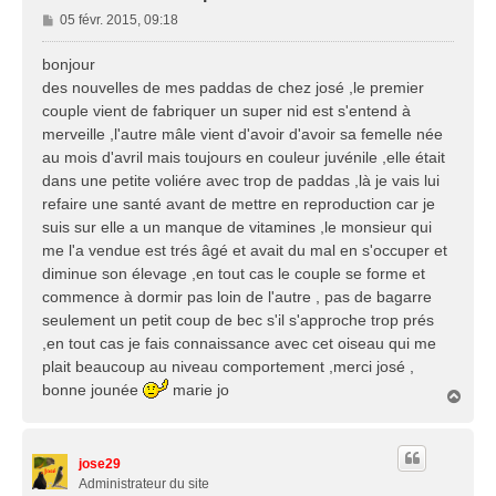
M
05 févr. 2015, 09:18
e
s
bonjour
s
des nouvelles de mes paddas de chez josé ,le premier
a
couple vient de fabriquer un super nid est s'entend à
g
merveille ,l'autre mâle vient d'avoir d'avoir sa femelle née
e
au mois d'avril mais toujours en couleur juvénile ,elle était
dans une petite voliére avec trop de paddas ,là je vais lui
refaire une santé avant de mettre en reproduction car je
suis sur elle a un manque de vitamines ,le monsieur qui
me l'a vendue est trés âgé et avait du mal en s'occuper et
diminue son élevage ,en tout cas le couple se forme et
commence à dormir pas loin de l'autre , pas de bagarre
seulement un petit coup de bec s'il s'approche trop prés
,en tout cas je fais connaissance avec cet oiseau qui me
plait beaucoup au niveau comportement ,merci josé ,
bonne jounée
marie jo
H
a
u
t
jose29
Administrateur du site