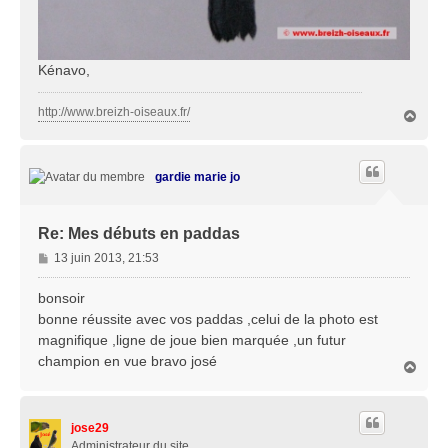
Kénavo,
http://www.breizh-oiseaux.fr/
H
a
u
t
gardie marie jo
Re: Mes débuts en paddas
M
13 juin 2013, 21:53
e
s
bonsoir
s
bonne réussite avec vos paddas ,celui de la photo est
a
magnifique ,ligne de joue bien marquée ,un futur
g
champion en vue bravo josé
e
H
a
u
t
jose29
Administrateur du site