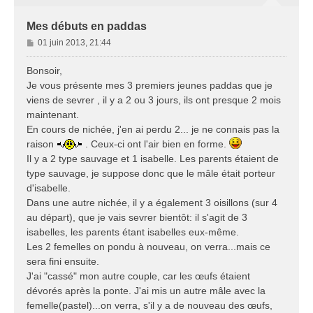
Mes débuts en paddas
M
01 juin 2013, 21:44
e
s
Bonsoir,
s
Je vous présente mes 3 premiers jeunes paddas que je
a
viens de sevrer , il y a 2 ou 3 jours, ils ont presque 2 mois
g
maintenant.
e
En cours de nichée, j'en ai perdu 2... je ne connais pas la
raison
. Ceux-ci ont l'air bien en forme.
Il y a 2 type sauvage et 1 isabelle. Les parents étaient de
type sauvage, je suppose donc que le mâle était porteur
d'isabelle.
Dans une autre nichée, il y a également 3 oisillons (sur 4
au départ), que je vais sevrer bientôt: il s'agit de 3
isabelles, les parents étant isabelles eux-même.
Les 2 femelles on pondu à nouveau, on verra...mais ce
sera fini ensuite.
J'ai "cassé" mon autre couple, car les œufs étaient
dévorés après la ponte. J'ai mis un autre mâle avec la
femelle(pastel)...on verra, s'il y a de nouveau des œufs,