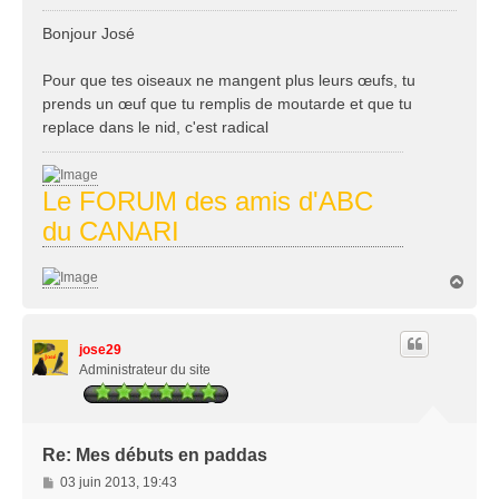
e
s
Bonjour José
s
a
Pour que tes oiseaux ne mangent plus leurs œufs, tu
g
prends un œuf que tu remplis de moutarde et que tu
e
replace dans le nid, c'est radical
Le FORUM des amis d'ABC
du CANARI
H
a
u
t
jose29
Administrateur du site
Re: Mes débuts en paddas
M
03 juin 2013, 19:43