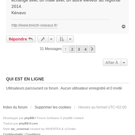
échange avec un mâle avec un autre éleveur au régional
2014.
Kénavo
http://www.breizh-oiseaux.fr/
H
a
u
Répondre
t
1
2
3
4
Suivante
31 Messages
Aller À
QUI EST EN LIGNE
Utilisateurs parcourant ce forum : Aucun utilisateur enregistré et 0 invité
Index du forum
Supprimer les cookies
Heures au format
UTC+02:00
Développé par
phpBB
® Forum Software © phpBB Limited
Traduit par
phpBB-fr.com
Style
we_universal
created by INVENTEA & v12mike
Confidentialité
|
Conditions