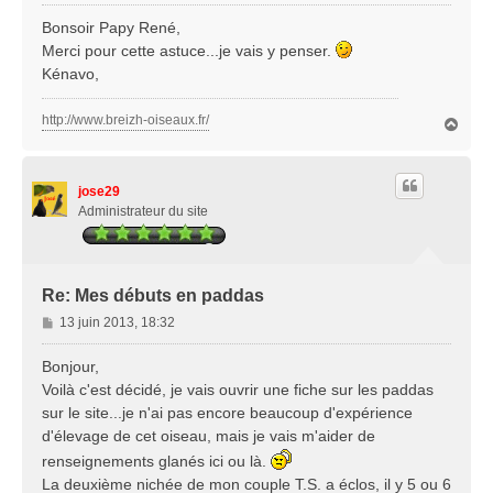
e
s
Bonsoir Papy René,
s
Merci pour cette astuce...je vais y penser.
a
Kénavo,
g
e
http://www.breizh-oiseaux.fr/
H
a
u
t
jose29
Administrateur du site
Re: Mes débuts en paddas
M
13 juin 2013, 18:32
e
s
Bonjour,
s
Voilà c'est décidé, je vais ouvrir une fiche sur les paddas
a
sur le site...je n'ai pas encore beaucoup d'expérience
g
d'élevage de cet oiseau, mais je vais m'aider de
e
renseignements glanés ici ou là.
La deuxième nichée de mon couple T.S. a éclos, il y 5 ou 6