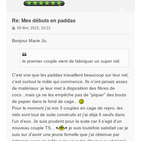
Re: Mes débuts en paddas
M
05 févr. 2015, 10:22
e
s
Bonjour Marie Jo,
s
a
g
le premier couple vient de fabriquer un super nid
e
C'est vrai que les paddas travaillent beaucoup sur leur nid,
c'est surtout le mâle qui commence. Ils n'ont jamais assez
de matériaux: je leur met à disposition des fibres de
coco...mais ça ne les empêche pas de "piquer" des bouts
de papier dans le fond de cage...
Pour le moment j'ai mis 3 couples en cage de repro..les
nids sont tout de suite construits et j'ai déjà 6 oeufs dans
l'un d'eux. Je suis prudent pour la suite car il s'agit d'un
nouveau couple TS...
je suis toutefois satisfait car je
suis sur d'avoir une jeune femelle que j'ai obtenue par