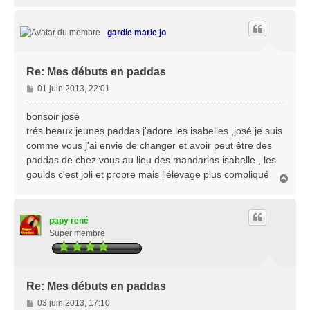
a
u
t
gardie marie jo
Re: Mes débuts en paddas
M
01 juin 2013, 22:01
e
s
bonsoir josé
s
trés beaux jeunes paddas j'adore les isabelles ,josé je suis
a
comme vous j'ai envie de changer et avoir peut être des
g
paddas de chez vous au lieu des mandarins isabelle , les
e
goulds c'est joli et propre mais l'élevage plus compliqué
H
a
u
t
papy rené
Super membre
Re: Mes débuts en paddas
M
03 juin 2013, 17:10