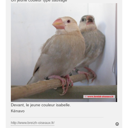
Devant, le jeune couleur isabelle.
Kénavo
http://www.breizh-oiseaux.fr/
H