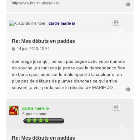
http://www.breizh-oiseaux.fr/
H
a
u
t
gardie marie jo
Re: Mes débuts en paddas
M
14 juin 2013, 15:32
e
s
dommage josé qu'il ne soit pas bagué avec votre numéro
s
de souche ,en tout cas je pense que la descendance fera
a
de bons spécimens car le mâle apporte la couleur et en
g
plus pas de défauts de plumes blanches ce qui arrive
e
souvent ,a voir par la suite le résultat à+ MARIE JO
H
a
u
t
gardie marie jo
Super membre
Re: Mes débuts en paddas