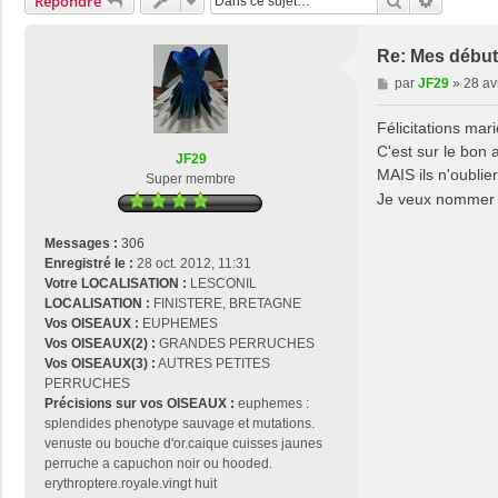
Rechercher
Recherch
Répondre
Re: Mes débu
M
par
JF29
»
28 av
e
s
Félicitations mari
s
C'est sur le bon 
JF29
a
MAIS ils n'oublie
Super membre
g
Je veux nommer
e
Messages :
306
Enregistré le :
28 oct. 2012, 11:31
Votre LOCALISATION :
LESCONIL
LOCALISATION :
FINISTERE, BRETAGNE
Vos OISEAUX :
EUPHEMES
Vos OISEAUX(2) :
GRANDES PERRUCHES
Vos OISEAUX(3) :
AUTRES PETITES
PERRUCHES
Précisions sur vos OISEAUX :
euphemes :
splendides phenotype sauvage et mutations.
venuste ou bouche d'or.caique cuisses jaunes
perruche a capuchon noir ou hooded.
erythroptere.royale.vingt huit