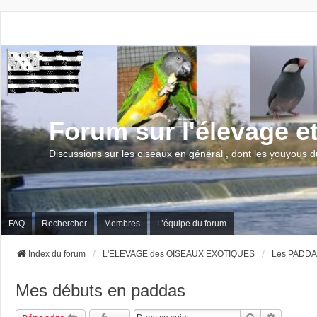
Forum sur l'élevage e
Discussions sur les oiseaux en général , dont les youyous d
FAQ
Rechercher
Membres
L’équipe du forum
Index du forum
L'ELEVAGE des OISEAUX EXOTIQUES
Les PADD
Mes débuts en paddas