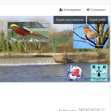
S’enregistrer
Connexion
Sujets sans réponse
Sujets actifs
x
 nature. Questions, photos, expériences.