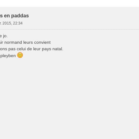
e Avancée
ts en paddas
r. 2015, 22:34
e jo.
air normand leurs convient
rons pas celui de leur pays natal.
 pleyben