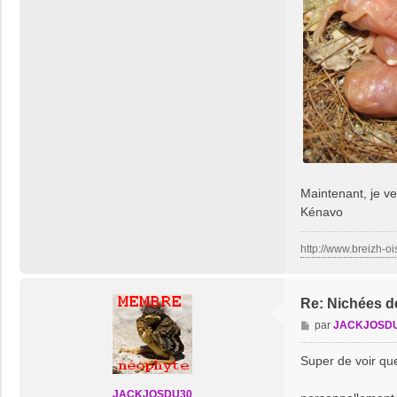
Maintenant, je ve
Kénavo
http://www.breizh-oi
Re: Nichées d
M
par
JACKJOSD
e
s
Super de voir qu
s
a
JACKJOSDU30