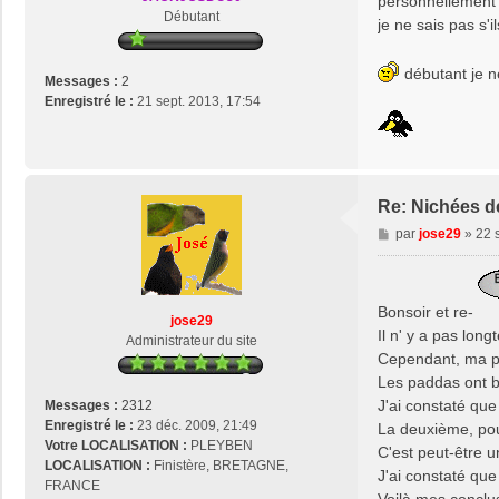
personnellement j
g
Débutant
je ne sais pas s'i
e
débutant je n
Messages :
2
Enregistré le :
21 sept. 2013, 17:54
Re: Nichées d
M
par
jose29
»
22 
e
s
s
Bonsoir et re-
a
jose29
g
Il n' y a pas lon
Administrateur du site
e
Cependant, ma pr
Les paddas ont be
J'ai constaté qu
Messages :
2312
Enregistré le :
23 déc. 2009, 21:49
La deuxième, pou
Votre LOCALISATION :
PLEYBEN
C'est peut-être u
LOCALISATION :
Finistère, BRETAGNE,
J'ai constaté que
FRANCE
Voilà mes conclu