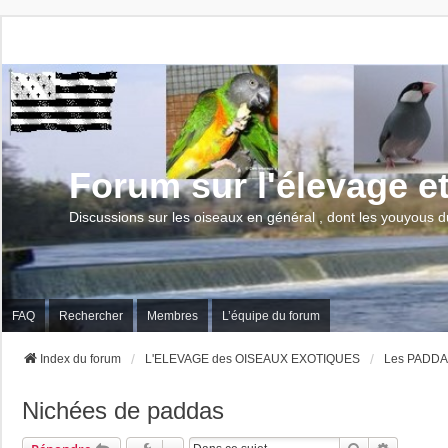
Forum sur l'élevage e
Discussions sur les oiseaux en général , dont les youyous d
FAQ
Rechercher
Membres
L’équipe du forum
Index du forum
L'ELEVAGE des OISEAUX EXOTIQUES
Les PADD
Nichées de paddas