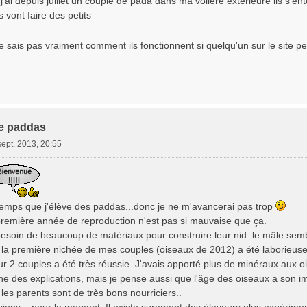
'ai depuis juillet un couple de pada dans ma volière extérieure ils s'ent
ls vont faire des petits
e sais pas vraiment comment ils fonctionnent si quelqu'un sur le site p
e paddas
sept. 2013, 20:55
gtemps que j'élève des paddas...donc je ne m'avancerai pas trop
emière année de reproduction n'est pas si mauvaise que ça.
soin de beaucoup de matériaux pour construire leur nid: le mâle semble
e la première nichée de mes couples (oiseaux de 2012) a été laborieuse
r 2 couples a été très réussie. J'avais apporté plus de minéraux aux o
ne des explications, mais je pense aussi que l'âge des oiseaux a son i
 les parents sont de très bons nourriciers..
sions... pour le moment. Il existe surement des éleveurs plus expérime