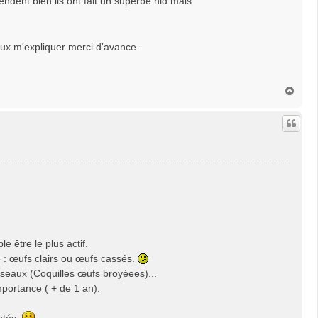
endent bien ils ont fait un superbe nid mais
eux m'expliquer merci d'avance.
H
a
u
t
 être le plus actif.
 : œufs clairs ou œufs cassés.
iseaux (Coquilles œufs broyéees)...
mportance ( + de 1 an).
ntés.