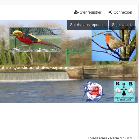
S’enregistrer
Connexion
Sujets sans réponse
Sujets actifs
x
 nature. Questions, photos, expériences.
3 Messages • Page
1
Sur
1