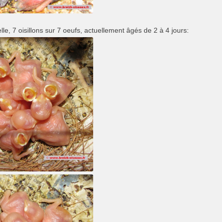
le, 7 oisillons sur 7 oeufs, actuellement âgés de 2 à 4 jours: