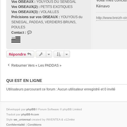
Vos OISEAUX :
YOUYOUS DU SENEGAL
Kénavo
Vos OISEAUX(2) :
PETITS EXOTIQUES
Vos OISEAUX(3) :
VOLAILLES
Précisions sur vos OISEAUX :
YOUYOUS du
http://www.breizh-oi
SENEGAL, PADDAS, VERDIERS BRUNS,
POULES
C
Contact :
o
n
t
a
Répondre
c
t
Retourner Vers « Les PADDAS »
e
r
j
QUI EST EN LIGNE
o
s
Utilisateurs parcourant ce forum : Aucun utilisateur enregistré et 0 invité
e
2
9
Développé par
phpBB
® Forum Software © phpBB Limited
Traduit par
phpBB-fr.com
Style
we_universal
created by INVENTEA & v12mike
Confidentialité
|
Conditions