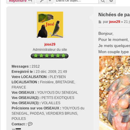
Rechercher
Recherch
Répondre
Nichées de p
M
par
jose29
»
21 
e
s
Bonjour,
s
Pour le moment, 
a
jose29
Je mets quelques
g
Administrateur du site
Mon couple type 
e
Messages :
2312
Enregistré le :
23 déc. 2009, 21:49
Votre LOCALISATION :
PLEYBEN
LOCALISATION :
Finistère, BRETAGNE,
FRANCE
Vos OISEAUX :
YOUYOUS DU SENEGAL
Vos OISEAUX(2) :
PETITS EXOTIQUES
Vos OISEAUX(3) :
VOLAILLES
Précisions sur vos OISEAUX :
YOUYOUS du
SENEGAL, PADDAS, VERDIERS BRUNS,
POULES
C
Contact :
o