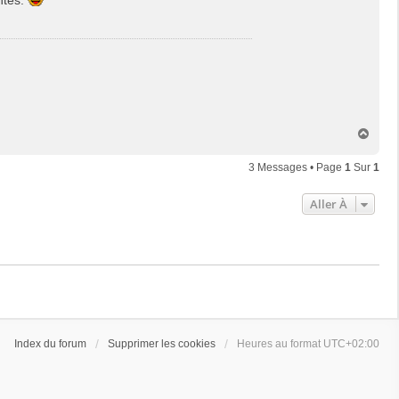
H
a
u
3 Messages • Page
1
Sur
1
t
Aller À
Index du forum
Supprimer les cookies
Heures au format
UTC+02:00