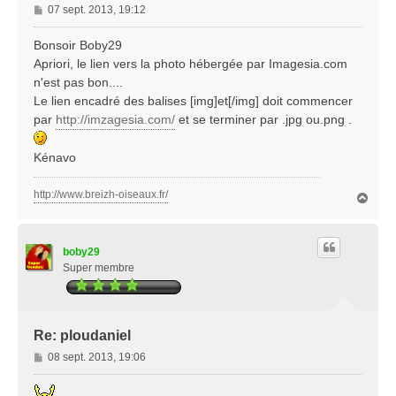
M
07 sept. 2013, 19:12
e
s
Bonsoir Boby29
s
Apriori, le lien vers la photo hébergée par Imagesia.com
a
n'est pas bon....
g
Le lien encadré des balises [img]et[/img] doit commencer
e
par
http://imzagesia.com/
et se terminer par .jpg ou.png .
Kénavo
http://www.breizh-oiseaux.fr/
H
a
u
t
boby29
Super membre
Re: ploudaniel
M
08 sept. 2013, 19:06
e
s