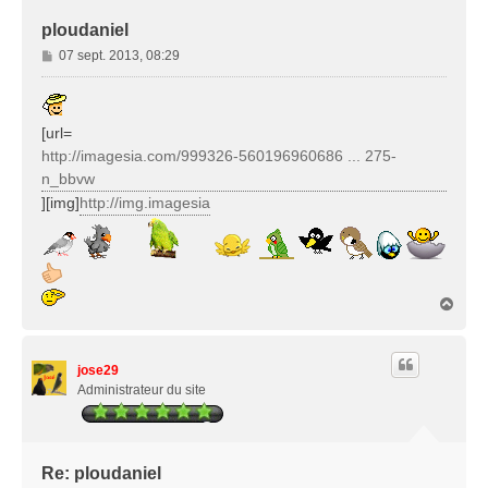
ploudaniel
M
07 sept. 2013, 08:29
e
s
s
[url=
a
g
http://imagesia.com/999326-560196960686 ... 275-
e
n_bbvw
][img]
http://img.imagesia
H
a
u
t
jose29
Administrateur du site
Re: ploudaniel