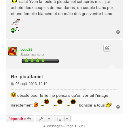
salut Yvon la foule à ploudaniel cet après midi, j'ai
s
acheté deux couples de mandarins, un couple blanc pur,
a
g
et une femelle blanche et un mâle dos gris ventre blanc
e
H
a
u
t
boby29
Super membre
Re: ploudaniel
M
08 sept. 2013, 19:10
e
s
désolé pour le lien je pensais qu'on verrait l'image
s
a
directement
bonsoir à tous
H
g
a
e
u
Répondre
t
4 Messages • Page
1
Sur
1