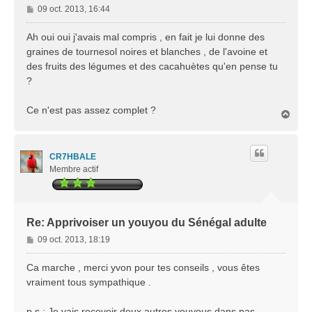
M
09 oct. 2013, 16:44
e
s
Ah oui oui j'avais mal compris , en fait je lui donne des
s
graines de tournesol noires et blanches , de l'avoine et
a
des fruits des légumes et des cacahuètes qu'en pense tu
g
?
e
Ce n'est pas assez complet ?
H
a
u
t
CR7HBALE
Membre actif
Re: Apprivoiser un youyou du Sénégal adulte
M
09 oct. 2013, 18:19
e
s
Ca marche , merci yvon pour tes conseils , vous êtes
s
vraiment tous sympathique .
a
g
p.s : Je vais recevoir deux autres youyous dans pas