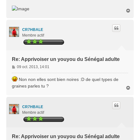
H
a
u
t
CR7HBALE
Membre actif
Re: Apprivoiser un youyou du Sénégal adulte
M
09 oct. 2013, 14:01
e
s
Non non elles sont bien noires :D de quel types de
s
graines parles tu ?
H
a
a
g
u
e
t
CR7HBALE
Membre actif
Re: Apprivoiser un youyou du Sénégal adulte