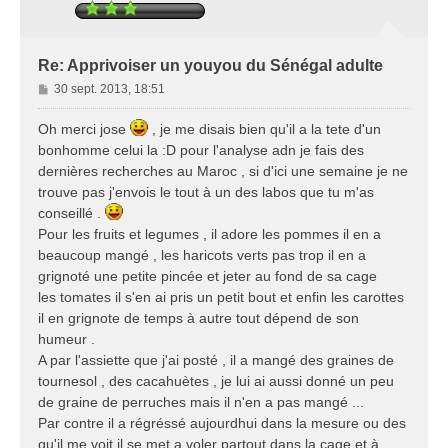
Re: Apprivoiser un youyou du Sénégal adulte
M
30 sept. 2013, 18:51
e
s
Oh merci jose
, je me disais bien qu'il a la tete d'un
s
bonhomme celui la :D pour l'analyse adn je fais des
a
dernières recherches au Maroc , si d'ici une semaine je ne
g
trouve pas j'envois le tout à un des labos que tu m'as
e
conseillé .
Pour les fruits et legumes , il adore les pommes il en a
beaucoup mangé , les haricots verts pas trop il en a
grignoté une petite pincée et jeter au fond de sa cage
les tomates il s'en ai pris un petit bout et enfin les carottes
il en grignote de temps à autre tout dépend de son
humeur .
A par l'assiette que j'ai posté , il a mangé des graines de
tournesol , des cacahuètes , je lui ai aussi donné un peu
de graine de perruches mais il n'en a pas mangé ...
Par contre il a régréssé aujourdhui dans la mesure ou des
qu'il me voit il se met a voler partout dans la cage et à