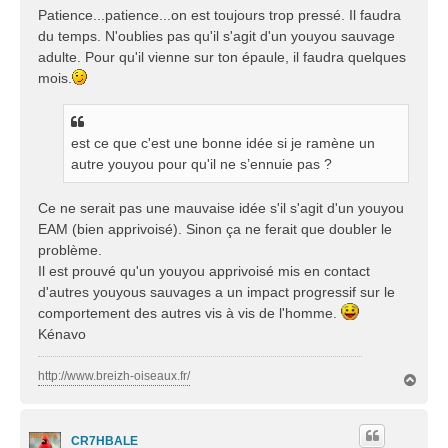
Patience...patience...on est toujours trop pressé. Il faudra
du temps. N'oublies pas qu'il s'agit d'un youyou sauvage
adulte. Pour qu'il vienne sur ton épaule, il faudra quelques
mois.
est ce que c'est une bonne idée si je ramène un
autre youyou pour qu'il ne s’ennuie pas ?
Ce ne serait pas une mauvaise idée s'il s'agit d'un youyou
EAM (bien apprivoisé). Sinon ça ne ferait que doubler le
problème.
Il est prouvé qu'un youyou apprivoisé mis en contact
d'autres youyous sauvages a un impact progressif sur le
comportement des autres vis à vis de l'homme.
Kénavo
http://www.breizh-oiseaux.fr/
H
a
u
t
CR7HBALE