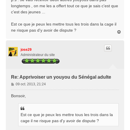
e
longtemps , on me les a offert tout ce que je sais c'est que
c'est des jeunes ...
Est ce que je peux les mettre tous les trois dans la cage il
ne risque pas d'y avoir de dispute ?
H
a
u
t
jose29
Administrateur du site
Re: Apprivoiser un youyou du Sénégal adulte
M
09 oct. 2013, 21:24
e
s
Bonsoir,
s
a
g
Est ce que je peux les mettre tous les trois dans la
e
cage il ne risque pas d'y avoir de dispute ?