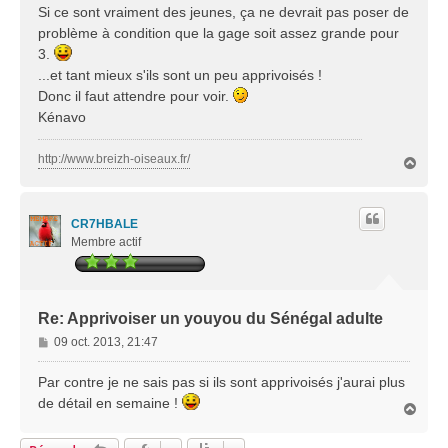
Si ce sont vraiment des jeunes, ça ne devrait pas poser de
problème à condition que la gage soit assez grande pour
3.
...et tant mieux s'ils sont un peu apprivoisés !
Donc il faut attendre pour voir.
Kénavo
http://www.breizh-oiseaux.fr/
H
a
u
t
CR7HBALE
Membre actif
Re: Apprivoiser un youyou du Sénégal adulte
M
09 oct. 2013, 21:47
e
s
Par contre je ne sais pas si ils sont apprivoisés j'aurai plus
s
de détail en semaine !
H
a
a
g
u