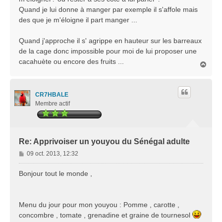
Quand je lui donne à manger par exemple il s'affole mais
des que je m'éloigne il part manger ...
Quand j'approche il s' agrippe en hauteur sur les barreaux
de la cage donc impossible pour moi de lui proposer une
cacahuète ou encore des fruits ...
H
a
u
t
CR7HBALE
Membre actif
Re: Apprivoiser un youyou du Sénégal adulte
M
09 oct. 2013, 12:32
e
s
Bonjour tout le monde ,
s
a
g
Menu du jour pour mon youyou : Pomme , carotte ,
e
concombre , tomate , grenadine et graine de tournesol