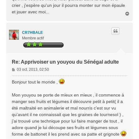
crier , j'espère qu'un jour il pourra monter sur mon épaule
et jouer avec moi...
H
a
u
t
CR7HBALE
Membre actif
Re: Apprivoiser un youyou du Sénégal adulte
M
03 oct. 2013, 02:50
e
s
Bonjour tout le monde ,
s
a
Mon youyou se porte de mieux en mieux , il commence à
g
manger ses fruits et légumes il découvre petit à petit( il a
e
été maltraité en animalerie et mal nourris c'est sur vu
qu'avant il ne connaissait que les graines de tournesol ) ,
j'ai trouvé une technique pour lui faire manger de tout , il
adore quand je lui découpe ses fruits et légumes sous
forme de battonet il les prend avec sa patte et grignote