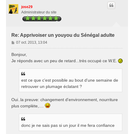
t
jose29
Administrateur du site
Re: Apprivoiser un youyou du Sénégal adulte
M
07 oct. 2013, 13:04
e
s
Bonjour,
s
Je réponds avec un peu de retard...très occupé ce W.E.
a
g
e
est ce que c'est possible au bout d'une semaine de
retrouver un plumage éclatant ?
Oui..la preuve: changement d'environnement, nourriture
plus complète,....
donc je ne sais pas si un jour il me fera confiance