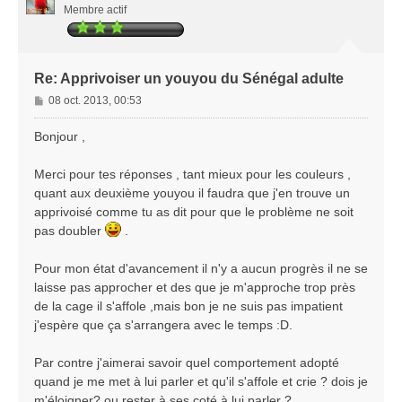
Membre actif
Re: Apprivoiser un youyou du Sénégal adulte
M
08 oct. 2013, 00:53
e
s
Bonjour ,
s
a
Merci pour tes réponses , tant mieux pour les couleurs ,
g
quant aux deuxième youyou il faudra que j'en trouve un
e
apprivoisé comme tu as dit pour que le problème ne soit
pas doubler
.
Pour mon état d'avancement il n'y a aucun progrès il ne se
laisse pas approcher et des que je m'approche trop près
de la cage il s'affole ,mais bon je ne suis pas impatient
j'espère que ça s'arrangera avec le temps :D.
Par contre j'aimerai savoir quel comportement adopté
quand je me met à lui parler et qu'il s'affole et crie ? dois je
m'éloigner? ou rester à ses coté à lui parler ?