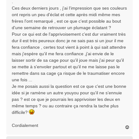
.
Ces deux derniers jours , j'ai l'impression que ses couleurs
ont repris un peu d'éclat et cette après midi même mes
frères l'ont remarqué , est ce que c'est possible au bout
d'une semaine de retrouver un plumage éclatant ?
Pour ce qui est de l'apprivoisement c'est dur vraiment très
dur il est très peureux donc je ne sais pas si un jour il me
fera confiance , certes tout vient à point à qui sait attendre
mais j'espère qu'il me fera confiance ,j'ai envie de le
laisser sortir de sa cage pour qu'il joue mais j'ai peur qu'il
se mette à s'envoler partout et qu'il ne me laisse pas le
remettre dans sa cage ça risque de le traumatiser encore
une fois ...
Je me posais aussi la question est ce que c'est une bonne
idée si je ramène un autre youyou pour qu'il ne s’ennuie
pas ? est ce que je pourrais les apprivoiser les deux en
même temps ? ou au contraire ça rendra la tache plus
difficile?
Cordialement
H
a
u