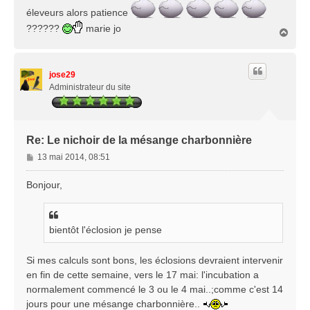
éleveurs alors patience
??????
marie jo
H
a
u
t
jose29
Administrateur du site
Re: Le nichoir de la mésange charbonnière
M
13 mai 2014, 08:51
e
s
Bonjour,
s
a
g
bientôt l'éclosion je pense
e
Si mes calculs sont bons, les éclosions devraient intervenir
en fin de cette semaine, vers le 17 mai: l'incubation a
normalement commencé le 3 ou le 4 mai..;comme c'est 14
jours pour une mésange charbonnière..