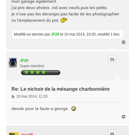
mon garage egalement.
e
j'ai pris deux photos .nid avec oeufs,puis les petits.
je n'ose pas les deranger.pas facile de les photographier
vu l'emplacement du pot.
Modifié en dernier par
JF29
le 10 mai 2014, 19:35, modifié 1 fois.
H
a
u
t
JF29
Super membre
Re: Le nichoir de la mésange charbonnière
M
10 mai 2014, 11:20
e
s
desole pour la faute a george.
s
H
a
a
g
u
e
t
jose29