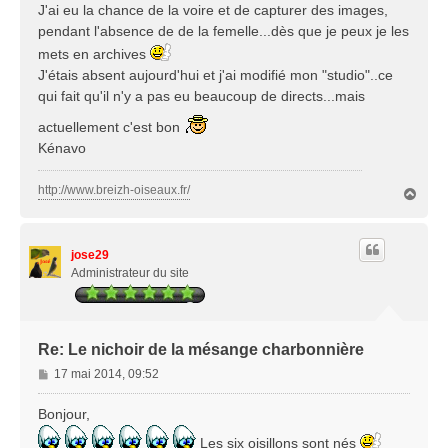
J'ai eu la chance de la voire et de capturer des images,
e
pendant l'absence de de la femelle...dès que je peux je les
mets en archives
J'étais absent aujourd'hui et j'ai modifié mon "studio"..ce
qui fait qu'il n'y a pas eu beaucoup de directs...mais
actuellement c'est bon
Kénavo
http://www.breizh-oiseaux.fr/
H
a
u
t
jose29
Administrateur du site
Re: Le nichoir de la mésange charbonnière
M
17 mai 2014, 09:52
e
s
Bonjour,
s
Les six oisillons sont nés
a