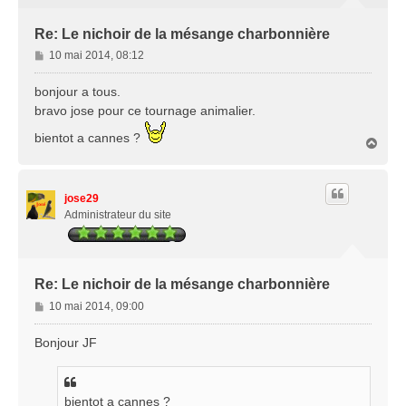
Re: Le nichoir de la mésange charbonnière
M
10 mai 2014, 08:12
e
s
bonjour a tous.
s
bravo jose pour ce tournage animalier.
a
g
bientot a cannes ?
H
e
a
u
t
jose29
Administrateur du site
Re: Le nichoir de la mésange charbonnière
M
10 mai 2014, 09:00
e
s
Bonjour JF
s
a
g
bientot a cannes ?
e