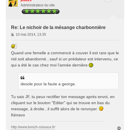
Administrateur du site
Re: Le nichoir de la mésange charbonnière
M
10 mai 2014, 13:35
e
s
s
Quand une femelle a commencé à couver il est rare que le
a
nid soit abandonné...sauf si un prédateur est intervenu, ce
g
qui a été le cas chez moi l'année dernière
e
desole pour la faute a george.
Tu sais JF, tu peux rectifier ton message après envoi, en
cliquant sur le bouton "Editer" qui se trouve en bas du
message, à droite...il suffit alors de le renvoyer.
Kénavo
http://www.breizh-oiseaux.fr/
H