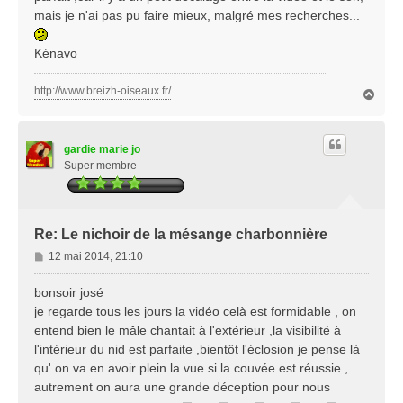
mais je n'ai pas pu faire mieux, malgré mes recherches...
Kénavo
http://www.breizh-oiseaux.fr/
H
a
u
t
gardie marie jo
Super membre
Re: Le nichoir de la mésange charbonnière
M
12 mai 2014, 21:10
e
s
bonsoir josé
s
je regarde tous les jours la vidéo celà est formidable , on
a
entend bien le mâle chantait à l'extérieur ,la visibilité à
g
l'intérieur du nid est parfaite ,bientôt l'éclosion je pense là
e
qu' on va en avoir plein la vue si la couvée est réussie ,
autrement on aura une grande déception pour nous