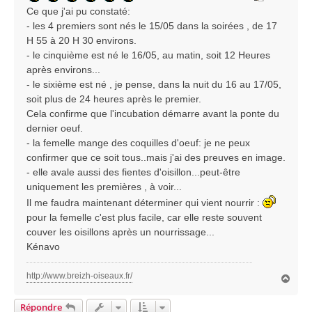
Ce que j'ai pu constaté:
g
e
- les 4 premiers sont nés le 15/05 dans la soirées , de 17
H 55 à 20 H 30 environs.
- le cinquième est né le 16/05, au matin, soit 12 Heures
après environs...
- le sixième est né , je pense, dans la nuit du 16 au 17/05,
soit plus de 24 heures après le premier.
Cela confirme que l'incubation démarre avant la ponte du
dernier oeuf.
- la femelle mange des coquilles d'oeuf: je ne peux
confirmer que ce soit tous..mais j'ai des preuves en image.
- elle avale aussi des fientes d'oisillon...peut-être
uniquement les premières , à voir...
Il me faudra maintenant déterminer qui vient nourrir :
pour la femelle c'est plus facile, car elle reste souvent
couver les oisillons après un nourrissage...
Kénavo
http://www.breizh-oiseaux.fr/
H
a
u
Répondre
t