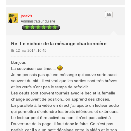
a
u
t
jose29
Administrateur du site
Re: Le nichoir de la mésange charbonnière
M
12 mai 2014, 16:45
e
s
Bonjour,
s
La couvaison continue...
a
Je ne pensais pas qu'une mésange qui couve sorte aussi
g
souvent du nid...il est vrai que les sorties sont très brèves
e
et les œufs n'ont pas le temps de refroidir.
Les oeufs sont souvent tournés avec le bec et la femelle
change souvent de position...on apprend des choses.
En parallèle à la vidéo en direct j'ai ajouté un lecteur audio
qui permettra d'entendre les bruits intérieurs et extérieurs.
Le lecteur peut être activé ou non: il n'est pas activé à
l'ouverture de la page, il faut donc le faire. Ce n'est pas
parfait ,car il y a un petit décalage entre la vidéo et le son,