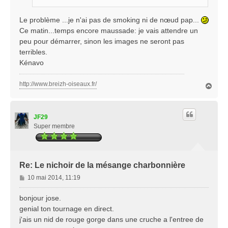
Le problème ...je n'ai pas de smoking ni de nœud pap...
Ce matin...temps encore maussade: je vais attendre un
peu pour démarrer, sinon les images ne seront pas
terribles.
Kénavo
http://www.breizh-oiseaux.fr/
H
a
u
t
JF29
Super membre
Re: Le nichoir de la mésange charbonnière
M
10 mai 2014, 11:19
e
s
bonjour jose.
s
genial ton tournage en direct.
a
j'ais un nid de rouge gorge dans une cruche a l'entree de
g