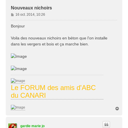
Nouveaux nichoirs
M
16 oct. 2014, 10:26
e
s
Bonjour
s
a
Voila des nouveaux nichoirs en béton que l'on installe
g
dans les vergers et bois et ça marche bien.
e
Le FORUM des amis d'ABC
du CANARI
H
a
u
t
gardie marie jo