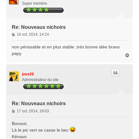
Super membre
Re: Nouveaux nichoirs
M
16 oct. 2014, 14:24
e
s
non périssable et en plus stable ,trés bonne idée bravo
s
papy
H
a
a
g
u
e
t
jose29
Administrateur du site
Re: Nouveaux nichoirs
M
17 oct. 2014, 19:03
e
s
Bonsoir,
s
Là le pic vert se casse le bec
a
Kénavo
g