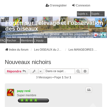
S’enregistrer
Connexion
Sujets sans réponse
Sujets actifs
Forum sur l'élevage et l'observation
des oiseaux
Discussions sur les oiseaux en général , dont les youyous du Sénégal et
tous les oiseaux exotiques, les oiseaux du jardin et de la nature.
Questions, photos, expériences.
FAQ
Rechercher
Membres
L’équipe du forum
Index du forum
Les OISEAUX du JARDIN et de la NATURE
Les MANGEOIRES et les NICHOIRS
Nouveaux nichoirs
Rechercher
Recherche Av
Répondre
3 Messages • Page
1
Sur
1
papy rené
Super membre