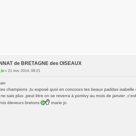
NNAT de BRETAGNE des OISEAUX
 jo
»
21 nov. 2014, 08:21
han
r tes champions ,tu exposé quoi en concours tes beaux paddas isabelle ca
e ne sais plus ,peut être on se reverra à pontivy au mois de janvier ,c'
mis éleveurs bretons
marie jo