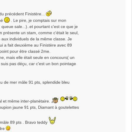
du précédent Finistère...
ché
. Le pire, je comptais sur mon
 queue sale...)..et pourtant c'est ce que je
l'on présente un stam, comme c'était le seul,
és aux individuels de la même classe. Je
 qui a fait deuxième au Finistère avec 89
 point pour être classé 2me.
e, mais elle était seule en concours( un
 suis pas déçu, car c'est un bon pointage
eu de mer mâle 91 pts, splendide bleu
al et même inter-planétaire.
oupion jaune 91 pts, Diamant à goutelettes
 mâle 89 pts . Bravo teddy
rdre