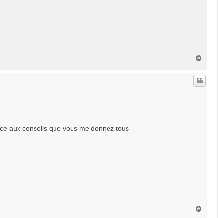
H
a
u
t
râce aux conseils que vous me donnez tous
H
a