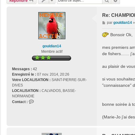
Rechercher
Recherch
Répondre
Re: CHAMPIO
M
par
gouldian14
e
s
Bonsoir Ok,
s
a
gouldian14
mes premiers amou
g
Membre actif
de fishers....... 
e
au plaisir de vous
Messages :
42
Enregistré le :
07 nov. 2014, 20:26
si vous souhaitez 
Votre LOCALISATION :
SAINT-PIERRE-SUR-
"connaissance" 
DIVES
LOCALISATION :
CALVADOS, BASSE-
NORMANDIE
C
Contact :
bonne soirée à t
o
n
(Marie-Jo j'ai de
t
a
c
t