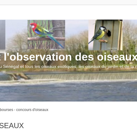
t l'observation des oiseau
u Sénégal et tous les oiseaux exotiques, les oiseaux du jardin et de la
 bourses - concours d'oiseaux
ISEAUX