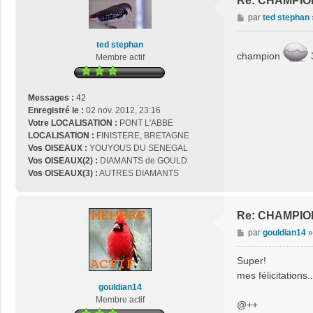
Re: CHAMPIO
M
par
ted stephan
e
s
ted stephan
s
champion
Membre actif
a
g
e
Messages :
42
Enregistré le :
02 nov. 2012, 23:16
Votre LOCALISATION :
PONT L'ABBE
LOCALISATION :
FINISTERE, BRETAGNE
Vos OISEAUX :
YOUYOUS DU SENEGAL
Vos OISEAUX(2) :
DIAMANTS de GOULD
Vos OISEAUX(3) :
AUTRES DIAMANTS
Re: CHAMPIO
M
par
gouldian14
e
s
Super!
s
mes félicitations....
a
gouldian14
g
Membre actif
@++
e