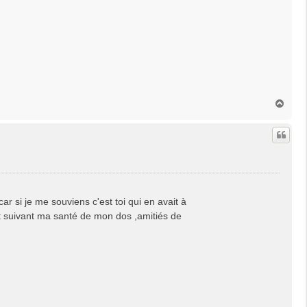
H
a
u
t
r si je me souviens c'est toi qui en avait à
est suivant ma santé de mon dos ,amitiés de