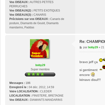
1
Vos OISEAUX :
AUTRES PETITES
4
PERRUCHES
Vos OISEAUX(2) :
PETITS EXOTIQUES
Vos OISEAUX(3) :
CANARIS
Précisions sur vos OISEAUX :
Canaris de
posture, Diamants de Gould, Diamants
mandarins, Paddas
Re: CHAMPIO
M
par
boby29
»
21 
e
s
s
bravo jeff ça
a
boby29
g
Super membre
si gentiment
e
encore
kénavo disul!!!
Messages :
186
Enregistré le :
04 déc. 2012, 14:59
Votre LOCALISATION :
CLEDER
LOCALISATION :
FINISTERE, BRETAGNE
Vos OISEAUX :
DIAMANTS MANDARINS