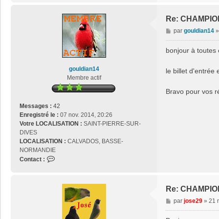
Re: CHAMPIO
M
par
gouldian14
e
s
bonjour à toutes 
s
a
gouldian14
le billet d'entrée e
g
Membre actif
e
Bravo pour vos résul
Messages :
42
Enregistré le :
07 nov. 2014, 20:26
Votre LOCALISATION :
SAINT-PIERRE-SUR-
DIVES
LOCALISATION :
CALVADOS, BASSE-
NORMANDIE
C
Contact :
o
n
t
Re: CHAMPIO
a
M
par
jose29
»
21 
c
e
t
s