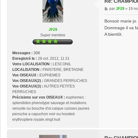
Re: CHAMPIO
e
M
par
JF29
»
19 no
r
e
g
s
Bonsoir marie jo.
o
s
u
Dommage il va fal
JF29
a
l
A bientôt.
Super membre
g
d
e
i
a
Messages :
306
n
Enregistré le :
28 oct. 2012, 11:31
1
Votre LOCALISATION :
LESCONIL
4
LOCALISATION :
FINISTERE, BRETAGNE
Vos OISEAUX :
EUPHEMES
Vos OISEAUX(2) :
GRANDES PERRUCHES
Vos OISEAUX(3) :
AUTRES PETITES
PERRUCHES
Précisions sur vos OISEAUX :
euphemes :
splendides phenotype sauvage et mutations.
venuste ou bouche d'or.caique cuisses jaunes
perruche a capuchon noir ou hooded.
erythroptere.royale.vingt huit