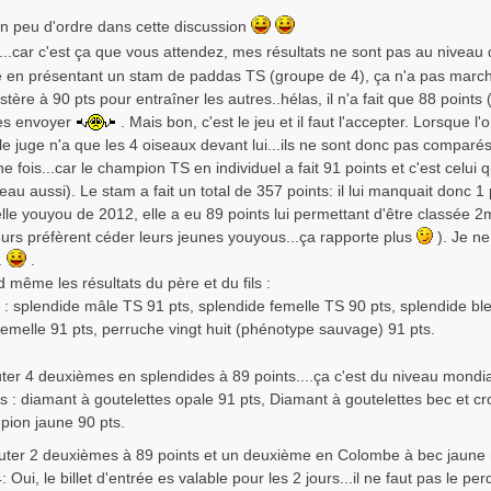
un peu d'ordre dans cette discussion
.car c'est ça que vous attendez, mes résultats ne sont pas au niveau 
que en présentant un stam de paddas TS (groupe de 4), ça n'a pas mar
ère à 90 pts pour entraîner les autres..hélas, il n'a fait que 88 points (
les envoyer
. Mais bon, c'est le jeu et il faut l'accepter. Lorsque 
e le juge n'a que les 4 oiseaux devant lui...ils ne sont donc pas compar
ne fois...car le champion TS en individuel a fait 91 points et c'est celui
seau aussi). Le stam a fait un total de 357 points: il lui manquait donc 1
e youyou de 2012, elle a eu 89 points lui permettant d'être classée 2m
eurs préfèrent céder leurs jeunes youyous...ça rapporte plus
). Je ne
.
.
 même les résultats du père et du fils :
 : splendide mâle TS 91 pts, splendide femelle TS 90 pts, splendide bl
femelle 91 pts, perruche vingt huit (phénotype sauvage) 91 pts.
jouter 4 deuxièmes en splendides à 89 points....ça c'est du niveau mondi
 : diamant à goutelettes opale 91 pts, Diamant à goutelettes bec et cr
pion jaune 90 pts.
 ajouter 2 deuxièmes à 89 points et un deuxième en Colombe à bec jaune
Oui, le billet d'entrée es valable pour les 2 jours...il ne faut pas le pe