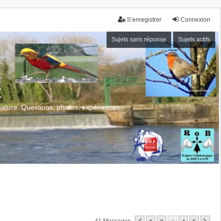
S’enregistrer
Connexion
Sujets sans réponse
Sujets actifs
x
 nature. Questions, photos, expériences.