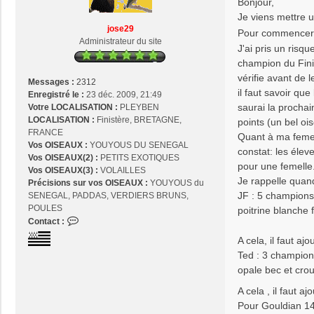
Bonjour,
e
s
r
Je viens mettre 
a
g
jose29
Pour commencer..
g
o
Administrateur du site
J'ai pris un ris
e
u
champion du Finist
l
vérifie avant de 
d
Messages :
2312
i
il faut savoir qu
Enregistré le :
23 déc. 2009, 21:49
a
saurai la prochai
Votre LOCALISATION :
PLEYBEN
n
LOCALISATION :
Finistère, BRETAGNE,
points (un bel oi
1
FRANCE
Quant à ma femell
4
Vos OISEAUX :
YOUYOUS DU SENEGAL
constat: les élev
Vos OISEAUX(2) :
PETITS EXOTIQUES
pour une femelle
Vos OISEAUX(3) :
VOLAILLES
Je rappelle quand
Précisions sur vos OISEAUX :
YOUYOUS du
JF : 5 champions
SENEGAL, PADDAS, VERDIERS BRUNS,
POULES
poitrine blanche 
C
Contact :
o
A cela, il faut a
n
Ted : 3 champions
t
opale bec et crou
a
c
A cela , il faut
t
Pour Gouldian 14: 
e