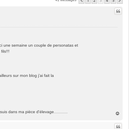
1
2
3
4
5
Précédente
Su
41 Messages
'ici une semaine un couple de personatas et
ils!!!
leurs sur mon blog j'ai fait la
is dans ma pièce d'élevage............
H
a
u
t