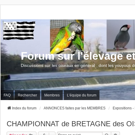
Forum sur l'élevage e
Discussions sur les oiseaux en général , dont les youyous d
FAQ
Rechercher
Membres
L’équipe du forum
Index du forum
ANNONCES faites par les MEMBRES
Expositions -
CHAMPIONNAT de BRETAGNE des O