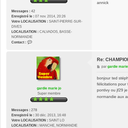
annick
Messages :
42
Enregistré le :
07 nov. 2014, 20:26
Votre LOCALISATION :
SAINT-PIERRE-SUR-
DIVES
LOCALISATION :
CALVADOS, BASSE-
NORMANDIE
C
Contact :
o
n
t
Re: CHAMPIO
a
M
par
gardie marie
c
e
t
s
bonjour ted stép
e
s
r
félicitations pou
a
g
gardie marie jo
pontivy ou jf29 j
g
o
Super membre
normandie aux a
e
u
l
d
Messages :
278
i
Enregistré le :
30 déc. 2013, 16:48
a
Votre LOCALISATION :
SAINT LO
n
LOCALISATION :
MANCHE, NORMANDIE