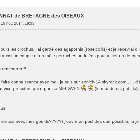
e Avancée
NNAT de BRETAGNE des OISEAUX
»
19 nov. 2014, 19:33
rs les crochus, j'ai gardé des agapornis (roseicollis) et je recevrai d
j'ai aussi un couple et un mâle perruches ondulées pour initier un de mes f
 rencontrer!!!
faire connaissance avec moi, je suis sur annick-14.skyrock.com...... d'ail
du vice-président qui organise MELGVEN
(le monde est petit lol)
ous
s ennuis avec mes goulds?????) j'ouvre un post dès que possible, là je su