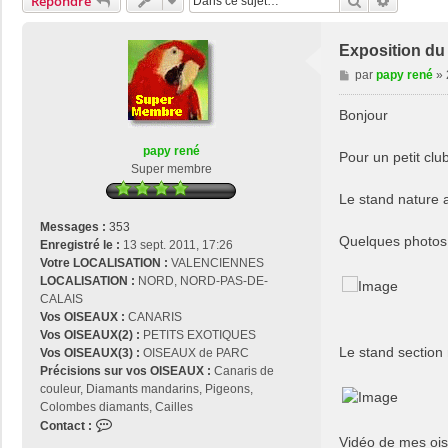
Rechercher
Recherch
Répondre
Exposition du
M
par
papy rené
»
e
s
Bonjour
s
a
papy rené
Pour un petit clu
g
Super membre
e
Le stand nature 
Messages :
353
Quelques photos
Enregistré le :
13 sept. 2011, 17:26
Votre LOCALISATION :
VALENCIENNES
LOCALISATION :
NORD, NORD-PAS-DE-
CALAIS
Vos OISEAUX :
CANARIS
Vos OISEAUX(2) :
PETITS EXOTIQUES
Le stand section
Vos OISEAUX(3) :
OISEAUX de PARC
Précisions sur vos OISEAUX :
Canaris de
couleur, Diamants mandarins, Pigeons,
Colombes diamants, Cailles
C
Contact :
Vidéo de mes oi
o