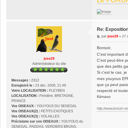
Re: Expositio
M
par
jose29
»
27 
e
s
Bonsoir,
s
C'est important d
a
jose29
C'est peut-être pr
g
Administrateur du site
que des petits ga
e
Si c'est le cas,
mes youyous EPP, 
Messages :
2312
que ça peut pass
Enregistré le :
23 déc. 2009, 21:49
respecté et tout
Votre LOCALISATION :
PLEYBEN
LOCALISATION :
Finistère, BRETAGNE,
Kénavo
FRANCE
Vos OISEAUX :
YOUYOUS DU SENEGAL
http://www.breizh-oi
Vos OISEAUX(2) :
PETITS EXOTIQUES
Vos OISEAUX(3) :
VOLAILLES
Précisions sur vos OISEAUX :
YOUYOUS du
SENEGAL, PADDAS, VERDIERS BRUNS,