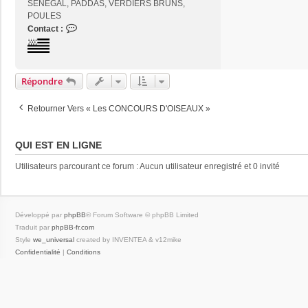
SENEGAL, PADDAS, VERDIERS BRUNS,
POULES
C
Contact :
o
n
t
a
Répondre
c
t
Retourner Vers « Les CONCOURS D'OISEAUX »
e
r
j
QUI EST EN LIGNE
o
s
Utilisateurs parcourant ce forum : Aucun utilisateur enregistré et 0 invité
e
2
9
Développé par
phpBB
® Forum Software © phpBB Limited
Traduit par
phpBB-fr.com
Style
we_universal
created by INVENTEA & v12mike
Confidentialité
|
Conditions