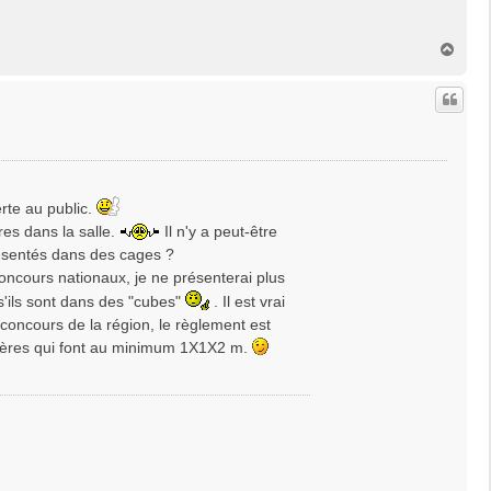
H
a
u
t
rte au public.
ères dans la salle.
Il n'y a peut-être
présentés dans des cages ?
oncours nationaux, je ne présenterai plus
s'ils sont dans des "cubes"
. Il est vrai
concours de la région, le règlement est
olières qui font au minimum 1X1X2 m.