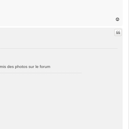
H
a
u
t
mis des photos sur le forum