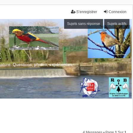
S’enregistrer
Connexion
Sujets sans réponse
Sujets actifs
x
 nature. Questions, photos, expériences.
4 Messages • Page
1
Sur
1