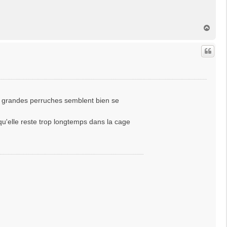
H
a
u
t
des grandes perruches semblent bien se
 qu'elle reste trop longtemps dans la cage