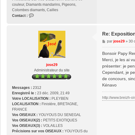
couleur, Diamants mandarins, Pigeons,
Colombes diamants, Cailles
C
Contact :
o
n
t
Re: Expositio
a
M
par
jose29
»
30 
c
e
t
s
Bonsoir Papy Re
e
s
r
Merci, je les ai 
a
p
jose29
présenter: je pen
g
a
Administrateur du site
Cependant, je pen
e
p
de concours, sin
y
Kénavo
r
Messages :
2312
e
Enregistré le :
23 déc. 2009, 21:49
n
http://www.breizh-oi
Votre LOCALISATION :
PLEYBEN
é
LOCALISATION :
Finistère, BRETAGNE,
FRANCE
Vos OISEAUX :
YOUYOUS DU SENEGAL
Vos OISEAUX(2) :
PETITS EXOTIQUES
Vos OISEAUX(3) :
VOLAILLES
Précisions sur vos OISEAUX :
YOUYOUS du