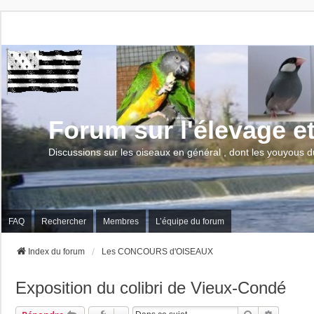
Forum sur l'élevage e
Discussions sur les oiseaux en général , dont les youyous d
FAQ
Rechercher
Membres
L’équipe du forum
Index du forum
Les CONCOURS d'OISEAUX
Exposition du colibri de Vieux-Condé