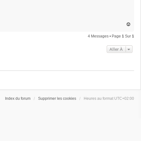
H
a
u
4 Messages • Page
1
Sur
1
t
Aller À
Index du forum
Supprimer les cookies
Heures au format
UTC+02:00