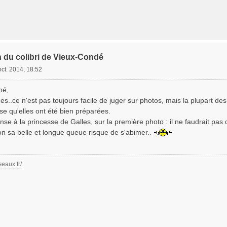
n du colibri de Vieux-Condé
oct. 2014, 18:52
né,
vues..ce n'est pas toujours facile de juger sur photos, mais la plupart 
se qu'elles ont été bien préparées.
se à la princesse de Galles, sur la première photo : il ne faudrait pas
on sa belle et longue queue risque de s'abimer..
seaux.fr/