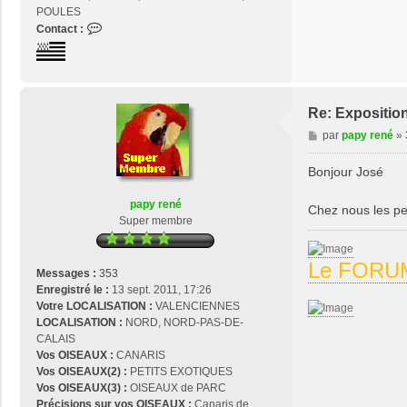
POULES
C
Contact :
o
n
t
a
c
Re: Expositio
t
M
par
papy rené
»
e
e
r
s
Bonjour José
j
s
o
a
papy rené
s
Chez nous les pe
g
Super membre
e
e
2
9
Le FORUM
Messages :
353
Enregistré le :
13 sept. 2011, 17:26
Votre LOCALISATION :
VALENCIENNES
LOCALISATION :
NORD, NORD-PAS-DE-
CALAIS
Vos OISEAUX :
CANARIS
Vos OISEAUX(2) :
PETITS EXOTIQUES
Vos OISEAUX(3) :
OISEAUX de PARC
Précisions sur vos OISEAUX :
Canaris de