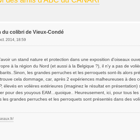
n du colibri de Vieux-Condé
oct. 2014, 18:59
'avoir un stand nature et protection dans une exposition d'oiseaux ouve
opre à la région du Nord (et aussi à la Belgique ?), il n'y a pas de voli
barits..Sinon, les grandes perruches et les perroquets sont-ils alors 
 je trouve cela dommage, car, après 2 expériences malheureuses à des c
élevés en volières extérieures (imaginez le résultat en présentation) 
er pour des youyous EAM...quoique.. Heureusement, ici, pour tous les 
es les grandes perruches et les perroquets sont présentés dans des v
seaux.fr/