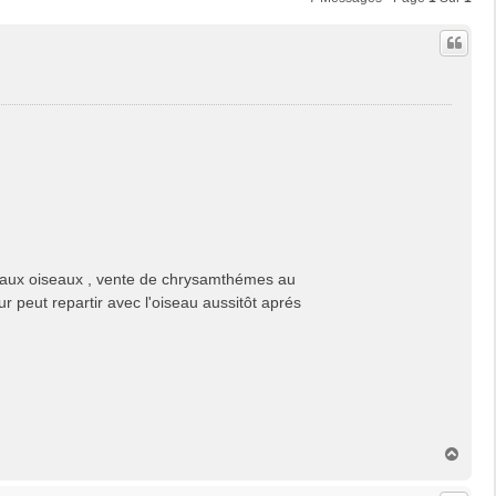
 aux oiseaux , vente de chrysamthémes au
ur peut repartir avec l'oiseau aussitôt aprés
H
a
u