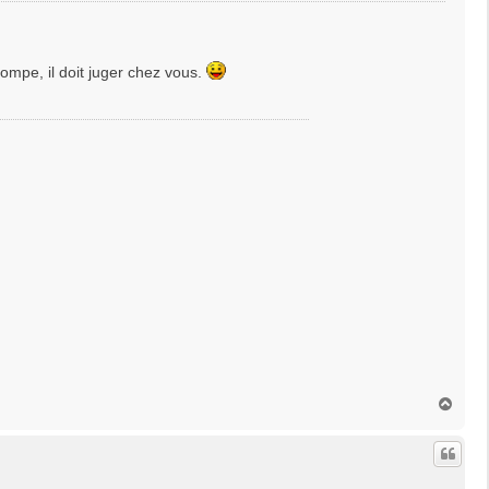
trompe, il doit juger chez vous.
H
a
u
t