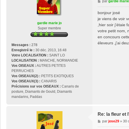
M
par
gardie marie
e
e
r
s
bonjour josé
j
s
je viens de voir 
o
a
gardie marie jo
s
,hier soir j'étai
g
Super membre
e
votre petit nom, 
e
2
en concours cett
9
éleveurs ,j'ai d
Messages :
278
Enregistré le :
30 déc. 2013, 16:48
Votre LOCALISATION :
SAINT LO
LOCALISATION :
MANCHE, NORMANDIE
Vos OISEAUX :
AUTRES PETITES
PERRUCHES
Vos OISEAUX(2) :
PETITS EXOTIQUES
Vos OISEAUX(3) :
CANARIS
Précisions sur vos OISEAUX :
Canaris de
posture, Diamants de Gould, Diamants
mandarins, Paddas
Re: la fleur e
M
par
jose29
»
30 
e