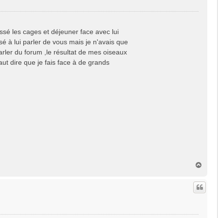
ssé les cages et déjeuner face avec lui
sé à lui parler de vous mais je n'avais que
arler du forum ,le résultat de mes oiseaux
t dire que je fais face à de grands
H
a
u
t