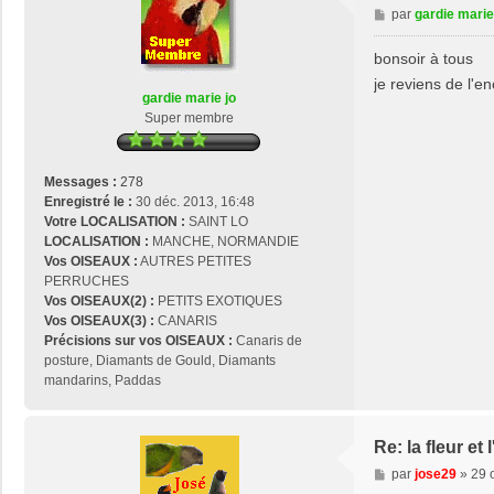
M
par
gardie marie
e
s
bonsoir à tous
s
je reviens de l'
a
gardie marie jo
g
Super membre
e
Messages :
278
Enregistré le :
30 déc. 2013, 16:48
Votre LOCALISATION :
SAINT LO
LOCALISATION :
MANCHE, NORMANDIE
Vos OISEAUX :
AUTRES PETITES
PERRUCHES
Vos OISEAUX(2) :
PETITS EXOTIQUES
Vos OISEAUX(3) :
CANARIS
Précisions sur vos OISEAUX :
Canaris de
posture, Diamants de Gould, Diamants
mandarins, Paddas
Re: la fleur e
M
par
jose29
»
29 
e