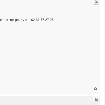
t
iquet ,mr gouey,tel ; 02 31 77 27 25
H
a
u
t