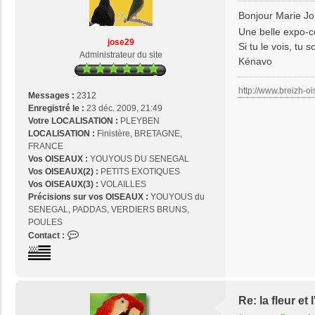
s
Bonjour Marie Jo
s
Une belle expo-c
a
jose29
Si tu le vois, tu
g
Administrateur du site
Kénavo
e
http://www.breizh-oi
Messages :
2312
Enregistré le :
23 déc. 2009, 21:49
Votre LOCALISATION :
PLEYBEN
LOCALISATION :
Finistère, BRETAGNE,
FRANCE
Vos OISEAUX :
YOUYOUS DU SENEGAL
Vos OISEAUX(2) :
PETITS EXOTIQUES
Vos OISEAUX(3) :
VOLAILLES
Précisions sur vos OISEAUX :
YOUYOUS du
SENEGAL, PADDAS, VERDIERS BRUNS,
POULES
C
Contact :
o
n
t
a
c
Re: la fleur e
t