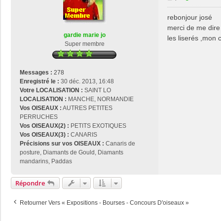
e
e
r
s
rebonjour josé
j
s
merci de me dire 
o
a
gardie marie jo
s
les liserés ,mon 
g
Super membre
e
e
2
9
Messages :
278
Enregistré le :
30 déc. 2013, 16:48
Votre LOCALISATION :
SAINT LO
LOCALISATION :
MANCHE, NORMANDIE
Vos OISEAUX :
AUTRES PETITES
PERRUCHES
Vos OISEAUX(2) :
PETITS EXOTIQUES
Vos OISEAUX(3) :
CANARIS
Précisions sur vos OISEAUX :
Canaris de
posture, Diamants de Gould, Diamants
mandarins, Paddas
Répondre
Retourner Vers « Expositions - Bourses - Concours D'oiseaux »