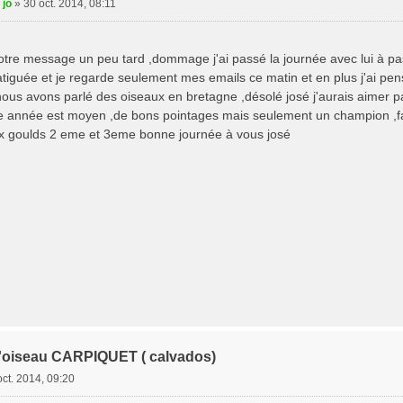
 jo
»
30 oct. 2014, 08:11
votre message un peu tard ,dommage j'ai passé la journée avec lui à pa
e fatiguée et je regarde seulement mes emails ce matin et en plus j'ai pen
nous avons parlé des oiseaux en bretagne ,désolé josé j'aurais aimer p
e année est moyen ,de bons pointages mais seulement un champion ,fau
eux goulds 2 eme et 3eme bonne journée à vous josé
t l'oiseau CARPIQUET ( calvados)
oct. 2014, 09:20