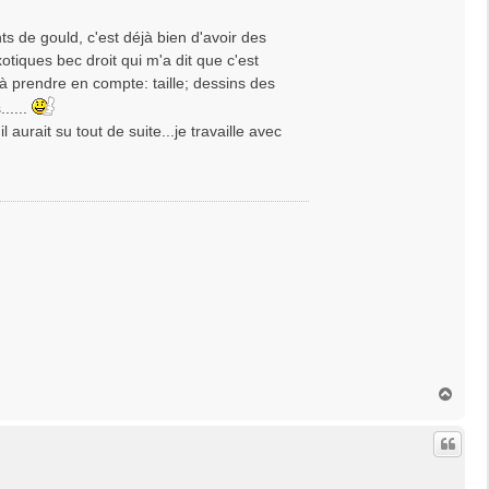
s de gould, c'est déjà bien d'avoir des
otiques bec droit qui m'a dit que c'est
s à prendre en compte: taille; dessins des
.....
aurait su tout de suite...je travaille avec
H
a
u
t