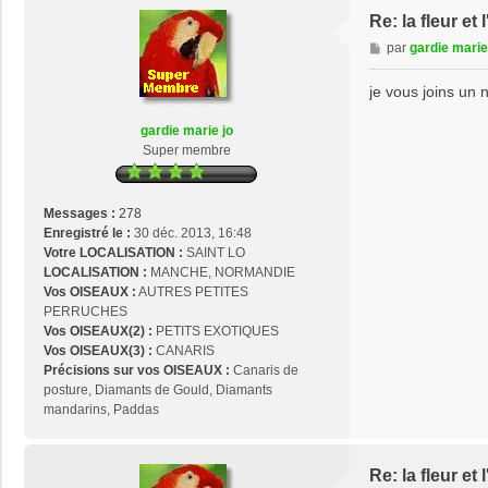
Re: la fleur e
M
par
gardie marie
e
s
je vous joins un
s
a
gardie marie jo
g
Super membre
e
Messages :
278
Enregistré le :
30 déc. 2013, 16:48
Votre LOCALISATION :
SAINT LO
LOCALISATION :
MANCHE, NORMANDIE
Vos OISEAUX :
AUTRES PETITES
PERRUCHES
Vos OISEAUX(2) :
PETITS EXOTIQUES
Vos OISEAUX(3) :
CANARIS
Précisions sur vos OISEAUX :
Canaris de
posture, Diamants de Gould, Diamants
mandarins, Paddas
Re: la fleur e