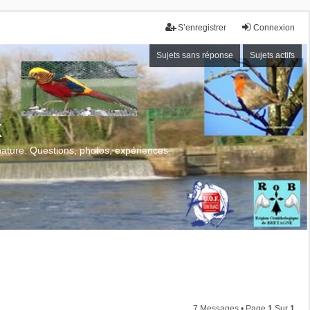
S’enregistrer
Connexion
Sujets sans réponse
Sujets actifs
x
 nature. Questions, photos, expériences.
7 Messages • Page
1
Sur
1