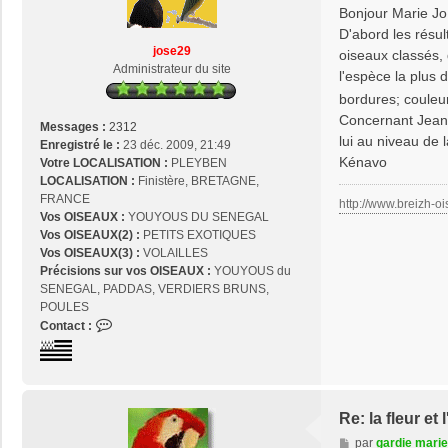
s
Bonjour Marie Jo
s
D'abord les résu
a
jose29
oiseaux classés, 
g
Administrateur du site
l'espèce la plus 
e
bordures; couleurs
Concernant Jean..j
Messages :
2312
lui au niveau de 
Enregistré le :
23 déc. 2009, 21:49
Kénavo
Votre LOCALISATION :
PLEYBEN
LOCALISATION :
Finistère, BRETAGNE,
FRANCE
http://www.breizh-oi
Vos OISEAUX :
YOUYOUS DU SENEGAL
Vos OISEAUX(2) :
PETITS EXOTIQUES
Vos OISEAUX(3) :
VOLAILLES
Précisions sur vos OISEAUX :
YOUYOUS du
SENEGAL, PADDAS, VERDIERS BRUNS,
POULES
C
Contact :
o
n
t
a
c
Re: la fleur e
t
M
par
gardie marie