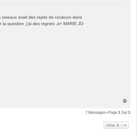
s oiseaux avait des rejets de couleurs dans
r la question ,j'ai des regrets ,à+ MARIE JO
H
a
u
7 Messages • Page
1
Sur
1
t
Aller À