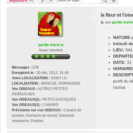
Rechercher
Recherch
Répondre
la fleur et l'
M
par
gardie marie
e
s
NATURE de
s
a
Intitulé 
gardie marie jo
g
LIEU:
SAL
Super membre
e
DEPARTE
DATE:
31 
Messages :
278
HORAIRE
Enregistré le :
30 déc. 2013, 16:48
DESCRIPT
Votre LOCALISATION :
SAINT LO
profit du 
LOCALISATION :
MANCHE, NORMANDIE
l'achat
Vos OISEAUX :
AUTRES PETITES
PERRUCHES
Vos OISEAUX(2) :
PETITS EXOTIQUES
Vos OISEAUX(3) :
CANARIS
Précisions sur vos OISEAUX :
Canaris de
posture, Diamants de Gould, Diamants
mandarins, Paddas