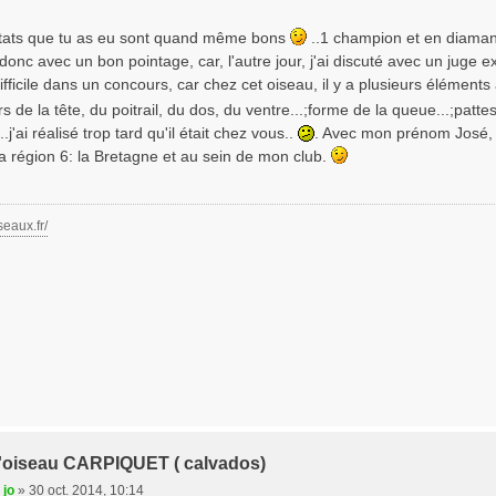
ltats que tu as eu sont quand même bons
..1 champion et en diamant
donc avec un bon pointage, car, l'autre jour, j'ai discuté avec un juge ex
difficile dans un concours, car chez cet oiseau, il y a plusieurs élément
 de la tête, du poitrail, du dos, du ventre...;forme de la queue...;pattes.
'ai réalisé trop tard qu'il était chez vous..
. Avec mon prénom José, il 
la région 6: la Bretagne et au sein de mon club.
seaux.fr/
t l'oiseau CARPIQUET ( calvados)
 jo
»
30 oct. 2014, 10:14