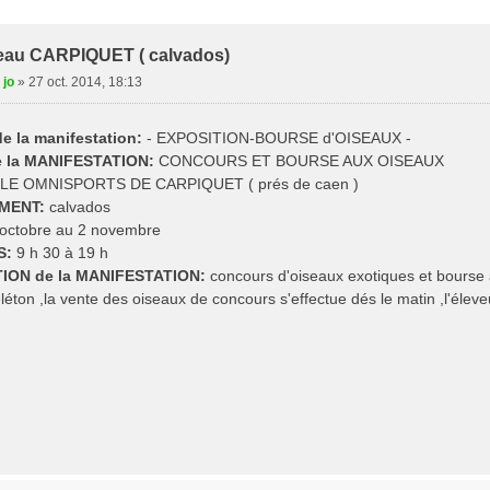
e Avancée
oiseau CARPIQUET ( calvados)
 jo
»
27 oct. 2014, 18:13
 la manifestation:
- EXPOSITION-BOURSE d'OISEAUX -
de la MANIFESTATION:
CONCOURS ET BOURSE AUX OISEAUX
LE OMNISPORTS DE CARPIQUET ( prés de caen )
MENT:
calvados
octobre au 2 novembre
S:
9 h 30 à 19 h
ION de la MANIFESTATION:
concours d'oiseaux exotiques et bourse
téléton ,la vente des oiseaux de concours s'effectue dés le matin ,l'éleve