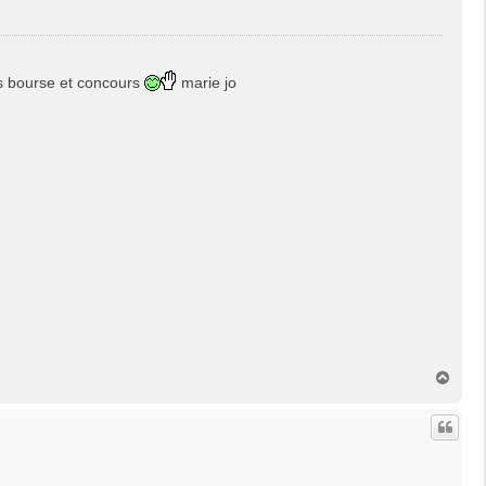
is bourse et concours
marie jo
H
a
u
t