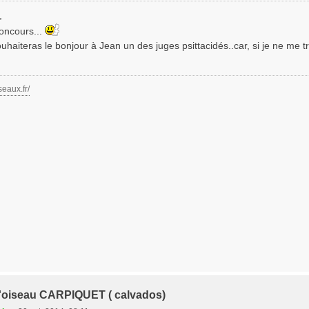
,
oncours...
 souhaiteras le bonjour à Jean un des juges psittacidés..car, si je ne me 
seaux.fr/
t l'oiseau CARPIQUET ( calvados)