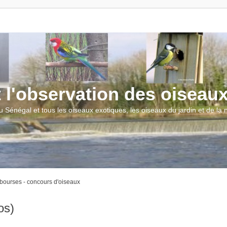
t l'observation des oiseau
u Sénégal et tous les oiseaux exotiques, les oiseaux du jardin et de la
 bourses - concours d'oiseaux
os)