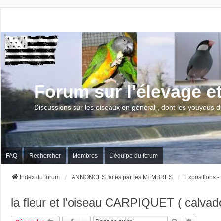
Forum sur l'élevage e
Discussions sur les oiseaux en général , dont les youyous d
FAQ
Rechercher
Membres
L’équipe du forum
Index du forum
ANNONCES faites par les MEMBRES
Expositions -
la fleur et l'oiseau CARPIQUET ( calvad