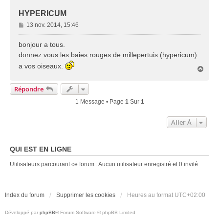
HYPERICUM
M
13 nov. 2014, 15:46
e
s
bonjour a tous.
s
donnez vous les baies rouges de millepertuis (hypericum)
a
a vos oiseaux.
H
g
a
e
u
Répondre
t
1 Message • Page
1
Sur
1
Aller À
QUI EST EN LIGNE
Utilisateurs parcourant ce forum : Aucun utilisateur enregistré et 0 invité
Index du forum
Supprimer les cookies
Heures au format
UTC+02:00
Développé par
phpBB
® Forum Software © phpBB Limited