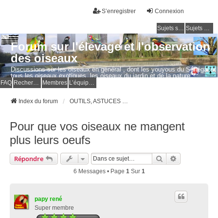
S’enregistrer
Connexion
Sujets sans réponse
Sujets actifs
Forum sur l'élevage et l'observation
des oiseaux
Discussions sur les oiseaux en général , dont les youyous du Sénégal et
tous les oiseaux exotiques, les oiseaux du jardin et de la nature.
Questions, photos, expériences.
FAQ
Rechercher
Membres
L’équipe du forum
Index du forum
OUTILS, ASTUCES et ACCESSOIRES pour OISEAUX et VOLAILLES
Pour que vos oiseaux ne mangent
plus leurs oeufs
Rechercher
Recherche Av
Répondre
6 Messages • Page
1
Sur
1
papy rené
Super membre