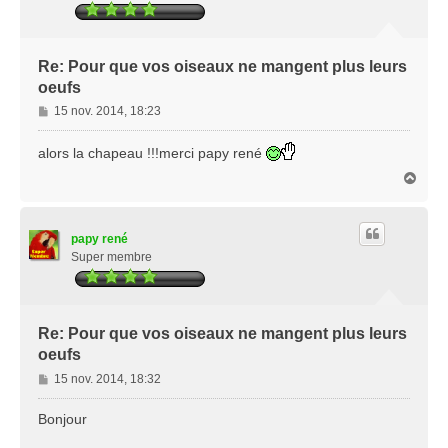
Re: Pour que vos oiseaux ne mangent plus leurs
oeufs
M
15 nov. 2014, 18:23
e
s
alors la chapeau !!!merci papy rené
s
H
a
a
g
u
e
t
papy rené
Super membre
Re: Pour que vos oiseaux ne mangent plus leurs
oeufs
M
15 nov. 2014, 18:32
e
s
Bonjour
s