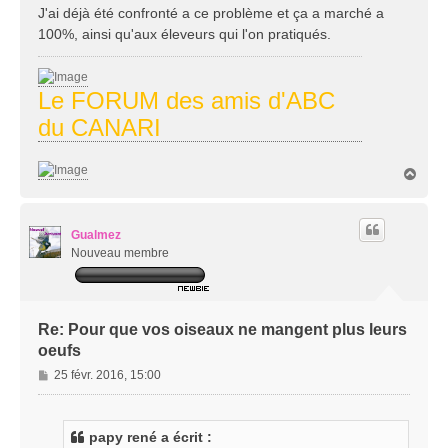
a
J'ai déjà été confronté a ce problème et ça a marché a
g
100%, ainsi qu'aux éleveurs qui l'on pratiqués.
e
Le FORUM des amis d'ABC
du CANARI
H
a
u
t
Gualmez
Nouveau membre
Re: Pour que vos oiseaux ne mangent plus leurs
oeufs
M
25 févr. 2016, 15:00
e
s
s
papy rené a écrit :
a