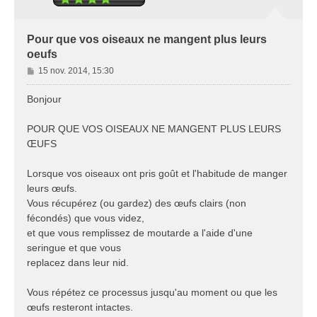
Pour que vos oiseaux ne mangent plus leurs
oeufs
M
15 nov. 2014, 15:30
e
s
Bonjour
s
a
POUR QUE VOS OISEAUX NE MANGENT PLUS LEURS
g
ŒUFS
e
Lorsque vos oiseaux ont pris goût et l'habitude de manger
leurs œufs.
Vous récupérez (ou gardez) des œufs clairs (non
fécondés) que vous videz,
et que vous remplissez de moutarde a l'aide d'une
seringue et que vous
replacez dans leur nid.
Vous répétez ce processus jusqu'au moment ou que les
œufs resteront intactes.