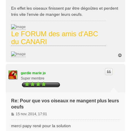
En effet les oiseaux finissent par être dégoûtes et perdent
trés vite l'envie de manger leurs oeufs.
Le FORUM des amis d'ABC
du CANARI
H
a
u
t
gardie marie jo
Super membre
Re: Pour que vos oiseaux ne mangent plus leurs
oeufs
M
15 nov. 2014, 17:01
e
s
merci papy rené pour la solution
s