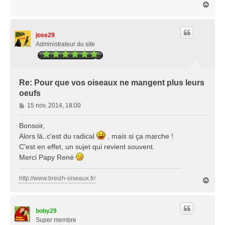
H
a
a
g
u
e
t
jose29
Administrateur du site
Re: Pour que vos oiseaux ne mangent plus leurs
oeufs
M
15 nov. 2014, 18:00
e
s
Bonsoir,
s
Alors là..c'est du radical
, mais si ça marche !
a
C'est en effet, un sujet qui revient souvent.
g
Merci Papy René
e
http://www.breizh-oiseaux.fr/
H
a
u
t
boby29
Super membre