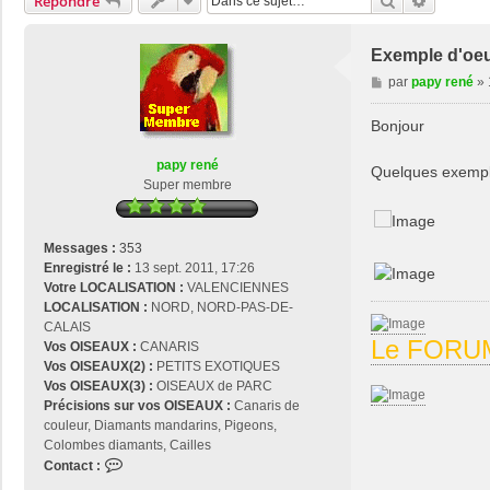
Rechercher
Recherch
Répondre
Exemple d'oeu
M
par
papy rené
»
e
s
Bonjour
s
a
papy rené
Quelques exempl
g
Super membre
e
Messages :
353
Enregistré le :
13 sept. 2011, 17:26
Votre LOCALISATION :
VALENCIENNES
LOCALISATION :
NORD, NORD-PAS-DE-
CALAIS
Le FORUM
Vos OISEAUX :
CANARIS
Vos OISEAUX(2) :
PETITS EXOTIQUES
Vos OISEAUX(3) :
OISEAUX de PARC
Précisions sur vos OISEAUX :
Canaris de
couleur, Diamants mandarins, Pigeons,
Colombes diamants, Cailles
C
Contact :
o