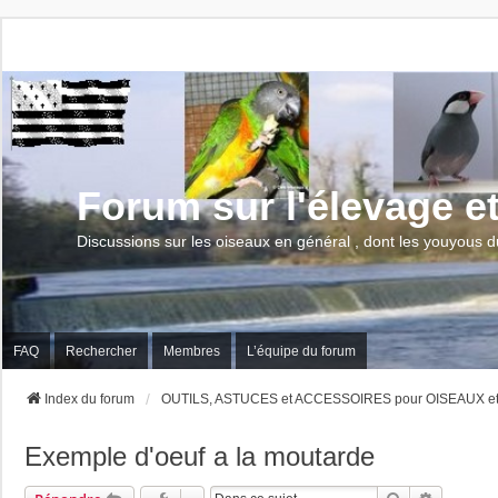
Forum sur l'élevage e
Discussions sur les oiseaux en général , dont les youyous d
FAQ
Rechercher
Membres
L’équipe du forum
Index du forum
OUTILS, ASTUCES et ACCESSOIRES pour OISEAUX e
Exemple d'oeuf a la moutarde