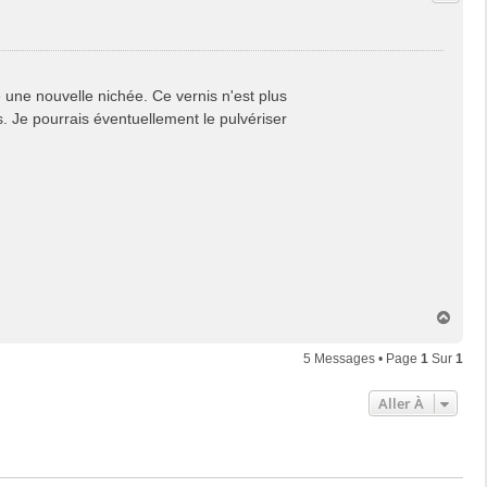
 une nouvelle nichée. Ce vernis n'est plus
. Je pourrais éventuellement le pulvériser
H
a
u
5 Messages • Page
1
Sur
1
t
Aller À