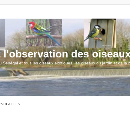
t l'observation des oiseau
u Sénégal et tous les oiseaux exotiques, les oiseaux du jardin et de la
t VOLAILLES