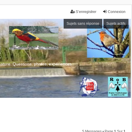
S’enregistrer
Connexion
Sujets sans réponse
Sujets actifs
x
 nature. Questions, photos, expériences.
5 Messages • Page
1
Sur
1