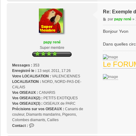
n
t
Re: Exemple d
a
M
par
papy rené
»
c
e
t
s
Bonjour Yvon
e
s
r
a
p
papy rené
Dans quelles circ
g
a
Super membre
e
p
y
Le FORUM
r
Messages :
353
e
Enregistré le :
13 sept. 2011, 17:26
n
Votre LOCALISATION :
VALENCIENNES
é
LOCALISATION :
NORD, NORD-PAS-DE-
CALAIS
Vos OISEAUX :
CANARIS
Vos OISEAUX(2) :
PETITS EXOTIQUES
Vos OISEAUX(3) :
OISEAUX de PARC
Précisions sur vos OISEAUX :
Canaris de
couleur, Diamants mandarins, Pigeons,
Colombes diamants, Cailles
C
Contact :
o