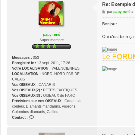
t
Re: Exemple d
a
M
par
papy rené
»
c
e
t
s
Bonjour
e
s
r
a
p
papy rené
Oui c'est bien ça
g
a
Super membre
e
p
y
Le FORUM
r
Messages :
353
e
Enregistré le :
13 sept. 2011, 17:26
n
Votre LOCALISATION :
VALENCIENNES
é
LOCALISATION :
NORD, NORD-PAS-DE-
CALAIS
Vos OISEAUX :
CANARIS
Vos OISEAUX(2) :
PETITS EXOTIQUES
Vos OISEAUX(3) :
OISEAUX de PARC
Précisions sur vos OISEAUX :
Canaris de
couleur, Diamants mandarins, Pigeons,
Colombes diamants, Cailles
C
Contact :
o
n
t