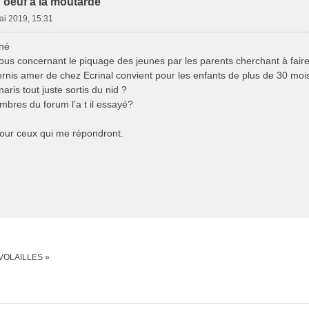
'oeuf a la moutarde
ai 2019, 15:31
né
ous concernant le piquage des jeunes par les parents cherchant à faire
ernis amer de chez Ecrinal convient pour les enfants de plus de 30 mois
aris tout juste sortis du nid ?
mbres du forum l'a t il essayé?
our ceux qui me répondront.
 VOLAILLES »