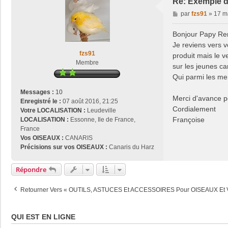
Re: Exemple d
a
M
par
fzs91
»
17 m
c
e
t
s
Bonjour Papy Re
e
s
r
Je reviens vers v
a
p
fzs91
produit mais le v
g
a
Membre
sur les jeunes can
e
p
Qui parmi les me
y
r
Messages :
10
Merci d'avance p
e
Enregistré le :
07 août 2016, 21:25
n
Cordialement
Votre LOCALISATION :
Leudeville
é
Françoise
LOCALISATION :
Essonne, Ile de France,
France
Vos OISEAUX :
CANARIS
Précisions sur vos OISEAUX :
Canaris du Harz
Répondre
Retourner Vers « OUTILS, ASTUCES Et ACCESSOIRES Pour OISEAUX Et
QUI EST EN LIGNE