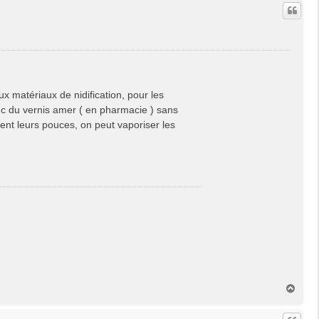
u
t
x matériaux de nidification, pour les
vec du vernis amer ( en pharmacie ) sans
ent leurs pouces, on peut vaporiser les
H
a
u