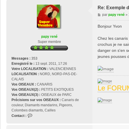
n
t
Re: Exemple d
a
M
par
papy rené
»
c
e
t
s
Bonjour Yvon
e
s
r
a
p
papy rené
Chez les canaris 
g
a
Super membre
crochus je ne sai
e
p
danger on s'en se
y
jeunes pousses d
r
Messages :
353
e
Enregistré le :
13 sept. 2011, 17:26
n
Votre LOCALISATION :
VALENCIENNES
é
LOCALISATION :
NORD, NORD-PAS-DE-
CALAIS
Vos OISEAUX :
CANARIS
Le FORUM
Vos OISEAUX(2) :
PETITS EXOTIQUES
Vos OISEAUX(3) :
OISEAUX de PARC
Précisions sur vos OISEAUX :
Canaris de
couleur, Diamants mandarins, Pigeons,
Colombes diamants, Cailles
C
Contact :
o
n