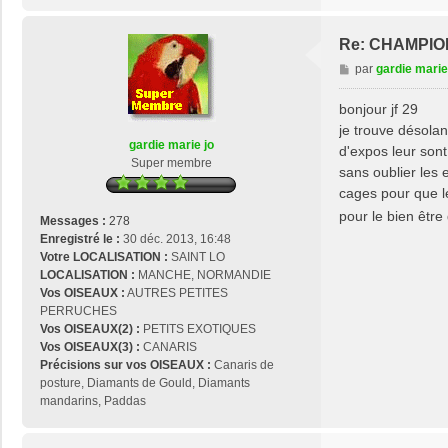
Re: CHAMPIO
M
par
gardie marie
e
s
bonjour jf 29
s
je trouve désolan
a
gardie marie jo
d'expos leur sont 
g
Super membre
sans oublier les 
e
cages pour que le
pour le bien être
Messages :
278
Enregistré le :
30 déc. 2013, 16:48
Votre LOCALISATION :
SAINT LO
LOCALISATION :
MANCHE, NORMANDIE
Vos OISEAUX :
AUTRES PETITES
PERRUCHES
Vos OISEAUX(2) :
PETITS EXOTIQUES
Vos OISEAUX(3) :
CANARIS
Précisions sur vos OISEAUX :
Canaris de
posture, Diamants de Gould, Diamants
mandarins, Paddas