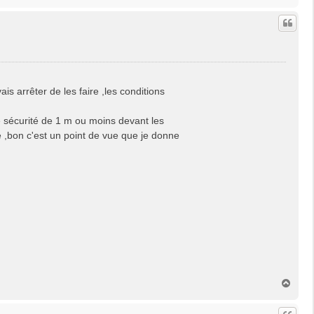
a
u
t
is arrêter de les faire ,les conditions
ne sécurité de 1 m ou moins devant les
e ,bon c'est un point de vue que je donne
H
a
u