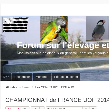
Forum sur l'élevage e
Discussions sur les oiseaux en général , dont les youyous d
FAQ
Rechercher
Membres
L’équipe du forum
Index du forum
Les CONCOURS d'OISEAUX
CHAMPIONNAT de FRANCE UOF 201