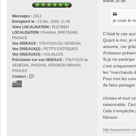
Marie Jo dit:
e
Messages :
2312
je crois le 
Enregistré le :
23 déc. 2009, 21:49
Votre LOCALISATION :
PLEYBEN
LOCALISATION :
Finistère, BRETAGNE,
C'était le cas aux
FRANCE
Quant à moi, je n
Vos OISEAUX :
YOUYOUS DU SENEGAL
assume, car grâce
Vos OISEAUX(2) :
PETITS EXOTIQUES
d'oiseaux présen
Vos OISEAUX(3) :
VOLAILLES
Si je ne particip
Précisions sur vos OISEAUX :
YOUYOUS du
SENEGAL, PADDAS, VERDIERS BRUNS,
c'est uniquement
POULES
les "marchands d
C
Contact :
Pour moi les co
o
de faire partager
n
t
choses et tout ce
a
c
raisonnable. Cec
t
Cela n'empêche pa
e
Kénavo
r
j
http://www.breizh-oi
o