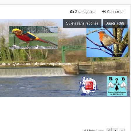
S’enregistrer
Connexion
Sujets sans réponse
Sujets actifs
x
 nature. Questions, photos, expériences.