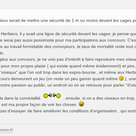
mieux serait de mettre une sécurité de 1 m ou moins devant les cages po
 Herbiers, il y avait une ligne de sécurité devant les cages: je pense que
e serai pas aussi pessimiste pour ma participations aux concours. C'est
 au travail formidable des convoyeurs, le taux de mortalité reste tou
ts.
e plus aux concours, je ne vois pas d'intérêt à faire reproduire mes oise
 pour mon propre plaisir ( qui existe quand même évidemment) et pire
'oiseaux" que l'on voit trop dans les expos-bourse...et même aux Herb
ncours demeurent un jeu (on reste un peu gamin quand même
), une
 notre passion au public, un endroit où on se retrouve pour parler "d'o
la dans la convivialité.
...ensuite, si on a des oiseaux en trop
i est ma propre façon de voir les choses.
s d'essayer de faire améliorer les conditions d'organisation...qui sont
seaux.fr/