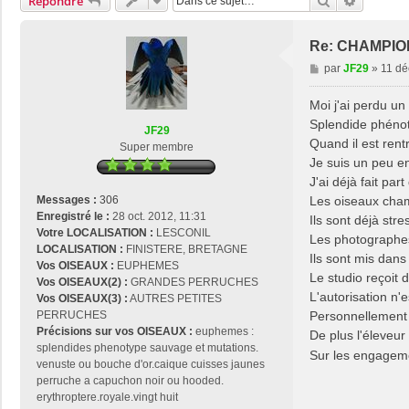
Rechercher
Recherch
Répondre
Re: CHAMPIO
M
par
JF29
»
11 dé
e
s
Moi j'ai perdu u
s
Splendide phéno
JF29
a
Quand il est rentr
Super membre
g
Je suis un peu en
e
J'ai déjà fait p
Les oiseaux cham
Messages :
306
Enregistré le :
28 oct. 2012, 11:31
Ils sont déjà str
Votre LOCALISATION :
LESCONIL
Les photographes 
LOCALISATION :
FINISTERE, BRETAGNE
Ils sont mis dans
Vos OISEAUX :
EUPHEMES
Le studio reçoit
Vos OISEAUX(2) :
GRANDES PERRUCHES
L'autorisation n
Vos OISEAUX(3) :
AUTRES PETITES
Personnellement j
PERRUCHES
Précisions sur vos OISEAUX :
euphemes :
De plus l'éleveur
splendides phenotype sauvage et mutations.
Sur les engageme
venuste ou bouche d'or.caique cuisses jaunes
perruche a capuchon noir ou hooded.
erythroptere.royale.vingt huit