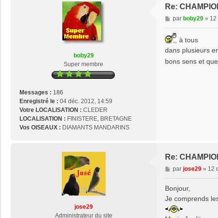
Re: CHAMPIO
M
par
boby29
»
12 
e
s
à tous
s
dans plusieurs en
a
boby29
bons sens et que
g
Super membre
e
Messages :
186
Enregistré le :
04 déc. 2012, 14:59
Votre LOCALISATION :
CLEDER
LOCALISATION :
FINISTERE, BRETAGNE
Vos OISEAUX :
DIAMANTS MANDARINS
Re: CHAMPIO
M
par
jose29
»
12 
e
s
Bonjour,
s
Je comprends les 
a
jose29
g
Administrateur du site