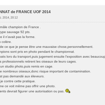
e Avancée
NNAT de FRANCE UOF 2014
c. 2014, 20:12
n mâle champion de France .
type sauvage 92 pts.
e il n'avait pas la forme.
 colère.
art de ce que je pense être une mauvaise chose,personnellement.
pions sont pris en photo pendant le championnat.
essés lors du transport,puis jugement ensuite l'exposition avec beaucoup
professionnels retirent les oiseaux de leurs cages.
 un studio photo,puis remis en cage.
 de nombreux oiseaux,donc risque important de contamination.
'est pas demandé aux éleveurs.
e contre cette pratique.
 ne ce voit même pas offrir une photo.
nts devrait figurer une autorisation ou pas.