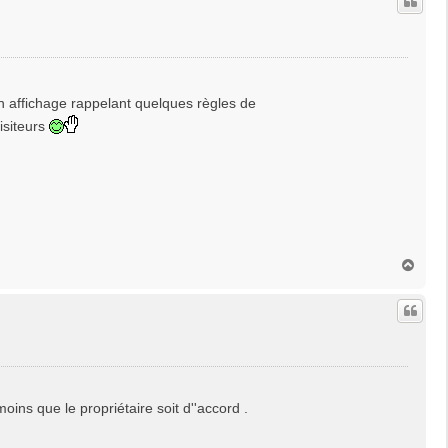
t
un affichage rappelant quelques règles de
isiteurs
H
a
u
t
ins que le propriétaire soit d''accord .