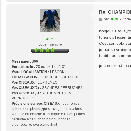
s
e
2
Re: CHAMPIO
9
M
par
JF29
»
12 dé
e
s
bonjour a tous,jo
s
tu as dit l'essen
JF29
a
c'est sur, cela p
Super membre
g
je pense vraiment 
e
tu dit que sommes
Messages :
306
je comprend main
Enregistré le :
28 oct. 2012, 11:31
Votre LOCALISATION :
LESCONIL
LOCALISATION :
FINISTERE, BRETAGNE
Vos OISEAUX :
EUPHEMES
Vos OISEAUX(2) :
GRANDES PERRUCHES
Vos OISEAUX(3) :
AUTRES PETITES
PERRUCHES
Précisions sur vos OISEAUX :
euphemes :
splendides phenotype sauvage et mutations.
venuste ou bouche d'or.caique cuisses jaunes
perruche a capuchon noir ou hooded.
erythroptere.royale.vingt huit