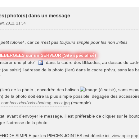
e Avancée
des) photo(s) dans un message
avr. 2012, 21:54
petit tutoriel , car ce n'est pas toujours simple pour les non initiés
EBERGEES sur un SERVEUR (Site spécialisé)
 "Insérer une photo"
dans le cadre des BBcodes, au dessus du cadre
r (ou saisir) l'adresse de la photo (lien) dans le cadre prévu,
sans les b
".
e (lien) de la photo , encadrée des balises
(à saisir), sans espa
en) de la photo doit être la plus simple possible, dégagée des accessoir
g.com/x/xxx/xx/xx/xx/xx/img_xxxx.jpg
(exemple).
ltat, avant d'envoyer le message, il est préférable de cliquer sur le bout
ger l'adresse de la photo.
EHODE SIMPLE par les PIECES JOINTES est décrite ici:
viewtopic.ph