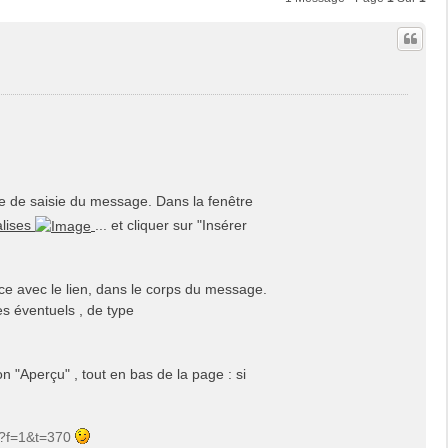
 de saisie du message. Dans la fenêtre
alises
... et cliquer sur "Insérer
ce avec le lien, dans le corps du message.
es éventuels , de type
on "Aperçu" , tout en bas de la page : si
p?f=1&t=370