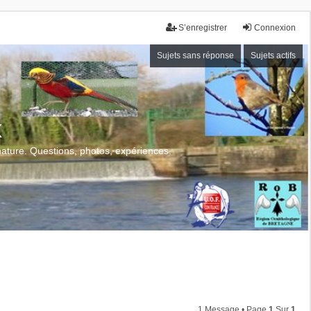
S’enregistrer
Connexion
Sujets sans réponse
Sujets actifs
x
 nature. Questions, photos, expériences.
1 Message • Page
1
Sur
1