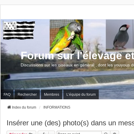
Forum sur l'élevage e
Discussions sur les oiseaux en général , dont les youyous d
FAQ
Rechercher
Membres
L’équipe du forum
Index du forum
INFORMATIONS
Insérer une (des) photo(s) dans un mes