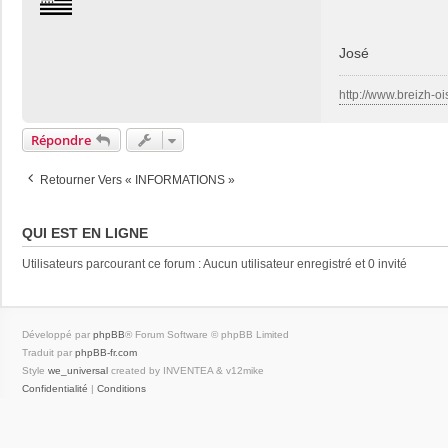
n
t
a
José
c
t
http://www.breizh-oi
e
r
Répondre
j
o
s
Retourner Vers « INFORMATIONS »
e
2
9
QUI EST EN LIGNE
Utilisateurs parcourant ce forum : Aucun utilisateur enregistré et 0 invité
Développé par
phpBB
® Forum Software © phpBB Limited
Traduit par
phpBB-fr.com
Style
we_universal
created by INVENTEA & v12mike
Confidentialité
|
Conditions