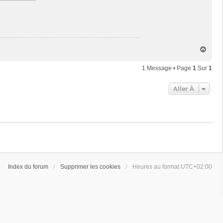
H
a
u
1 Message • Page
1
Sur
1
t
Aller À
Index du forum
Supprimer les cookies
Heures au format
UTC+02:00