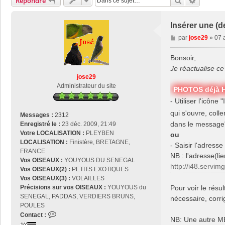
Rechercher
Recherch
Répondre
Insérer une (
M
par
jose29
»
07 
e
s
Bonsoir,
s
Je réactualise ce 
a
jose29
g
Administrateur du site
PHOTOS déjà H
e
- Utiliser l'icône
qui s'ouvre, colle
Messages :
2312
dans le message
Enregistré le :
23 déc. 2009, 21:49
Votre LOCALISATION :
PLEYBEN
ou
LOCALISATION :
Finistère, BRETAGNE,
- Saisir l'adress
FRANCE
NB : l'adresse(li
Vos OISEAUX :
YOUYOUS DU SENEGAL
http://i48.servim
Vos OISEAUX(2) :
PETITS EXOTIQUES
Vos OISEAUX(3) :
VOLAILLES
Précisions sur vos OISEAUX :
YOUYOUS du
Pour voir le résu
SENEGAL, PADDAS, VERDIERS BRUNS,
nécessaire, corri
POULES
C
Contact :
NB: Une autre M
o