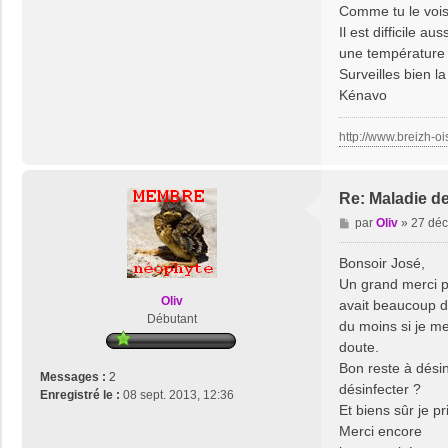
Comme tu le vois 
Il est difficile a
une température d
Surveilles bien l
Kénavo
http://www.breizh-oi
Re: Maladie d
M
par
Oliv
»
27 déc
e
s
Bonsoir José,
s
Un grand merci pou
a
Oliv
avait beaucoup d
g
Débutant
du moins si je m
e
doute.
Bon reste à désin
Messages :
2
désinfecter ?
Enregistré le :
08 sept. 2013, 12:36
Et biens sûr je pr
Merci encore