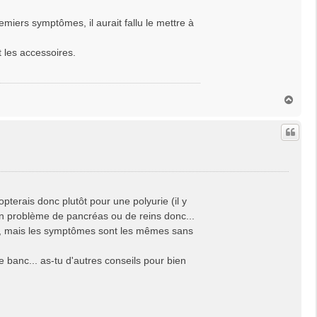
premiers symptômes, il aurait fallu le mettre à
t les accessoires.
H
a
u
t
opterais donc plutôt pour une polyurie (il y
un problème de pancréas ou de reins donc...
hes, mais les symptômes sont les mêmes sans
e banc... as-tu d'autres conseils pour bien