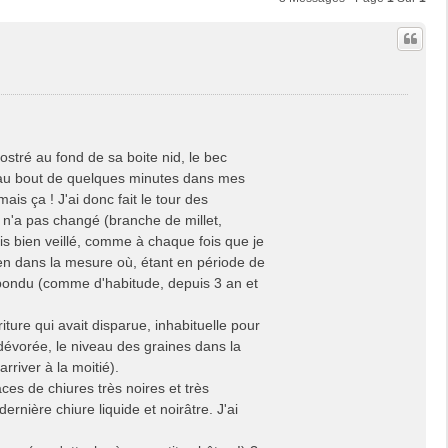
stré au fond de sa boite nid, le bec
rt au bout de quelques minutes dans mes
mais ça ! J'ai donc fait le tour des
re n'a pas changé (branche de millet,
is bien veillé, comme à chaque fois que je
 bien dans la mesure où, étant en période de
f pondu (comme d'habitude, depuis 3 an et
iture qui avait disparue, inhabituelle pour
t dévorée, le niveau des graines dans la
river à la moitié).
es de chiures très noires et très
rnière chiure liquide et noirâtre. J'ai