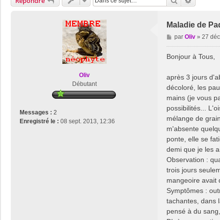
Rechercher
Recherch
Répondre
Maladie de Pa
M
par
Oliv
»
27 déc
e
s
Bonjour à Tous,
s
a
Oliv
après 3 jours d'a
g
Débutant
décoloré, les pau
e
mains (je vous pas
possibilités... L'
Messages :
2
mélange de grain
Enregistré le :
08 sept. 2013, 12:36
m'absente quelque
ponte, elle se fa
demi que je les ai
Observation : quan
trois jours seule
mangeoire avait d
Symptômes : outre
tachantes, dans l
pensé à du sang,