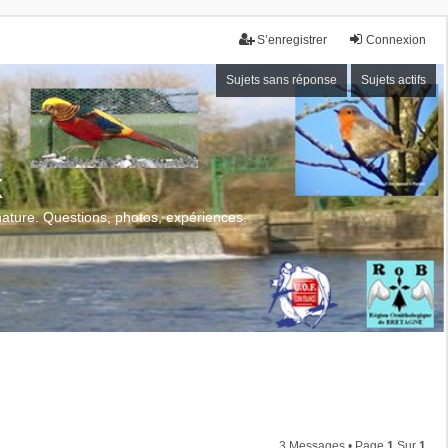
S’enregistrer
Connexion
Sujets sans réponse
Sujets actifs
x
 nature. Questions, photos, expériences.
3 Messages • Page
1
Sur
1