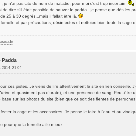
, je n'ai pas cité de nom de maladie, pour moi c'est trop incertain.
ussi de dire s'il était possible de sauver le padda...je pense que dès les 
e 25 à 30 degrés...mais il fallait être là.
a femelle et par précautions, désinfectes et nettoies bien toute la cage e
seaux.fr/
e Padda
. 2014, 21:04
r ces pistes. Je viens de lire attentivement le site en lien conseillé. J'
'urine et quasiment pas d'urate), et une présence de sang. Peut-être 
e base sur les photos du site (bien que ce soit des fientes de perruc
fecter la cage et les accessoires. Je pense le faire à l'eau et au vinaigr
ie pour que la femelle aille mieux.