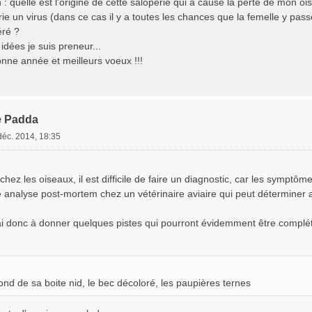
: quelle est l'origine de cette saloperie qui a causé la perte de mon ois
ie un virus (dans ce cas il y a toutes les chances que la femelle y pass
éré ?
idées je suis preneur...
nne année et meilleurs voeux !!!
e Padda
déc. 2014, 18:35
ez les oiseaux, il est difficile de faire un diagnostic, car les symptô
 analyse post-mortem chez un vétérinaire aviaire qui peut déterminer a
i donc à donner quelques pistes qui pourront évidemment être complét
ond de sa boite nid, le bec décoloré, les paupières ternes