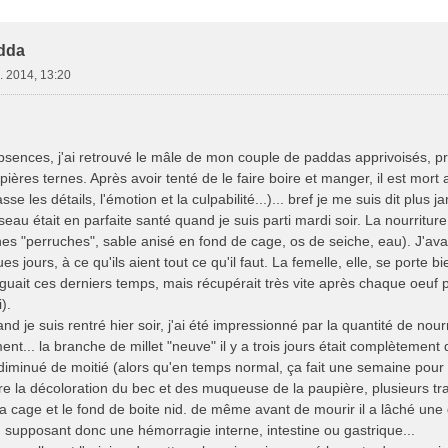
e Avancée
dda
. 2014, 13:20
bsences, j'ai retrouvé le mâle de mon couple de paddas apprivoisés, pro
pières ternes. Après avoir tenté de le faire boire et manger, il est mo
se les détails, l'émotion et la culpabilité...)... bref je me suis dit plus ja
oiseau était en parfaite santé quand je suis parti mardi soir. La nourritu
es "perruches", sable anisé en fond de cage, os de seiche, eau). J'ava
s jours, à ce qu'ils aient tout ce qu'il faut. La femelle, elle, se porte
tiguait ces derniers temps, mais récupérait très vite après chaque oeu
).
d je suis rentré hier soir, j'ai été impressionné par la quantité de nourr
ment... la branche de millet "neuve" il y a trois jours était complètemen
iminué de moitié (alors qu'en temps normal, ça fait une semaine pour ar
 la décoloration du bec et des muqueuse de la paupière, plusieurs trac
a cage et le fond de boite nid. de même avant de mourir il a lâché une de
 supposant donc une hémorragie interne, intestine ou gastrique...