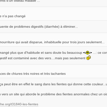
ts d'un oiseau malade ...
re n'a pas changé
ente de problèmes digestifs (diarrhée) à éliminer...
nourriture qui avait disparue, inhabituelle pour trois jours seulement...
 mangé plus que d'habitude et sans doute bu beaucoup
...: ce c
igestif est contaminé avec des vers....mais pas seulement
aces de chiures très noires et très tachantes
a peut être en effet le sang dans les fientes qui donne cette couleur.
n vers un site qui aborde le problème des fientes anormales chez un ois
he.org/t31840-les-fientes