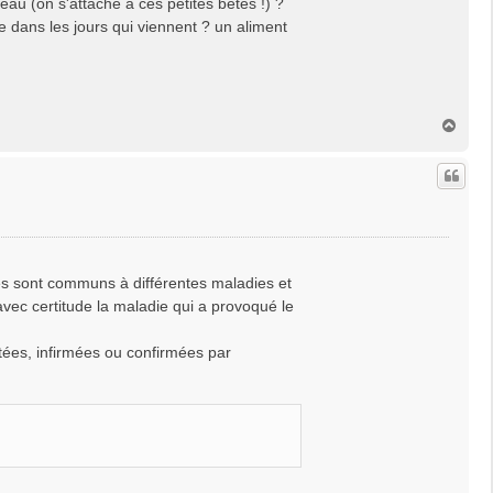
eau (on s'attache à ces petites bêtes !) ?
e dans les jours qui viennent ? un aliment
H
a
u
t
mes sont communs à différentes maladies et
vec certitude la maladie qui a provoqué le
ées, infirmées ou confirmées par