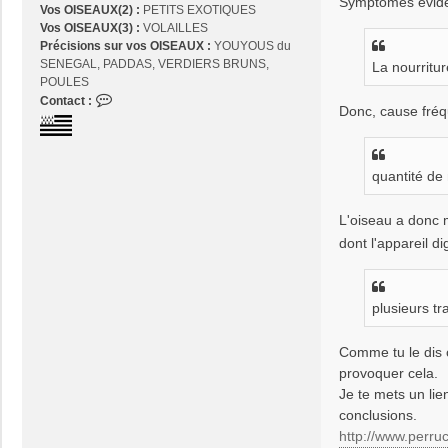
Symptômes éviden
Vos OISEAUX(2) :
PETITS EXOTIQUES
Vos OISEAUX(3) :
VOLAILLES
Précisions sur vos OISEAUX :
YOUYOUS du
SENEGAL, PADDAS, VERDIERS BRUNS,
La nourritu
POULES
C
Contact :
Donc, cause fréqu
o
n
t
a
quantité de 
c
t
L'oiseau a donc
e
dont l'appareil d
r
j
o
s
plusieurs tr
e
2
Comme tu le dis ç
9
provoquer cela.
Je te mets un lie
conclusions.
http://www.perruc