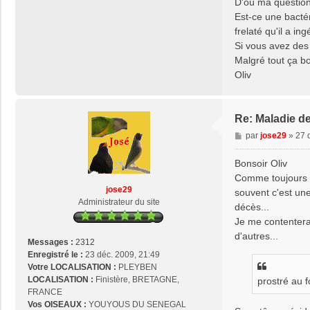
D'où ma question 
Est-ce une bactér
frelaté qu'il a ing
Si vous avez des 
Malgré tout ça bo
Oliv
Re: Maladie d
M
par
jose29
»
27 
e
s
Bonsoir Oliv
s
Comme toujours ch
a
jose29
souvent c'est une
g
Administrateur du site
décès...
e
Je me contentera
d'autres...
Messages :
2312
Enregistré le :
23 déc. 2009, 21:49
Votre LOCALISATION :
PLEYBEN
LOCALISATION :
Finistère, BRETAGNE,
prostré au f
FRANCE
Vos OISEAUX :
YOUYOUS DU SENEGAL