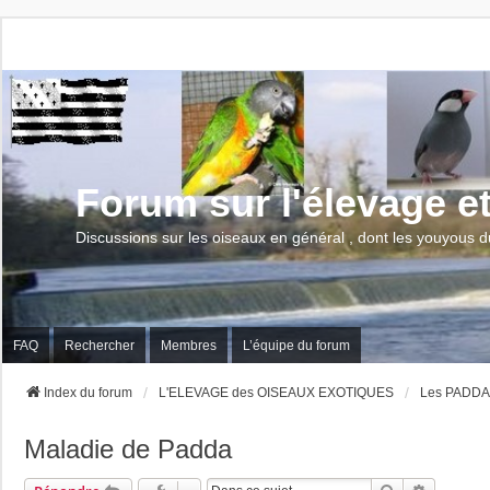
Forum sur l'élevage e
Discussions sur les oiseaux en général , dont les youyous d
FAQ
Rechercher
Membres
L’équipe du forum
Index du forum
L'ELEVAGE des OISEAUX EXOTIQUES
Les PADD
Maladie de Padda