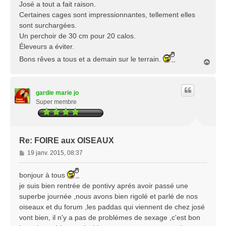
s
José a tout a fait raison.
a
Certaines cages sont impressionnantes, tellement elles
g
sont surchargées.
e
Un perchoir de 30 cm pour 20 calos.
Éleveurs a éviter.
Bons rêves a tous et a demain sur le terrain.
H
a
u
t
gardie marie jo
Super membre
Re: FOIRE aux OISEAUX
M
19 janv. 2015, 08:37
e
s
bonjour à tous
s
je suis bien rentrée de pontivy aprés avoir passé une
a
superbe journée ,nous avons bien rigolé et parlé de nos
g
oiseaux et du forum ,les paddas qui viennent de chez josé
e
vont bien, il n'y a pas de problémes de sexage ,c'est bon