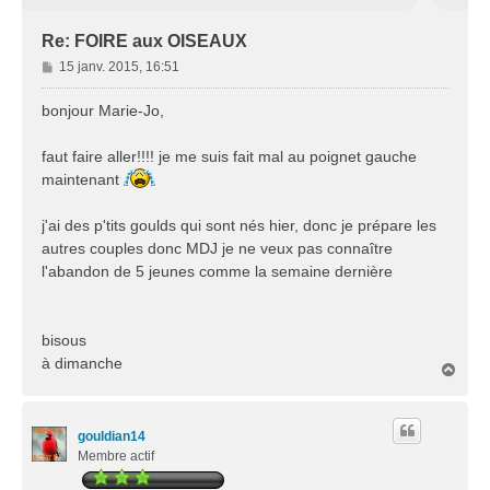
Re: FOIRE aux OISEAUX
M
15 janv. 2015, 16:51
e
s
bonjour Marie-Jo,
s
a
faut faire aller!!!! je me suis fait mal au poignet gauche
g
maintenant
e
j'ai des p'tits goulds qui sont nés hier, donc je prépare les
autres couples donc MDJ je ne veux pas connaître
l'abandon de 5 jeunes comme la semaine dernière
bisous
à dimanche
H
a
u
t
gouldian14
Membre actif