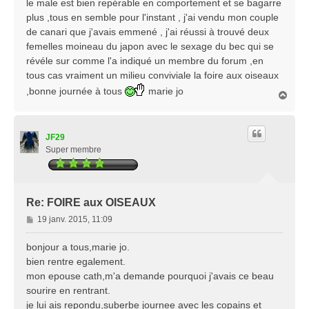
le male est bien repérable en comportement et se bagarre
plus ,tous en semble pour l'instant , j'ai vendu mon couple
de canari que j'avais emmené , j'ai réussi à trouvé deux
femelles moineau du japon avec le sexage du bec qui se
révéle sur comme l'a indiqué un membre du forum ,en
tous cas vraiment un milieu conviviale la foire aux oiseaux
,bonne journée à tous
marie jo
H
a
u
t
JF29
Super membre
Re: FOIRE aux OISEAUX
M
19 janv. 2015, 11:09
e
s
bonjour a tous,marie jo.
s
bien rentre egalement.
a
mon epouse cath,m'a demande pourquoi j'avais ce beau
g
sourire en rentrant.
e
je lui ais repondu,suberbe journee avec les copains et