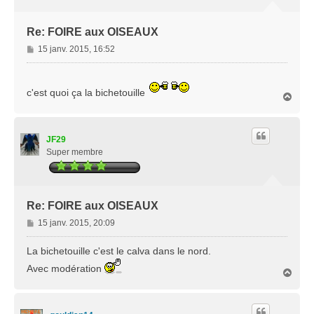
Re: FOIRE aux OISEAUX
M
15 janv. 2015, 16:52
e
s
s
c'est quoi ça la bichetouille
H
a
a
g
u
e
t
JF29
Super membre
Re: FOIRE aux OISEAUX
M
15 janv. 2015, 20:09
e
s
La bichetouille c'est le calva dans le nord.
s
Avec modération
H
a
a
g
u
e
t