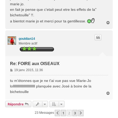
marie jo.
en fait je pense que c'etait peut etre les effets de la"
bichetouille" !!.
a bientot marie jo et merci pour ta gentillesse.
H
a
u
t
gouldian14
Membre actif
Re: FOIRE aux OISEAUX
M
19 janv. 2015, 11:36
e
s
tu m'étonnes que je ne t'ai vue pas vue Marie-Jo
s
lollllllllllllllllllllllllllll planquée avec José à boire de la
a
bichetouille
H
g
a
e
u
Répondre
t
1
2
3
Précédente
Suivante
23 Messages