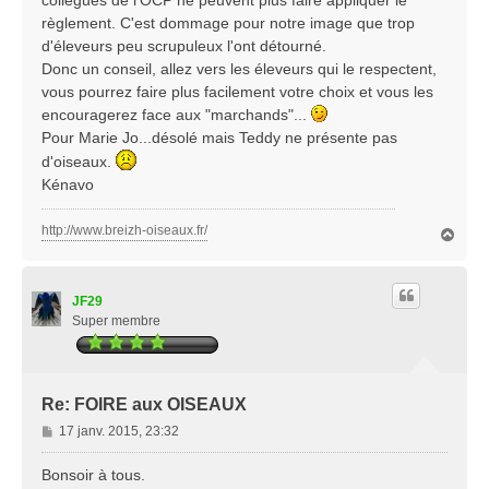
collègues de l'OCP ne peuvent plus faire appliquer le
règlement. C'est dommage pour notre image que trop
d'éleveurs peu scrupuleux l'ont détourné.
Donc un conseil, allez vers les éleveurs qui le respectent,
vous pourrez faire plus facilement votre choix et vous les
encouragerez face aux "marchands"...
Pour Marie Jo...désolé mais Teddy ne présente pas
d'oiseaux.
Kénavo
http://www.breizh-oiseaux.fr/
H
a
u
t
JF29
Super membre
Re: FOIRE aux OISEAUX
M
17 janv. 2015, 23:32
e
s
Bonsoir à tous.