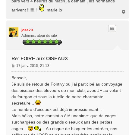
pars vers 4 heures du matin ,à demain , les normands
g
e
arrivent !!!!!!!!
marie jo
H
a
u
t
jose29
Administrateur du site
Re: FOIRE aux OISEAUX
M
17 janv. 2015, 21:13
e
s
Bonsoir,
s
Je suis de retour de Pontivy où j'ai participé au convoyage
a
des oiseaux des éleveurs de mon club, avec JF au volant
g
du fourgon et sous la tutelle de notre charmante
e
secrétaire...
Le nombre d'oiseaux est déjà impressionnant...
Mais hélas, notre constat a été unanime: que de cages
surchargées ou des grands oiseaux dans des petites
cages...
...Au risque de bloquer les entrées, nos