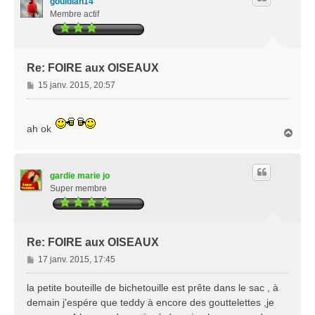
gouldian14
Membre actif
Re: FOIRE aux OISEAUX
M
15 janv. 2015, 20:57
e
s
s
ah ok
H
a
a
g
u
e
t
gardie marie jo
Super membre
Re: FOIRE aux OISEAUX
M
17 janv. 2015, 17:45
e
s
la petite bouteille de bichetouille est prête dans le sac , à
s
demain j'espére que teddy à encore des gouttelettes ,je
a