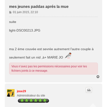
mes jeunes paddas aprés la mue
M
01 juin 2015, 22:10
e
s
suite
s
a
light-DSC00213.JPG
g
e
ma 2 éme couvée est sevrée autrement l'autre couple à
seulement fait un nid ,à+ MARIE JO
Vous n’avez pas les permissions nécessaires pour voir les
fichiers joints à ce message.
H
a
u
t
jose29
Administrateur du site