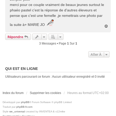
s
merci pour ce couple vraiment de beaux jeunes surtout le
a
phaéo pastel c'est la réponse de d'autres éleveurs et
g
pense que c'est une femelle ,je remettrais une photo par
e
la suite à+ MARIE JO
H
a
u
Répondre
t
3 Messages • Page
1
Sur
1
Aller À
QUI EST EN LIGNE
Utilisateurs parcourant ce forum : Aucun utilisateur enregistré et 0 invité
Index du forum
Supprimer les cookies
Heures au format
UTC+02:00
Développé par
phpBB
® Forum Software © phpBB Limited
Traduit par
phpBB-fr.com
Style
we_universal
created by INVENTEA & v12mike