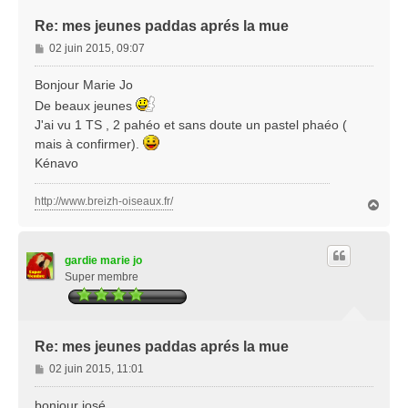
Re: mes jeunes paddas aprés la mue
M
02 juin 2015, 09:07
e
s
Bonjour Marie Jo
s
De beaux jeunes
a
J'ai vu 1 TS , 2 pahéo et sans doute un pastel phaéo (
g
mais à confirmer).
e
Kénavo
http://www.breizh-oiseaux.fr/
H
a
u
t
gardie marie jo
Super membre
Re: mes jeunes paddas aprés la mue
M
02 juin 2015, 11:01
e
s
bonjour josé