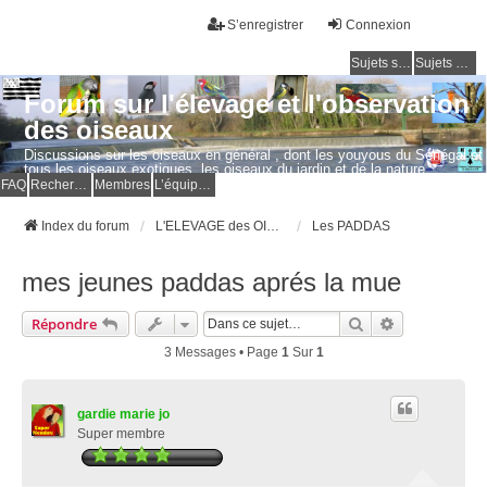
S’enregistrer
Connexion
Sujets sans réponse
Sujets actifs
Forum sur l'élevage et l'observation
des oiseaux
Discussions sur les oiseaux en général , dont les youyous du Sénégal et
tous les oiseaux exotiques, les oiseaux du jardin et de la nature.
Questions, photos, expériences.
FAQ
Rechercher
Membres
L’équipe du forum
Index du forum
L'ELEVAGE des OISEAUX EXOTIQUES
Les PADDAS
mes jeunes paddas aprés la mue
Rechercher
Recherche Av
Répondre
3 Messages • Page
1
Sur
1
gardie marie jo
Super membre