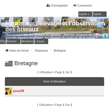
S’enregistrer
Connexion
Sujets sans réponse
Sujets actifs
Forum sur l'élevage et l'observation
des oiseaux
Discussions sur les oiseaux en général , dont les youyous du Sénégal et
tous les oiseaux exotiques, les oiseaux du jardin et de la nature.
Questions, photos, expériences.
FAQ
Rechercher
Membres
L’équipe du forum
Index du forum
Drapeaux
Bretagne
Bretagne
1 Utilisateur • Page
1
Sur
1
Nom d’utilisateur
jose29
1 Utilisateur • Page
1
Sur
1