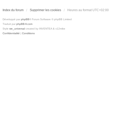
Index du forum
Supprimer les cookies
Heures au format
UTC+02:00
Développé par
phpBB
® Forum Software © phpBB Limited
Traduit par
phpBB-fr.com
Style
we_universal
created by INVENTEA & v12mike
Confidentialité
|
Conditions