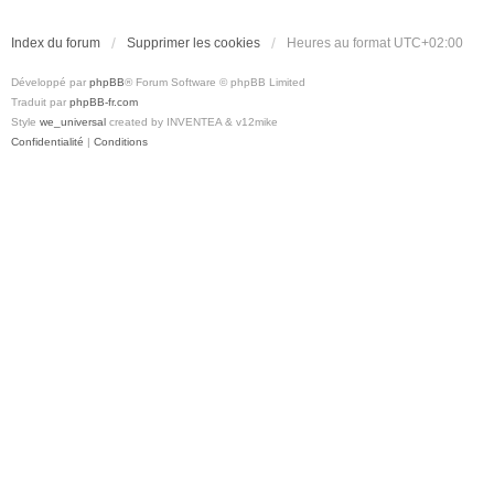
Index du forum
Supprimer les cookies
Heures au format
UTC+02:00
Développé par
phpBB
® Forum Software © phpBB Limited
Traduit par
phpBB-fr.com
Style
we_universal
created by INVENTEA & v12mike
Confidentialité
|
Conditions