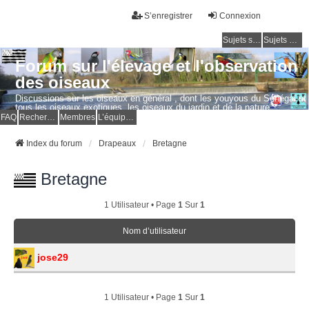
S’enregistrer
Connexion
Sujets sans réponse
Sujets actifs
Forum sur l'élevage et l'observation
des oiseaux
Discussions sur les oiseaux en général , dont les youyous du Sénégal et
tous les oiseaux exotiques, les oiseaux du jardin et de la nature.
Questions, photos, expériences.
FAQ
Rechercher
Membres
L’équipe du forum
Index du forum
Drapeaux
Bretagne
Bretagne
1 Utilisateur • Page
1
Sur
1
Nom d’utilisateur
jose29
1 Utilisateur • Page
1
Sur
1