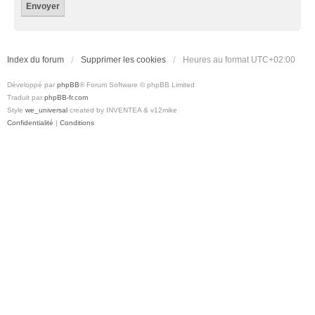
Index du forum
Supprimer les cookies
Heures au format
UTC+02:00
Développé par
phpBB
® Forum Software © phpBB Limited
Traduit par
phpBB-fr.com
Style
we_universal
created by INVENTEA & v12mike
Confidentialité
|
Conditions