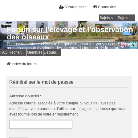
S’enregistrer
Connexion
Sujets sans réponse
Sujets actifs
Forum sur l'élevage et l'observation
des oiseaux
Discussions sur les oiseaux en général , dont les youyous du Sénégal et
tous les oiseaux exotiques, les oiseaux du jardin et de la nature.
Questions, photos, expériences.
FAQ
Rechercher
Membres
L’équipe du forum
Index du forum
Réinitialiser le mot de passse
Adresse courriel :
Adresse courriel associée à votre compte. Si vous ne l’avez pas
modifiée via votre panneau d’utilisateur, il s’agit de l’adresse que vous
avez fournie lors de votre enregistrement.