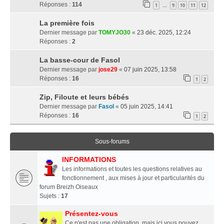
Réponses :
114
1
9
10
11
12
…
La première fois
Dernier message par
TOMYJO30
«
23 déc. 2025, 12:24
Réponses :
2
La basse-cour de Fasol
Dernier message par
jose29
«
07 juin 2025, 13:58
Réponses :
16
1
2
Zip, Filoute et leurs bébés
Dernier message par
Fasol
«
05 juin 2025, 14:41
Réponses :
16
1
2
Sous-forums
INFORMATIONS
Les informations et toutes les questions relatives au
fonctionnement , aux mises à jour et particularités du
forum Breizh Oiseaux
Sujets :
17
Présentez-vous
Ce n'est pas une obligation, mais ici vous pouvez