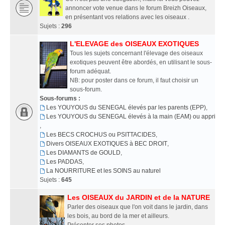
annoncer vote venue dans le forum Breizh Oiseaux,
en présentant vos relations avec les oiseaux .
Sujets :
296
L'ELEVAGE des OISEAUX EXOTIQUES
Tous les sujets concernant l'élevage des oiseaux
exotiques peuvent être abordés, en utilisant le sous-
forum adéquat.
NB: pour poster dans ce forum, il faut choisir un
sous-forum.
Sous-forums :
Les YOUYOUS du SENEGAL élevés par les parents (EPP)
,
Les YOUYOUS du SENEGAL élevés à la main (EAM) ou apprivoi
,
Les BECS CROCHUS ou PSITTACIDES
,
Divers OISEAUX EXOTIQUES à BEC DROIT
,
Les DIAMANTS de GOULD
,
Les PADDAS
,
La NOURRITURE et les SOINS au naturel
Sujets :
645
Les OISEAUX du JARDIN et de la NATURE
Parler des oiseaux que l'on voit dans le jardin, dans
les bois, au bord de la mer et ailleurs.