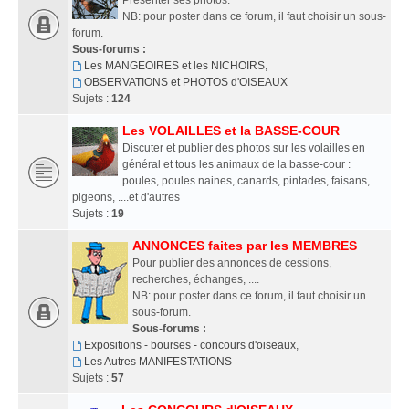
Présenter ses photos.
NB: pour poster dans ce forum, il faut choisir un sous-
forum.
Sous-forums :
Les MANGEOIRES et les NICHOIRS
,
OBSERVATIONS et PHOTOS d'OISEAUX
Sujets :
124
Les VOLAILLES et la BASSE-COUR
Discuter et publier des photos sur les volailles en
général et tous les animaux de la basse-cour :
poules, poules naines, canards, pintades, faisans,
pigeons, ....et d'autres
Sujets :
19
ANNONCES faites par les MEMBRES
Pour publier des annonces de cessions,
recherches, échanges, ....
NB: pour poster dans ce forum, il faut choisir un
sous-forum.
Sous-forums :
Expositions - bourses - concours d'oiseaux
,
Les Autres MANIFESTATIONS
Sujets :
57