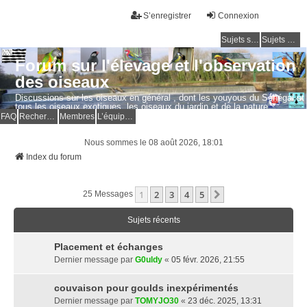
S’enregistrer
Connexion
Sujets sans réponse
Sujets actifs
Forum sur l'élevage et l'observation
des oiseaux
Discussions sur les oiseaux en général , dont les youyous du Sénégal et
tous les oiseaux exotiques, les oiseaux du jardin et de la nature.
Questions, photos, expériences.
FAQ
Rechercher
Membres
L’équipe du forum
Nous sommes le 08 août 2026, 18:01
Index du forum
1
2
3
4
5
Suivante
25 Messages
Sujets récents
Placement et échanges
Dernier message par
G0uldy
«
05 févr. 2026, 21:55
couvaison pour goulds inexpérimentés
Dernier message par
TOMYJO30
«
23 déc. 2025, 13:31