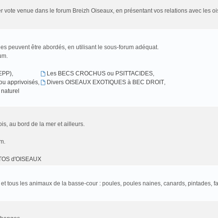
r vote venue dans le forum Breizh Oiseaux, en présentant vos relations avec les oi
es peuvent être abordés, en utilisant le sous-forum adéquat.
rum.
EPP)
,
Les BECS CROCHUS ou PSITTACIDES
,
u apprivoisés
,
Divers OISEAUX EXOTIQUES à BEC DROIT
,
naturel
is, au bord de la mer et ailleurs.
um.
TOS d'OISEAUX
l et tous les animaux de la basse-cour : poules, poules naines, canards, pintades, f