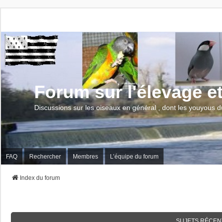
Forum sur l'élevage e
Discussions sur les oiseaux en général , dont les youyous d
FAQ
Rechercher
Membres
L’équipe du forum
Index du forum
SUJETS RÉCEN