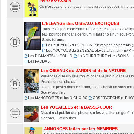
Présentez-vous
Ce n'est pas une obligation, mais ici vous pouvez annonce
L'ELEVAGE des OISEAUX EXOTIQUES
Tous les sujets concernant l'élevage des oiseaux exotiqu
NB: pour poster dans ce forum, il faut choisir un sous-fo
Sous-forums :
Les YOUYOUS du SENEGAL élevés par les parents (
Les YOUYOUS du SENEGAL élevés à la main (EAM) o
Les DIAMANTS de GOULD
,
La NOURRITURE et les SOINS au 
Les PADDAS
,
Les OISEAUX du JARDIN et de la NATURE
Parler des oiseaux que l'on voit dans le jardin, dans les bo
Présenter ses photos.
NB: pour poster dans ce forum, il faut choisir un sous-for
Sous-forums :
Les MANGEOIRES et les NICHOIRS
,
OBSERVATIONS et PHO
Les VOLAILLES et la BASSE-COUR
Discuter et publier des photos sur les volailles en généra
pigeons, ....et d'autres
ANNONCES faites par les MEMBRES