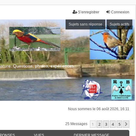
S’enregistrer
Connexion
Sujets sans réponse
Sujets actifs
x
 nature. Questions, photos, expériences.
Nous sommes le 06 août 2026, 16:11
1
2
3
4
5
Su
25 Messages
PONSES
VUES
DERNIER MESSAGE