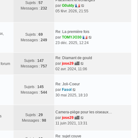
Sujets :
57
i
g
e
V
par
G0uldy
Messages :
232
e
e
d
o
05 févr. 2026, 21:55
r
e
i
m
r
r
e
n
l
s
Re: La première fois
i
e
ux,
Sujets :
69
s
V
par
TOMYJO30
e
d
Messages :
249
a
o
23 déc. 2025, 12:24
r
e
g
i
m
r
e
r
e
n
Re: Diamant de gould
l
Sujets :
147
s
i
V
par
jose29
e forum
e
Messages :
757
s
e
o
02 avr. 2024, 11:06
d
a
r
i
e
g
m
r
r
e
e
Re: Joli-Coeur
l
Sujets :
145
n
s
V
par
Fasol
e
Messages :
544
i
s
o
30 mai 2025, 18:10
d
e
a
i
e
r
g
r
r
m
e
l
Camera-piège pour les oiseaux…
n
e
Sujets :
29
s
e
V
par
jose29
i
s
Messages :
98
d
o
11 juin 2021, 13:31
e
s
e
i
r
a
r
r
m
Re: sujet couve
g