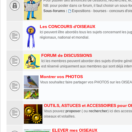
Pour publier des annonces de cessions, recherches, éch
NB: pour poster dans ce forum, il faut choisir un sous-f
Sous-forums :
Expositions - bourses - concours d'o
Les CONCOURS d'OISEAUX
Ici peuvent être abordés tous les sujets concernant les 
régionaux, national et mondial.
FORUM de DISCUSSIONS
Ici les membres peuvent aborder des sujets d'ordre génér
est réservé uniquement aux membres qui sont déjà interv
Montrer vos PHOTOS
Vous souhaitez faire partager vos PHOTOS sur les OISEA
OUTILS, ASTUCES et ACCESSOIRES pour O
Vous pouvez
proposer
( ou
rechercher
) ici des access
oiseaux et volailles.
ELEVER mes OISEAUX