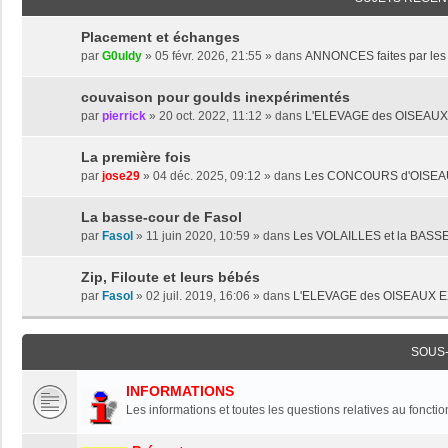
Placement et échanges
par
G0uldy
» 05 févr. 2026, 21:55 » dans
ANNONCES faites par l
couvaison pour goulds inexpérimentés
par
pierrick
» 20 oct. 2022, 11:12 » dans
L'ELEVAGE des OISEAU
La première fois
par
jose29
» 04 déc. 2025, 09:12 » dans
Les CONCOURS d'OISE
La basse-cour de Fasol
par
Fasol
» 11 juin 2020, 10:59 » dans
Les VOLAILLES et la BAS
Zip, Filoute et leurs bébés
par
Fasol
» 02 juil. 2019, 16:06 » dans
L'ELEVAGE des OISEAUX 
SOUS
INFORMATIONS
Les informations et toutes les questions relatives au foncti