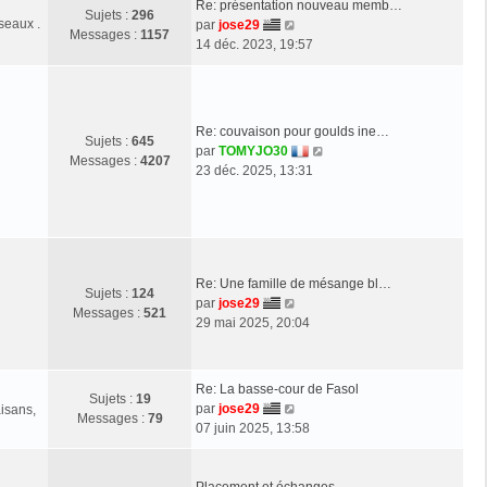
Re: présentation nouveau memb…
r
Sujets :
296
seaux .
V
par
jose29
l
Messages :
1157
o
14 déc. 2023, 19:57
e
i
d
r
e
l
r
e
n
Re: couvaison pour goulds ine…
Sujets :
645
d
i
V
par
TOMYJO30
Messages :
4207
e
e
o
23 déc. 2025, 13:31
r
r
i
n
m
r
i
e
l
e
s
e
r
s
d
m
a
Re: Une famille de mésange bl…
e
Sujets :
124
e
g
V
par
jose29
r
Messages :
521
s
e
o
29 mai 2025, 20:04
n
s
i
i
a
r
e
g
l
r
Re: La basse-cour de Fasol
e
Sujets :
19
e
m
V
par
jose29
aisans,
Messages :
79
d
e
o
07 juin 2025, 13:58
e
s
i
r
s
r
n
a
l
Placement et échanges