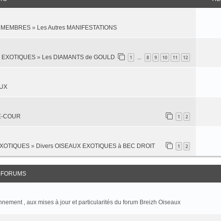
es MEMBRES
»
Les Autres MANIFESTATIONS
X EXOTIQUES
»
Les DIAMANTS de GOULD
1
8
9
10
11
12
…
AUX
SE-COUR
1
2
EXOTIQUES
»
Divers OISEAUX EXOTIQUES à BEC DROIT
1
2
-FORUMS
onnement , aux mises à jour et particularités du forum Breizh Oiseaux