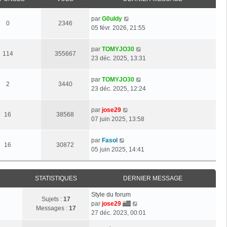
par
G0uldy
0
2346
05 févr. 2026, 21:55
par
TOMYJO30
114
355667
23 déc. 2025, 13:31
par
TOMYJO30
2
3440
23 déc. 2025, 12:24
par
jose29
16
38568
07 juin 2025, 13:58
par
Fasol
16
30872
05 juin 2025, 14:41
STATISTIQUES
DERNIER MESSAGE
Style du forum
Sujets :
17
V
par
jose29
Messages :
17
o
27 déc. 2023, 00:01
i