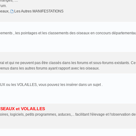
anges, ....
orum.
iseaux
,
Les Autres MANIFESTATIONS
jugements , les pointages et les classements des oiseaux en concours départementa
al et qui ne peuvent pas être classés dans les forums et sous-forums existants. C
enus dans les autres forums ayant rapport avec les oiseaux.
UX ou les VOLAILLES, vous pouvez les insérer dans un sujet .
ISEAUX et VOLAILLES
oires, logiciels, petits programmes, astuces,... facilitant l'élevage et l'observation de