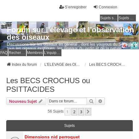
S’enregistrer
Connexion
Sujets sans réponse
Sujets actifs
Forum sur l'élevage et l'observation
des oiseaux
Discussions sur les oiseaux en général , dont les youyous du Sénégal et
tous les oiseaux exotiques, les oiseaux du jardin et de la nature.
Questions, photos, expériences.
FAQ
Rechercher
Membres
L’équipe du forum
Index du forum
L'ELEVAGE des OISEAUX EXOTIQUES
Les BECS CROCHUS ou PSITTACIDES
Les BECS CROCHUS ou
PSITTACIDES
Rechercher
Recherche Avancé
Nouveau Sujet
1
2
3
Suivante
56 Sujets
Sujets
Dimensions nid perroquet