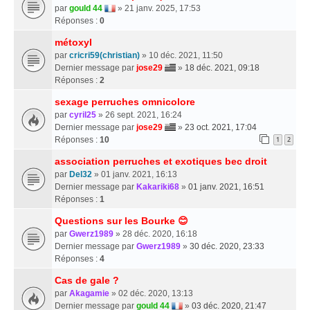
par
gould 44
» 21 janv. 2025, 17:53
Réponses :
0
métoxyl
par
cricri59(christian)
» 10 déc. 2021, 11:50
Dernier message par
jose29
»
18 déc. 2021, 09:18
Réponses :
2
sexage perruches omnicolore
par
cyril25
» 26 sept. 2021, 16:24
Dernier message par
jose29
»
23 oct. 2021, 17:04
Réponses :
10
1
2
association perruches et exotiques bec droit
par
Del32
» 01 janv. 2021, 16:13
Dernier message par
Kakariki68
»
01 janv. 2021, 16:51
Réponses :
1
Questions sur les Bourke 😊
par
Gwerz1989
» 28 déc. 2020, 16:18
Dernier message par
Gwerz1989
»
30 déc. 2020, 23:33
Réponses :
4
Cas de gale ?
par
Akagamie
» 02 déc. 2020, 13:13
Dernier message par
gould 44
»
03 déc. 2020, 21:47