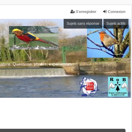
S’enregistrer
Connexion
Sujets sans réponse
Sujets actifs
x
 nature. Questions, photos, expériences.