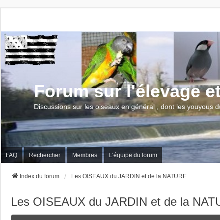
Forum sur l'élevage e
Discussions sur les oiseaux en général , dont les youyous d
FAQ
Rechercher
Membres
L’équipe du forum
Index du forum
Les OISEAUX du JARDIN et de la NATURE
Les OISEAUX du JARDIN et de la NA