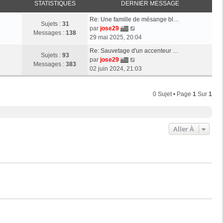
STATISTIQUES
DERNIER MESSAGE
Re: Une famille de mésange bl…
Sujets :
31
V
par
jose29
Messages :
138
o
29 mai 2025, 20:04
i
Re: Sauvetage d'un accenteur …
r
Sujets :
93
V
par
jose29
l
Messages :
383
o
02 juin 2024, 21:03
e
i
d
r
e
0 Sujet • Page
1
Sur
1
l
r
e
n
d
i
e
e
Aller À
r
r
n
m
i
e
e
s
r
s
m
a
e
g
s
e
s
a
g