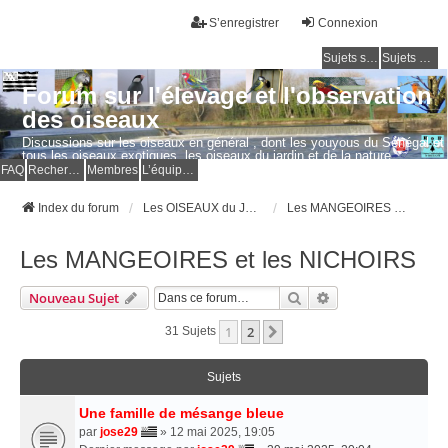
S’enregistrer
Connexion
Sujets sans réponse
Sujets actifs
Forum sur l'élevage et l'observation
des oiseaux
Discussions sur les oiseaux en général , dont les youyous du Sénégal et
tous les oiseaux exotiques, les oiseaux du jardin et de la nature.
Questions, photos, expériences.
FAQ
Rechercher
Membres
L’équipe du forum
Index du forum
Les OISEAUX du JARDIN et de la NATURE
Les MANGEOIRES et les NICHOIRS
Les MANGEOIRES et les NICHOIRS
Rechercher
Recherche Avancé
Nouveau Sujet
1
2
Suivante
31 Sujets
Sujets
Une famille de mésange bleue
par
jose29
» 12 mai 2025, 19:05