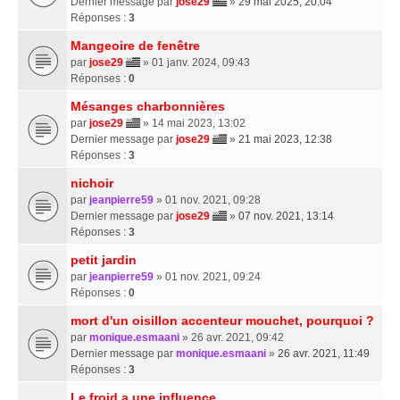
Dernier message par
jose29
»
29 mai 2025, 20:04
Réponses :
3
Mangeoire de fenêtre
par
jose29
» 01 janv. 2024, 09:43
Réponses :
0
Mésanges charbonnières
par
jose29
» 14 mai 2023, 13:02
Dernier message par
jose29
»
21 mai 2023, 12:38
Réponses :
3
nichoir
par
jeanpierre59
» 01 nov. 2021, 09:28
Dernier message par
jose29
»
07 nov. 2021, 13:14
Réponses :
3
petit jardin
par
jeanpierre59
» 01 nov. 2021, 09:24
Réponses :
0
mort d'un oisillon accenteur mouchet, pourquoi ?
par
monique.esmaani
» 26 avr. 2021, 09:42
Dernier message par
monique.esmaani
»
26 avr. 2021, 11:49
Réponses :
3
Le froid a une influence