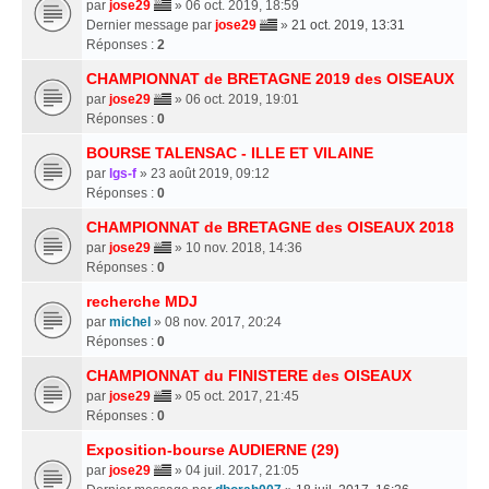
par
jose29
» 06 oct. 2019, 18:59
Dernier message par
jose29
»
21 oct. 2019, 13:31
Réponses :
2
CHAMPIONNAT de BRETAGNE 2019 des OISEAUX
par
jose29
» 06 oct. 2019, 19:01
Réponses :
0
BOURSE TALENSAC - ILLE ET VILAINE
par
lgs-f
» 23 août 2019, 09:12
Réponses :
0
CHAMPIONNAT de BRETAGNE des OISEAUX 2018
par
jose29
» 10 nov. 2018, 14:36
Réponses :
0
recherche MDJ
par
michel
» 08 nov. 2017, 20:24
Réponses :
0
CHAMPIONNAT du FINISTERE des OISEAUX
par
jose29
» 05 oct. 2017, 21:45
Réponses :
0
Exposition-bourse AUDIERNE (29)
par
jose29
» 04 juil. 2017, 21:05