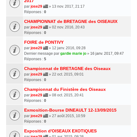
2017
par
jose29
» 13 nov. 2017, 21:17
Réponses :
0
CHAMPIONNAT de BRETAGNE des OISEAUIX
par
jose29
» 02 nov. 2016, 20:43
Réponses :
0
FOIRE de PONTIVY
par
jose29
» 12 janv. 2016, 09:28
Dernier message par
gardie marie jo
»
16 janv. 2017, 09:47
Réponses :
5
Championnat de BRETAGNE des Oiseaux
par
jose29
» 22 oct. 2015, 09:01
Réponses :
0
Championnat du Finistère des Oiseaux
par
jose29
» 08 oct. 2015, 20:41
Réponses :
0
Exmosition-Bourse DINEAULT 12-13/09/2015
par
jose29
» 27 août 2015, 10:59
Réponses :
0
Exposition d'OISEAUX EXOTIQUES
par
jose29
» 01 avr. 2015, 09:26