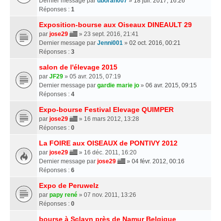
Dernier message par
dborah007
»
18 juil. 2017, 16:26
Réponses :
1
Exposition-bourse aux Oiseaux DINEAULT 29
par
jose29
» 23 sept. 2016, 21:41
Dernier message par
Jenni001
»
02 oct. 2016, 00:21
Réponses :
3
salon de l'élevage 2015
par
JF29
» 05 avr. 2015, 07:19
Dernier message par
gardie marie jo
»
06 avr. 2015, 09:15
Réponses :
4
Expo-bourse Festival Elevage QUIMPER
par
jose29
» 16 mars 2012, 13:28
Réponses :
0
La FOIRE aux OISEAUX de PONTIVY 2012
par
jose29
» 16 déc. 2011, 16:20
Dernier message par
jose29
»
04 févr. 2012, 00:16
Réponses :
6
Expo de Peruwelz
par
papy rené
» 07 nov. 2011, 13:26
Réponses :
0
bourse à Sclayn près de Namur Belgique