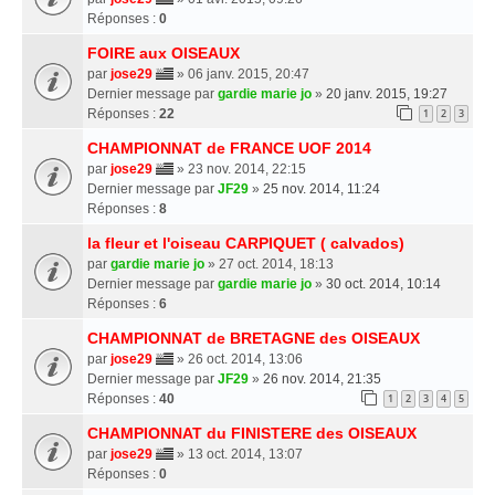
Réponses :
0
FOIRE aux OISEAUX
par
jose29
» 06 janv. 2015, 20:47
Dernier message par
gardie marie jo
»
20 janv. 2015, 19:27
Réponses :
22
1
2
3
CHAMPIONNAT de FRANCE UOF 2014
par
jose29
» 23 nov. 2014, 22:15
Dernier message par
JF29
»
25 nov. 2014, 11:24
Réponses :
8
la fleur et l'oiseau CARPIQUET ( calvados)
par
gardie marie jo
» 27 oct. 2014, 18:13
Dernier message par
gardie marie jo
»
30 oct. 2014, 10:14
Réponses :
6
CHAMPIONNAT de BRETAGNE des OISEAUX
par
jose29
» 26 oct. 2014, 13:06
Dernier message par
JF29
»
26 nov. 2014, 21:35
Réponses :
40
1
2
3
4
5
CHAMPIONNAT du FINISTERE des OISEAUX
par
jose29
» 13 oct. 2014, 13:07
Réponses :
0