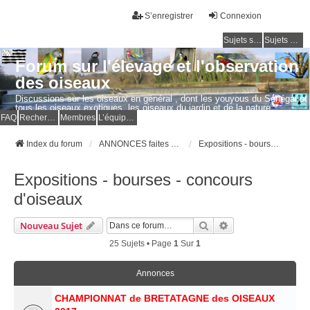
S’enregistrer
Connexion
Sujets sans réponse
Sujets actifs
Forum sur l'élevage et l'observation
des oiseaux
Discussions sur les oiseaux en général , dont les youyous du Sénégal et
tous les oiseaux exotiques, les oiseaux du jardin et de la nature.
Questions, photos, expériences.
FAQ
Rechercher
Membres
L’équipe du forum
Index du forum
ANNONCES faites par les MEMBRES
Expositions - bourses - concours d'oiseaux
Expositions - bourses - concours
d'oiseaux
Rechercher
Recherche Avancé
Nouveau Sujet
25 Sujets • Page
1
Sur
1
Annonces
CHAMPIONNAT de BRETATAGNE des OISEAUX