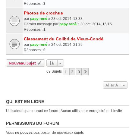
Réponses :
3
Photos de crochus
par
papy rené
» 28 oct. 2014, 13:33
Dernier message par
papy rené
»
30 oct. 2014, 16:15
Réponses :
1
Classement du Colibri de Vieux-Condé
par
papy rené
» 24 oct. 2014, 21:29
Réponses :
0
Nouveau Sujet
1
2
3
Suivante
69 Sujets
Aller À
QUI EST EN LIGNE
Utilisateurs parcourant ce forum : Aucun utilisateur enregistré et 1 invité
PERMISSIONS DU FORUM
Vous
ne pouvez pas
poster de nouveaux sujets