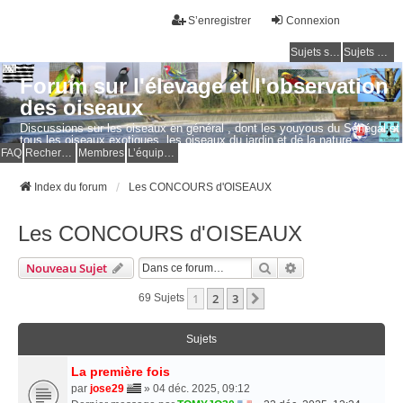
S’enregistrer
Connexion
Sujets sans réponse
Sujets actifs
Forum sur l'élevage et l'observation
des oiseaux
Discussions sur les oiseaux en général , dont les youyous du Sénégal et
tous les oiseaux exotiques, les oiseaux du jardin et de la nature.
Questions, photos, expériences.
FAQ
Rechercher
Membres
L’équipe du forum
Index du forum
Les CONCOURS d'OISEAUX
Les CONCOURS d'OISEAUX
Rechercher
Recherche Avancé
Nouveau Sujet
1
2
3
Suivante
69 Sujets
Sujets
La première fois
par
jose29
» 04 déc. 2025, 09:12