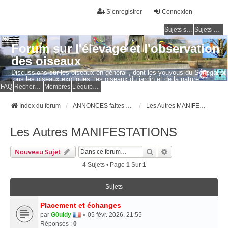
S’enregistrer
Connexion
Sujets sans réponse
Sujets actifs
Forum sur l'élevage et l'observation
des oiseaux
Discussions sur les oiseaux en général , dont les youyous du Sénégal et
tous les oiseaux exotiques, les oiseaux du jardin et de la nature.
Questions, photos, expériences.
FAQ
Rechercher
Membres
L’équipe du forum
Index du forum
ANNONCES faites par les MEMBRES
Les Autres MANIFESTATIONS
Les Autres MANIFESTATIONS
Rechercher
Recherche Avancé
Nouveau Sujet
4 Sujets • Page
1
Sur
1
Sujets
Placement et échanges
par
G0uldy
» 05 févr. 2026, 21:55
Réponses :
0