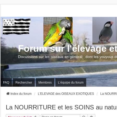
Forum sur l'élevage e
Discussions sur les oiseaux en général , dont les youyous d
FAQ
Rechercher
Membres
L’équipe du forum
Index du forum
L'ELEVAGE des OISEAUX EXOTIQUES
La NOURRIT
La NOURRITURE et les SOINS au natur