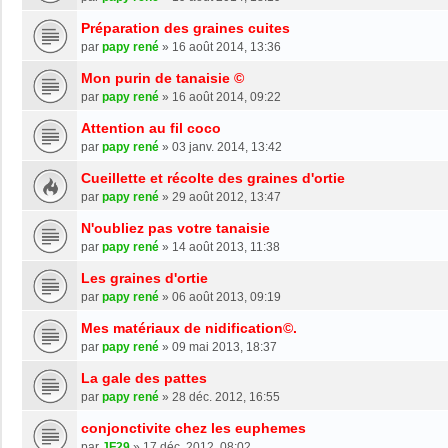
Préparation des graines cuites
par
papy rené
»
16 août 2014, 13:36
Mon purin de tanaisie ©
par
papy rené
»
16 août 2014, 09:22
Attention au fil coco
par
papy rené
»
03 janv. 2014, 13:42
Cueillette et récolte des graines d'ortie
par
papy rené
»
29 août 2012, 13:47
N'oubliez pas votre tanaisie
par
papy rené
»
14 août 2013, 11:38
Les graines d'ortie
par
papy rené
»
06 août 2013, 09:19
Mes matériaux de nidification©.
par
papy rené
»
09 mai 2013, 18:37
La gale des pattes
par
papy rené
»
28 déc. 2012, 16:55
conjonctivite chez les euphemes
par
JF29
»
17 déc. 2012, 08:02