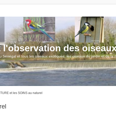
t l'observation des oiseau
u Sénégal et tous les oiseaux exotiques, les oiseaux du jardin et de la
URE et les SOINS au naturel
el