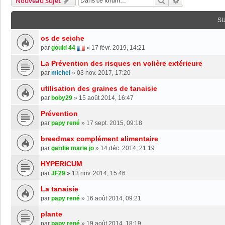
Rechercher
Recherche Av
Nouveau Sujet
S
os de seiche
par
gould 44
»
17 févr. 2019, 14:21
La Prévention des risques en volière extérieure
par
michel
»
03 nov. 2017, 17:20
utilisation des graines de tanaisie
par
boby29
»
15 août 2014, 16:47
Prévention
par
papy rené
»
17 sept. 2015, 09:18
breedmax complément alimentaire
par
gardie marie jo
»
14 déc. 2014, 21:19
HYPERICUM
par
JF29
»
13 nov. 2014, 15:46
La tanaisie
par
papy rené
»
16 août 2014, 09:21
plante
par
papy rené
»
19 août 2014, 18:19