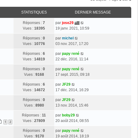
STATISTIQUES
DERNIER MESSAGE
Réponses :
7
par
jose29
Vues :
18395
19 janv. 2021, 10:59
Réponses :
0
par
michel
Vues :
10776
03 nov. 2017, 17:20
Réponses :
6
par
papy rené
Vues :
14819
22 déc. 2016, 11:14
Réponses :
0
par
papy rené
Vues :
9168
17 sept. 2015, 09:18
Réponses :
6
par
JF29
Vues :
14672
17 déc. 2014, 16:29
Réponses :
0
par
JF29
Vues :
8980
13 nov. 2014, 15:46
Réponses :
11
par
boby29
Vues :
27809
20 août 2014, 08:55
1
2
Réponses :
0
par
papy rené
Vues :
9170
19 août 2014, 18:19