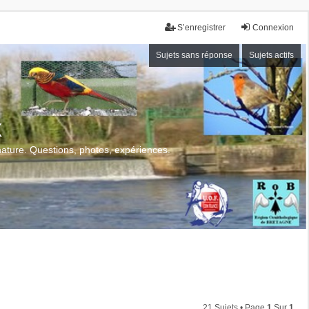
S’enregistrer
Connexion
Sujets sans réponse
Sujets actifs
x
 nature. Questions, photos, expériences.
21 Sujets • Page
1
Sur
1