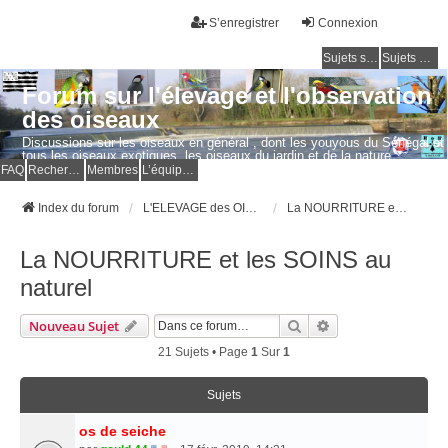
S’enregistrer
Connexion
Sujets sans réponse
Sujets actifs
Forum sur l'élevage et l'observation
des oiseaux
Discussions sur les oiseaux en général , dont les youyous du Sénégal et
tous les oiseaux exotiques, les oiseaux du jardin et de la nature.
Questions, photos, expériences.
FAQ
Rechercher
Membres
L’équipe du forum
Index du forum
L'ELEVAGE des OISEAUX EXOTIQUES
La NOURRITURE et les SOINS au naturel
La NOURRITURE et les SOINS au
naturel
Rechercher
Recherche Avancé
Nouveau Sujet
21 Sujets • Page
1
Sur
1
Sujets
os de seiche