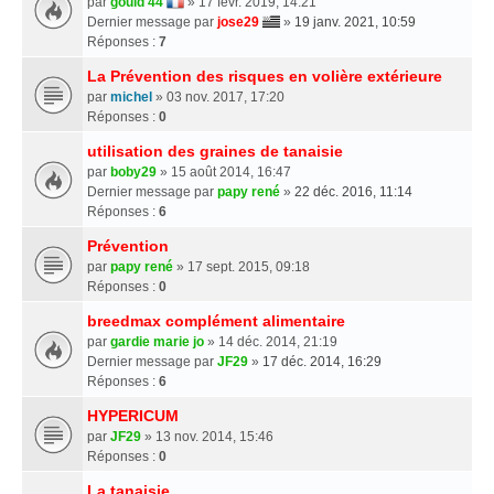
par
gould 44
» 17 févr. 2019, 14:21
Dernier message par
jose29
»
19 janv. 2021, 10:59
Réponses :
7
La Prévention des risques en volière extérieure
par
michel
» 03 nov. 2017, 17:20
Réponses :
0
utilisation des graines de tanaisie
par
boby29
» 15 août 2014, 16:47
Dernier message par
papy rené
»
22 déc. 2016, 11:14
Réponses :
6
Prévention
par
papy rené
» 17 sept. 2015, 09:18
Réponses :
0
breedmax complément alimentaire
par
gardie marie jo
» 14 déc. 2014, 21:19
Dernier message par
JF29
»
17 déc. 2014, 16:29
Réponses :
6
HYPERICUM
par
JF29
» 13 nov. 2014, 15:46
Réponses :
0
La tanaisie