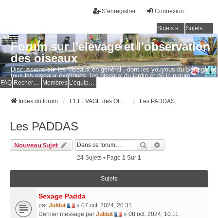
S’enregistrer
Connexion
Sujets sans réponse
Sujets actifs
Forum sur l'élevage et l'observation
des oiseaux
Discussions sur les oiseaux en général , dont les youyous du Sénégal et
tous les oiseaux exotiques, les oiseaux du jardin et de la nature.
Questions, photos, expériences.
FAQ
Rechercher
Membres
L’équipe du forum
Index du forum
L'ELEVAGE des OISEAUX EXOTIQUES
Les PADDAS
Les PADDAS
Rechercher
Recherche Avancé
Nouveau Sujet
24 Sujets • Page
1
Sur
1
Sujets
Sexage Padda
par
Juldut
» 07 oct. 2024, 20:31
Dernier message par
Juldut
»
08 oct. 2024, 10:11