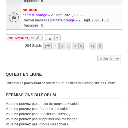
Réponses :
9
coucou
par
tete orange
» 21 sept. 2021, 15:02
Dernier message par
tete orange
»
26 sept. 2021, 13:25
Réponses :
5
Nouveau Sujet
Page
1
Sur
12
1
2
3
4
5
12
Suivante
294 Sujets
…
Aller À
QUI EST EN LIGNE
Utilisateurs parcourant ce forum : Aucun utilisateur enregistré et 1 invité
PERMISSIONS DU FORUM
Vous
ne pouvez pas
poster de nouveaux sujets
Vous
ne pouvez pas
répondre aux sujets
Vous
ne pouvez pas
modifier vos messages
Vous
ne pouvez pas
supprimer vos messages
Vous
ne pouvez pas
joindre des fichiers