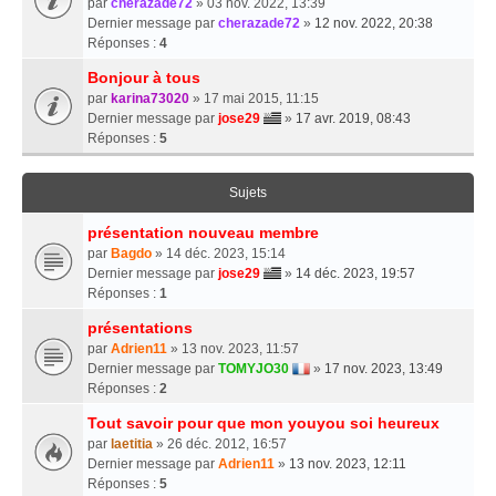
par
cherazade72
» 03 nov. 2022, 13:39
Dernier message par
cherazade72
»
12 nov. 2022, 20:38
Réponses :
4
Bonjour à tous
par
karina73020
» 17 mai 2015, 11:15
Dernier message par
jose29
»
17 avr. 2019, 08:43
Réponses :
5
Sujets
présentation nouveau membre
par
Bagdo
» 14 déc. 2023, 15:14
Dernier message par
jose29
»
14 déc. 2023, 19:57
Réponses :
1
présentations
par
Adrien11
» 13 nov. 2023, 11:57
Dernier message par
TOMYJO30
»
17 nov. 2023, 13:49
Réponses :
2
Tout savoir pour que mon youyou soi heureux
par
laetitia
» 26 déc. 2012, 16:57
Dernier message par
Adrien11
»
13 nov. 2023, 12:11
Réponses :
5