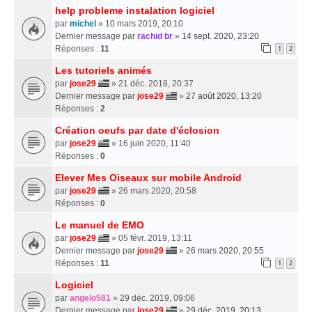
help probleme instalation logiciel
par
michel
» 10 mars 2019, 20:10
Dernier message par
rachid br
»
14 sept. 2020, 23:20
Réponses :
11
1
2
Les tutoriels animés
par
jose29
» 21 déc. 2018, 20:37
Dernier message par
jose29
»
27 août 2020, 13:20
Réponses :
2
Création oeufs par date d'éclosion
par
jose29
» 16 juin 2020, 11:40
Réponses :
0
Elever Mes Oiseaux sur mobile Android
par
jose29
» 26 mars 2020, 20:58
Réponses :
0
Le manuel de EMO
par
jose29
» 05 févr. 2019, 13:11
Dernier message par
jose29
»
26 mars 2020, 20:55
Réponses :
11
1
2
Logiciel
par
angelo581
» 29 déc. 2019, 09:06
Dernier message par
jose29
»
29 déc. 2019, 20:13