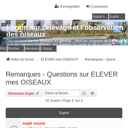
S’enregistrer
Connexion
Sujets sans réponse
Sujets actifs
Forum sur l'élevage et l'observation
des oiseaux
Discussions sur les oiseaux en général , dont les youyous du Sénégal et
tous les oiseaux exotiques, les oiseaux du jardin et de la nature.
Questions, photos, expériences.
FAQ
Rechercher
Membres
L’équipe du forum
Index du forum
ELEVER mes OISEAUX
Remarques - Questions sur ELEVER mes OISEAUX
Remarques - Questions sur ELEVER
mes OISEAUX
Rechercher
Recherche Avancé
Nouveau Sujet
18 Sujets • Page
1
Sur
1
Sujets
sujet couve