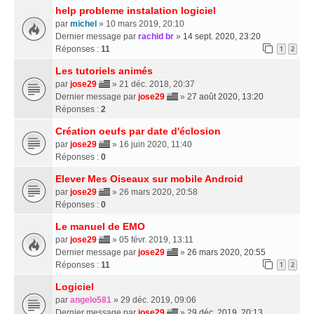
help probleme instalation logiciel
par
michel
» 10 mars 2019, 20:10
Dernier message par
rachid br
»
14 sept. 2020, 23:20
Réponses :
11
1
2
Les tutoriels animés
par
jose29
» 21 déc. 2018, 20:37
Dernier message par
jose29
»
27 août 2020, 13:20
Réponses :
2
Création oeufs par date d'éclosion
par
jose29
» 16 juin 2020, 11:40
Réponses :
0
Elever Mes Oiseaux sur mobile Android
par
jose29
» 26 mars 2020, 20:58
Réponses :
0
Le manuel de EMO
par
jose29
» 05 févr. 2019, 13:11
Dernier message par
jose29
»
26 mars 2020, 20:55
Réponses :
11
1
2
Logiciel
par
angelo581
» 29 déc. 2019, 09:06
Dernier message par
jose29
»
29 déc. 2019, 20:13