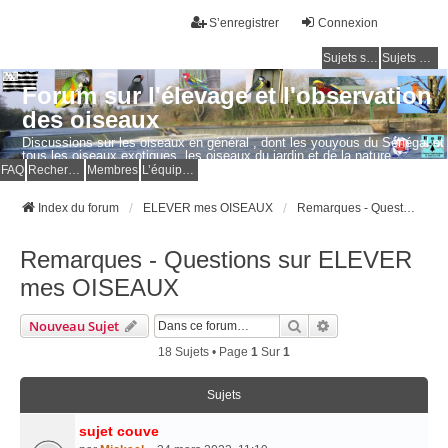
S’enregistrer
Connexion
Sujets sans réponse
Sujets actifs
Forum sur l'élevage et l'observation
des oiseaux
Discussions sur les oiseaux en général , dont les youyous du Sénégal et
tous les oiseaux exotiques, les oiseaux du jardin et de la nature.
Questions, photos, expériences.
FAQ
Rechercher
Membres
L’équipe du forum
Index du forum
ELEVER mes OISEAUX
Remarques - Questions sur ELEVER mes OISEAUX
Remarques - Questions sur ELEVER
mes OISEAUX
Rechercher
Recherche Avancé
Nouveau Sujet
18 Sujets • Page
1
Sur
1
Sujets
sujet couve