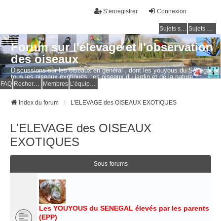
S’enregistrer
Connexion
Sujets sans réponse
Sujets actifs
Forum sur l'élevage et l'observation
des oiseaux
Discussions sur les oiseaux en général , dont les youyous du Sénégal et
tous les oiseaux exotiques, les oiseaux du jardin et de la nature.
Questions, photos, expériences.
FAQ
Rechercher
Membres
L’équipe du forum
Index du forum
L'ELEVAGE des OISEAUX EXOTIQUES
L'ELEVAGE des OISEAUX
EXOTIQUES
Sous-forums
Les YOUYOUS du SENEGAL élevés par les parents
(EPP)